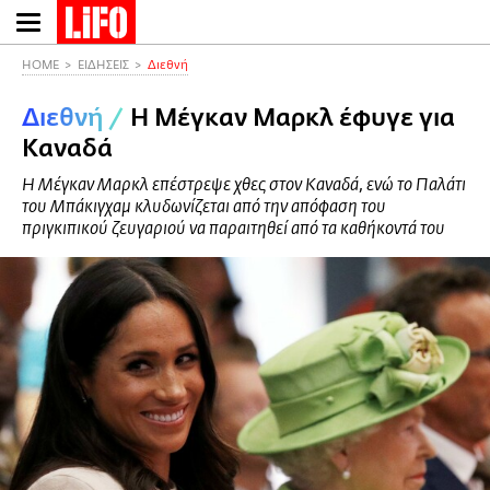
Παράκαμψη
προς
το
HOME
ΕΙΔΗΣΕΙΣ
Διεθνή
κυρίως
Διεθνή
/
Η Μέγκαν Μαρκλ έφυγε για
περιεχόμενο
Καναδά
Η Μέγκαν Μαρκλ επέστρεψε χθες στον Καναδά, ενώ το Παλάτι
του Μπάκιγχαμ κλυδωνίζεται από την απόφαση του
πριγκιπικού ζευγαριού να παραιτηθεί από τα καθήκοντά του