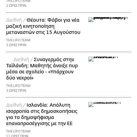
THE LIFO TEAM
2 ΩΡΕΣ ΠΡΙΝ
Διεθνή /
Θέουτα: Φόβοι για νέα
μαζική κινητοποίηση
μεταναστών στις 15 Αυγούστου
THE LIFO TEAM
3 ΩΡΕΣ ΠΡΙΝ
Διεθνή /
Συναγερμός στην
Ταϊλάνδη: Μαθητής άνοιξε πυρ
μέσα σε σχολείο - «Υπάρχουν
δύο νεκροί»
THE LIFO TEAM
3 ΩΡΕΣ ΠΡΙΝ
Διεθνή /
Ισλανδία: Απόλυτη
ισορροπία στις δημοσκοπήσεις
για το δημοψήφισμα
επαναπροσέγγισης με την ΕΕ
THE LIFO TEAM
11 ΩΡΕΣ ΠΡΙΝ