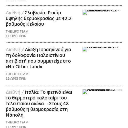
Διεθνή /
Σλοβακία: Ρεκόρ
υψηλής θερμοκρασίας με 42,2
βαθμούς Κελσίου
THE LIFO TEAM
11 ΩΡΕΣ ΠΡΙΝ
Διεθνή /
Δίωξη Ισραηλινού για
τη δολοφονία Παλαιστίνιου
ακτιβιστή που συμμετείχε στο
«No Other Land»
THE LIFO TEAM
11 ΩΡΕΣ ΠΡΙΝ
Διεθνή /
Ιταλία: Το φετινό είναι
το θερμότερο καλοκαίρι του
τελευταίου αιώνα – Στους 48
βαθμούς η θερμοκρασία στη
Νάπολη
THE LIFO TEAM
11 ΩΡΕΣ ΠΡΙΝ