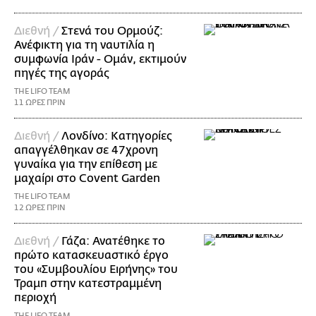
Διεθνή /
Στενά του Ορμούζ:
Ανέφικτη για τη ναυτιλία η
συμφωνία Ιράν - Ομάν, εκτιμούν
πηγές της αγοράς
THE LIFO TEAM
11 ΩΡΕΣ ΠΡΙΝ
Διεθνή /
Λονδίνο: Κατηγορίες
απαγγέλθηκαν σε 47χρονη
γυναίκα για την επίθεση με
μαχαίρι στο Covent Garden
THE LIFO TEAM
12 ΩΡΕΣ ΠΡΙΝ
Διεθνή /
Γάζα: Ανατέθηκε το
πρώτο κατασκευαστικό έργο
του «Συμβουλίου Ειρήνης» του
Τραμπ στην κατεστραμμένη
περιοχή
THE LIFO TEAM