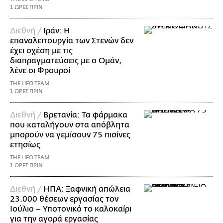
1 ΩΡΕΣ ΠΡΙΝ
Διεθνή /
Ιράν: Η
επαναλειτουργία των Στενών δεν
έχει σχέση με τις
διαπραγματεύσεις με ο Ομάν,
λένε οι Φρουροί
THE LIFO TEAM
1 ΩΡΕΣ ΠΡΙΝ
Διεθνή /
Βρετανία: Τα φάρμακα
που καταλήγουν στα απόβλητα
μπορούν να γεμίσουν 75 πισίνες
ετησίως
THE LIFO TEAM
1 ΩΡΕΣ ΠΡΙΝ
Διεθνή /
ΗΠΑ: Ξαφνική απώλεια
23.000 θέσεων εργασίας τον
Ιούλιο – Υποτονικό το καλοκαίρι
για την αγορά εργασίας