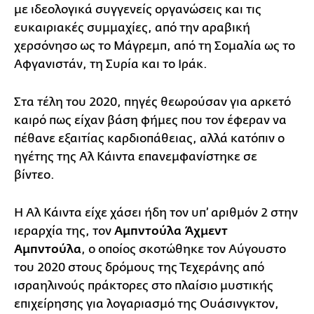
με ιδεολογικά συγγενείς οργανώσεις και τις
ευκαιριακές συμμαχίες, από την αραβική
χερσόνησο ως το Μάγρεμπ, από τη Σομαλία ως το
Αφγανιστάν, τη Συρία και το Ιράκ.
Στα τέλη του 2020, πηγές θεωρούσαν για αρκετό
καιρό πως είχαν βάση φήμες που τον έφεραν να
πέθανε εξαιτίας καρδιοπάθειας, αλλά κατόπιν ο
ηγέτης της Αλ Κάιντα επανεμφανίστηκε σε
βίντεο.
Η Αλ Κάιντα είχε χάσει ήδη τον υπ’ αριθμόν 2 στην
ιεραρχία της, τον
Αμπντούλα Άχμεντ
Αμπντούλα
, ο οποίος σκοτώθηκε τον Αύγουστο
του 2020 στους δρόμους της Τεχεράνης από
ισραηλινούς πράκτορες στο πλαίσιο μυστικής
επιχείρησης για λογαριασμό της Ουάσινγκτον,