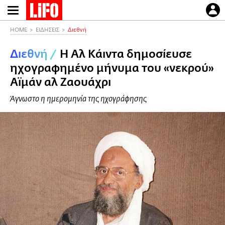
Παράκαμψη
προς
το
HOME
ΕΙΔΗΣΕΙΣ
Διεθνή
κυρίως
Διεθνή
/
Η Αλ Κάιντα δημοσίευσε
περιεχόμενο
ηχογραφημένο μήνυμα του «νεκρού»
Αϊμάν αλ Ζαουάχρι
Άγνωστο η ημερομηνία της ηχογράφησης