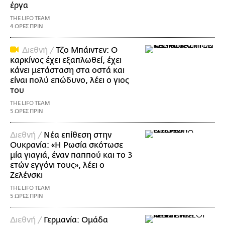
έργα
THE LIFO TEAM
4 ΩΡΕΣ ΠΡΙΝ
Διεθνή /
Τζο Μπάιντεν: Ο
καρκίνος έχει εξαπλωθεί, έχει
κάνει μετάσταση στα οστά και
είναι πολύ επώδυνο, λέει ο γιος
του
THE LIFO TEAM
5 ΩΡΕΣ ΠΡΙΝ
Διεθνή /
Νέα επίθεση στην
Ουκρανία: «Η Ρωσία σκότωσε
μία γιαγιά, έναν παππού και το 3
ετών εγγόνι τους», λέει ο
Ζελένσκι
THE LIFO TEAM
5 ΩΡΕΣ ΠΡΙΝ
Διεθνή /
Γερμανία: Ομάδα