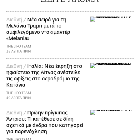
Διεθνή /
Νέα σειρά για τη
Μελάνια Τραμπ μετά το
αμφιλεγόμενο ντοκιμαντέρ
«Melania»
THE LIFO TEAM
18 ΛΕΠΤΑ ΠΡΙΝ
Διεθνή /
Ιταλία: Νέα έκρηξη στο
ηφαίστειο της Αίτνας ανέστειλε
τις αφίξεις στο αεροδρόμιο της
Κατάνια
THE LIFO TEAM
49 ΛΕΠΤΑ ΠΡΙΝ
Διεθνή /
Πρώην πρίγκιπας
Άντριου: Τι κατέθεσε σε δίκη
σχετικά με άνδρα που κατηγορεί
για παρενόχληση
THE LIFO TEAM