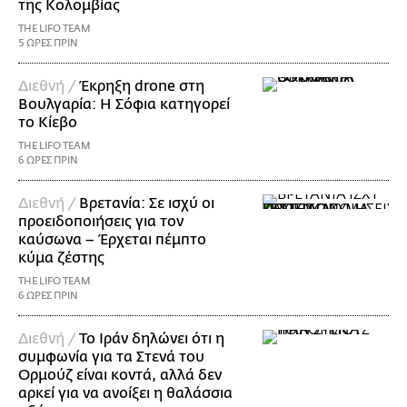
της Κολομβίας
THE LIFO TEAM
5 ΩΡΕΣ ΠΡΙΝ
Διεθνή /
Έκρηξη drone στη
Βουλγαρία: Η Σόφια κατηγορεί
το Κίεβο
THE LIFO TEAM
6 ΩΡΕΣ ΠΡΙΝ
Διεθνή /
Βρετανία: Σε ισχύ οι
προειδοποιήσεις για τον
καύσωνα – Έρχεται πέμπτο
κύμα ζέστης
THE LIFO TEAM
6 ΩΡΕΣ ΠΡΙΝ
Διεθνή /
Το Ιράν δηλώνει ότι η
συμφωνία για τα Στενά του
Ορμούζ είναι κοντά, αλλά δεν
αρκεί για να ανοίξει η θαλάσσια