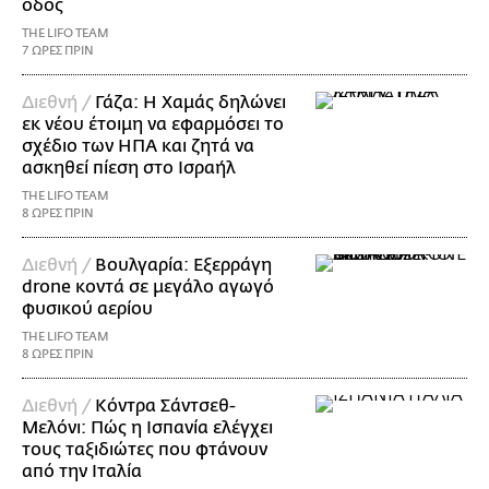
οδός
THE LIFO TEAM
7 ΩΡΕΣ ΠΡΙΝ
Διεθνή /
Γάζα: Η Χαμάς δηλώνει
εκ νέου έτοιμη να εφαρμόσει το
σχέδιο των ΗΠΑ και ζητά να
ασκηθεί πίεση στο Ισραήλ
THE LIFO TEAM
8 ΩΡΕΣ ΠΡΙΝ
Διεθνή /
Βουλγαρία: Εξερράγη
drone κοντά σε μεγάλο αγωγό
φυσικού αερίου
THE LIFO TEAM
8 ΩΡΕΣ ΠΡΙΝ
Διεθνή /
Κόντρα Σάντσεθ-
Μελόνι: Πώς η Ισπανία ελέγχει
τους ταξιδιώτες που φτάνουν
από την Ιταλία