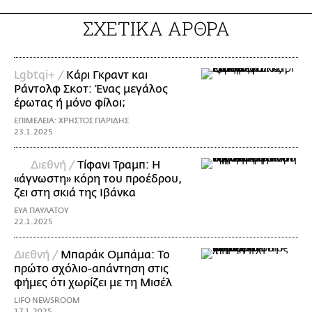
ΣΧΕΤΙΚΑ ΑΡΘΡΑ
Lgbtqi+ /
Κάρι Γκραντ και
Ράντολφ Σκοτ: Ένας μεγάλος
έρωτας ή μόνο φίλοι;
ΕΠΙΜΕΛΕΙΑ: ΧΡΗΣΤΟΣ ΠΑΡΙΔΗΣ
23.1.2025
Διεθνή /
Τίφανι Τραμπ: Η
«άγνωστη» κόρη του προέδρου,
ζει στη σκιά της Ιβάνκα
ΕΥΑ ΠΑΥΛΑΤΟΥ
22.1.2025
Διεθνή /
Μπαράκ Ομπάμα: Το
πρώτο σχόλιο-απάντηση στις
φήμες ότι χωρίζει με τη Μισέλ
LIFO NEWSROOM
17.1.2025