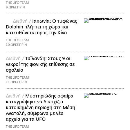
THE LIFO TEAM
9 ΩΡΕΣ ΠΡΙΝ
Διεθνή /
Ιαπωνία: Ο τυφώνας
Dolphin πλήττει τη χώρα και
κατευθύνεται προς την Κίνα
THE LIFO TEAM
10 ΩΡΕΣ ΠΡΙΝ
Διεθνή /
Ταϊλάνδη: Στους 9 οι
νεκροί της φονικής επίθεσης σε
σχολείο
THE LIFO TEAM
11 ΩΡΕΣ ΠΡΙΝ
Διεθνή /
Μυστηριώδης σφαίρα
καταγράφηκε να διασχίζει
κατοικημένη περιοχή στη Μέση
Ανατολή, σύμφωνα με νέα
αρχεία για τα UFO
THE LIFO TEAM