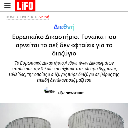
Παράκαμψη
προς
το
HOME
ΕΙΔΗΣΕΙΣ
Διεθνή
κυρίως
Διεθνή
περιεχόμενο
Ευρωπαϊκό Δικαστήριο: Γυναίκα που
αρνείται το σεξ δεν «φταίει» για το
διαζύγιο
Το Ευρωπαϊκό Δικαστήριο Ανθρωπίνων Δικαιωμάτων
καταδίκασε την Γαλλία και τάχθηκε στο πλευρό 69χρονης
Γαλλίδας, της οποίας ο σύζυγος πήρε διαζύγιο σε βάρος της
επειδή δεν έκανε σεξ μαζί του
LifO Newsroom