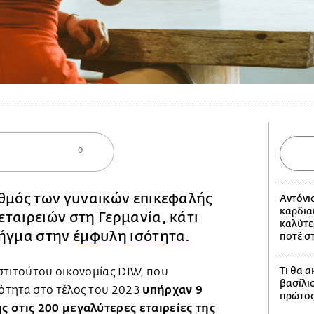
0
ιθμός των γυναικών επικεφαλής
Αντόνι
καρδια
ταιρειών στη Γερμανία, κάτι
καλύτε
λήγμα στην
έμφυλη ισότητα.
ποτέ σ
Τι θα 
στιτούτου οικονομίας DIW, που
βασίλι
υπήρχαν 9
ότητα στο τέλος του 2023
πρώτος
ς στις 200 μεγαλύτερες εταιρείες της