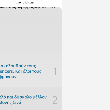
από το Lifo.gr
 ακολουθούν τους
uencers. Και όλοι τους
φρονούν.
ολό και δύσκολο μέλλον
Μονής Σινά