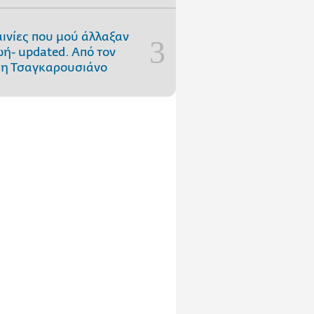
αινίες που μού άλλαξαν
ωή- updated. Aπό τον
η Τσαγκαρουσιάνο