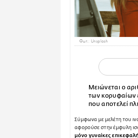
Φωτ.: Unsplash
Μειώνεται ο αρ
των κορυφαίων ε
που αποτελεί π
Σύμφωνα με μελέτη του ιν
αφορούσε στην έμφυλη ισ
μόνο γυναίκες επικεφαλή