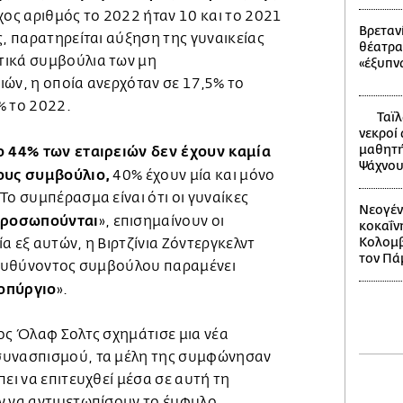
ιχος αριθμός το 2022 ήταν 10 και το 2021
Βρετανί
ς, παρατηρείται αύξηση της γυναικείας
θέατρα
τικά συμβούλια των μη
«έξυπν
ών, η οποία ανερχόταν σε 17,5% το
% το 2022.
Ταϊλ
νεκροί
μαθητή
ο 44% των εταιρειών δεν έχουν καμία
Ψάχνου
τους συμβούλιο,
40% έχουν μία και μόνο
Το συμπέρασμα είναι ότι οι γυναίκες
Νεογέν
προσωπούνται
», επισημαίνουν οι
κοκαΐν
Κολομβί
α εξ αυτών, η Βιρτζίνια Ζόντεργκελντ
τον Πά
διευθύνοντος συμβούλου παραμένει
οπύργιο
».
ος Όλαφ Σολτς σχημάτισε μια νέα
συνασπισμού, τα μέλη της συμφώνησαν
ει να επιτευχθεί μέσα σε αυτή τη
ν να αντιμετωπίσουν το έμφυλο