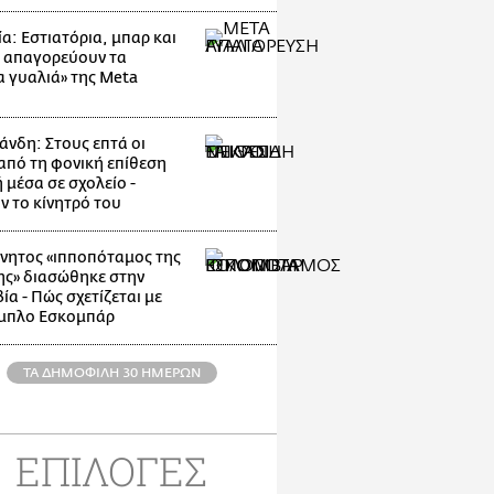
α: Εστιατόρια, μπαρ και
 απαγορεύουν τα
α γυαλιά» της Meta
άνδη: Στους επτά οι
 από τη φονική επίθεση
 μέσα σε σχολείο -
ν το κίνητρό του
νητος «ιπποπόταμος της
ης» διασώθηκε στην
α - Πώς σχετίζεται με
μπλο Εσκομπάρ
ΤΑ ΔΗΜΟΦΙΛΗ 30 ΗΜΕΡΩΝ
ΕΠΙΛΟΓΕΣ