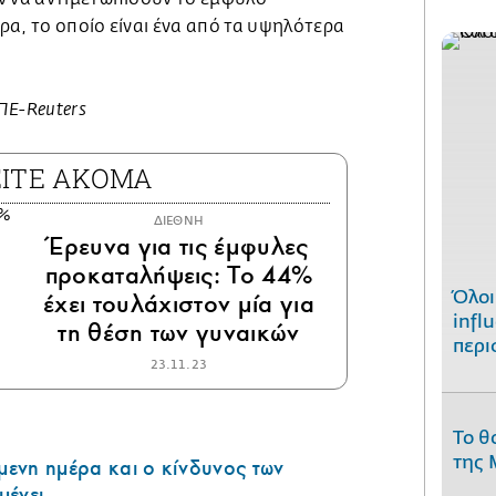
α, το οποίο είναι ένα από τα υψηλότερα
ΠΕ-Reuters
ΕΙΤΕ ΑΚΟΜΑ
ΔΙΕΘΝΗ
Έρευνα για τις έμφυλες
προκαταλήψεις: Το 44%
Όλοι
έχει τουλάχιστον μία για
infl
τη θέση των γυναικών
περι
23.11.23
Το θ
της 
όμενη ημέρα και ο κίνδυνος των
μένει