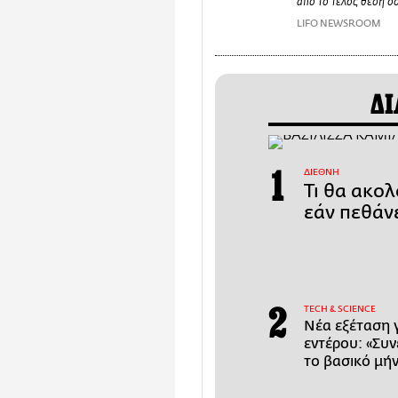
από το τέλος θέση ό
LIFO NEWSROOM
ΔΙ
ΔΙΕΘΝΗ
Τι θα ακολ
εάν πεθάν
ΤECH & SCIENCE
Νέα εξέταση 
εντέρου: «Συ
το βασικό μή