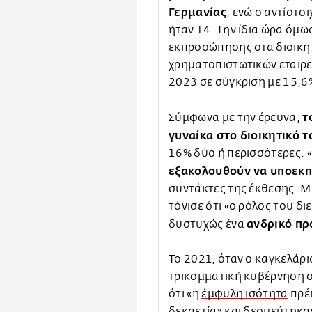
Γερμανίας
, ενώ ο αντίστο
ήταν 14. Την ίδια ώρα όμω
εκπροσώπησης στα διοικη
χρηματοπιστωτικών εταιρει
2023 σε σύγκριση με 15,6
τ
Σύμφωνα με την έρευνα,
γυναίκα στο διοικητικό 
16% δύο ή περισσότερες. «
εξακολουθούν να υποεκ
συντάκτες της έκθεσης. Μί
τόνισε ότι «ο ρόλος του 
ανδρικό πρ
δυστυχώς ένα
Το 2021, όταν ο καγκελάρι
τρικομματική κυβέρνηση 
ότι «η
έμφυλη ισότητα
πρέπ
δεκαετία» και δεσμεύτηκα