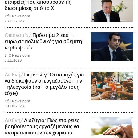
εταιρείες που αποσύρουν τις
διαφημίσεις από το X
LifO Newsroom
23.11.2023
Οικονομία
Πρόστιμα 2 εκατ.
ευρώ σε πολυεθνικές για αθέμιτη
κερδοφορία
LifO Newsroom
2.11.2023
Διεθνή
Expensify: Οι παροχές για
να διακόψουν οι εργαζόμενοι την
τηλεργασία (και το μεγάλο τους
«όχι»)
LifO Newsroom
30.10.2023
Διεθνή
Διαζύγιο: Πώς εταιρείες
βοηθούν τους εργαζόμενους να
αντιμετωπίσουν τον χωρισμό