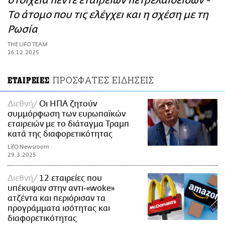
στοιχεία πέντε εταιρειών πετρελαιοειδών -
ΑΜΠΑ
Το άτομο που τις ελέγχει και η σχέση με τη
PRINT
Ρωσία
THE LIFO TEAM
16.12.2025
ΠΡΟΣΦΑΤΕΣ ΕΙΔΗΣΕΙΣ
ΕΤΑΙΡΕΙΕΣ
Διεθνή
Οι ΗΠΑ ζητούν
συμμόρφωση των ευρωπαϊκών
εταιρειών με το διάταγμα Τραμπ
κατά της διαφορετικότητας
LifO Newsroom
29.3.2025
Διεθνή
12 εταιρείες που
υπέκυψαν στην αντι-«woke»
ατζέντα και περιόρισαν τα
προγράμματα ισότητας και
διαφορετικότητας