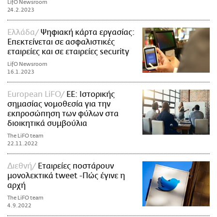
LifO Newsroom
24.2.2023
Ελλάδα
Ψηφιακή κάρτα εργασίας:
Επεκτείνεται σε ασφαλιστικές
εταιρείες και σε εταιρείες security
LifO Newsroom
16.1.2023
European LiFO
ΕΕ: Ιστορικής
σημασίας νομοθεσία για την
εκπροσώπηση των φύλων στα
διοικητικά συμβούλια
The LiFO team
22.11.2022
Διεθνή
Εταιρείες ποστάρουν
μονολεκτικά tweet -Πώς έγινε η
αρχή
The LiFO team
4.9.2022