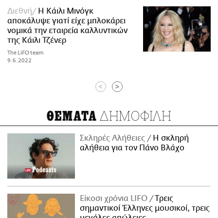
Διεθνή
Η Κάιλι Μινόγκ
αποκάλυψε γιατί είχε μπλοκάρει
νομικά την εταιρεία καλλυντικών
της Κάιλι Τζένερ
The LiFO team
9.6.2022
<
>
ΔΗΜΟΦΙΛΗ
ΘΕΜΑΤΑ
Σκληρές Αλήθειες
H σκληρή
αλήθεια για τον Πάνο Βλάχο
Είκοσι χρόνια LIFO
Tρεις
σημαντικοί Έλληνες μουσικοί, τρεις
μεγάλες απώλειες