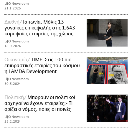
LifO Newsroom
21.1.2025
Διεθνή
Ιαπωνία: Μόλις 13
γυναίκες επικεφαλής στις 1.643
κορυφαίες εταιρείες της χώρας
LifO Newsroom
18.9.2024
Οικονομία
TIME: Στις 100 πιο
επιδραστικές εταιρίες του κόσμου
η LAMDA Development
LifO Newsroom
30.5.2024
Πολιτική
Μπορούν οι πολιτικοί
αρχηγοί να έχουν εταιρείες;- Τι
ορίζει ο νόμος, ποιες οι ποινές
LifO Newsroom
23.2.2024