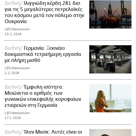
Διεθνή
Ιλιγγιώδη κέρδη 281 δισ.
για τις 5 μεγαλύτερες πετρελαϊκές
του κόσμου μετά τον πόλεμο στην
Ουκρανία
LifO Newsroom
19.2.2024
Διεθνή
Γερμανία: Ξεκινάει
δοκιμαστικά τετραήμερη εργασία
με πλήρη μισθό
LifO Newsroom
2.2.2024
Διεθνή
Έμφυλη ισότητα:
Μειώνεται ο αριθμός των
γυναικών επικεφαλής κορυφαίων
εταιρειών στη Γερμανία
LifO Newsroom
17.1.2024
Διεθνή
Ίλον Μασκ: Αυτές είναι οι