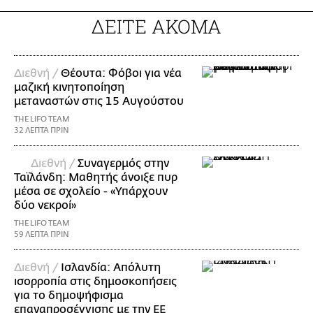
ΔΕΙΤΕ ΑΚΟΜΑ
Διεθνή /
Θέουτα: Φόβοι για νέα
μαζική κινητοποίηση
μεταναστών στις 15 Αυγούστου
THE LIFO TEAM
32 ΛΕΠΤΑ ΠΡΙΝ
Διεθνή /
Συναγερμός στην
Ταϊλάνδη: Μαθητής άνοιξε πυρ
μέσα σε σχολείο - «Υπάρχουν
δύο νεκροί»
THE LIFO TEAM
59 ΛΕΠΤΑ ΠΡΙΝ
Διεθνή /
Ισλανδία: Απόλυτη
ισορροπία στις δημοσκοπήσεις
για το δημοψήφισμα
επαναπροσέγγισης με την ΕΕ