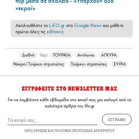
πυρ μέσα σε σχολείο - «Υπάρχουν δύο
νεκροί»
Ακολουθήστε το
LiFO.gr
στο
Google News
και μάθετε
πρώτοι όλες τις
ειδήσεις
Διεθνή
ΤΟΥΡΚΙΑ
Αντίποινα
ΑΓΚΥΡΑ
Tags
Νεκροί Τούρκοι στρατιώτες
Τούρκοι στρατιώτες
ΣΥΡΙΑ
ΕΓΓΡΑΦΕΙΤΕ ΣΤΟ NEWSLETTER ΜΑΣ
Για να λαμβάνετε κάθε εβδομάδα στο email σας μια επιλογή από τα
καλύτερα άρθρα του lifo.gr
ΕΓΓΡΑΦΗ
ΟΡΟΙ ΧΡΗΣΗΣ
ΚΑΙ
ΠΟΛΙΤΙΚΗ ΠΡΟΣΤΑΣΙΑΣ ΑΠΟΡΡΗΤΟΥ