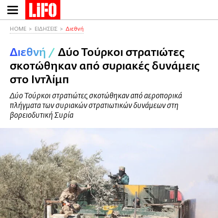
Παράκαμψη
προς
το
HOME
ΕΙΔΗΣΕΙΣ
Διεθνή
κυρίως
Διεθνή
/
Δύο Τούρκοι στρατιώτες
περιεχόμενο
σκοτώθηκαν από συριακές δυνάμεις
στο Ιντλίμπ
Δύο Τούρκοι στρατιώτες σκοτώθηκαν από αεροπορικά
πλήγματα των συριακών στρατιωτικών δυνάμεων στη
βορειοδυτική Συρία