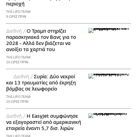
περιοχή
THE LIFO TEAM
9 ΩΡΕΣ ΠΡΙΝ
Διεθνή /
Ο Τραμπ στηρίζει
παρασκηνιακά τον Βανς για το
2028 - Αλλά δεν βιάζεται να
ανοίξει τα χαρτιά του
THE LIFO TEAM
10 ΩΡΕΣ ΠΡΙΝ
Διεθνή /
Συρία: Δύο νεκροί
και 13 τραυματίες από έκρηξη
βόμβας σε λεωφορείο
THE LIFO TEAM
10 ΩΡΕΣ ΠΡΙΝ
Διεθνή /
Η EasyJet συμφώνησε
να εξαγοραστεί από αμερικανική
εταιρεία έναντι 5,7 δισ. λιρών
THE LIFO TEAM