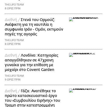
THE LIFO TEAM
8 ΩΡΕΣ ΠΡΙΝ
Διεθνή /
Στενά του Ορμούζ:
Ανέφικτη για τη ναυτιλία η
συμφωνία Ιράν - Ομάν, εκτιμούν
πηγές της αγοράς
THE LIFO TEAM
8 ΩΡΕΣ ΠΡΙΝ
Διεθνή /
Λονδίνο: Κατηγορίες
απαγγέλθηκαν σε 47χρονη
γυναίκα για την επίθεση με
μαχαίρι στο Covent Garden
THE LIFO TEAM
9 ΩΡΕΣ ΠΡΙΝ
Διεθνή /
Γάζα: Ανατέθηκε το
πρώτο κατασκευαστικό έργο
του «Συμβουλίου Ειρήνης» του
Τραμπ στην κατεστραμμένη