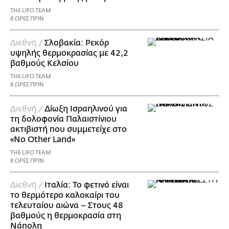
THE LIFO TEAM
8 ΩΡΕΣ ΠΡΙΝ
Διεθνή /
Σλοβακία: Ρεκόρ
υψηλής θερμοκρασίας με 42,2
βαθμούς Κελσίου
THE LIFO TEAM
8 ΩΡΕΣ ΠΡΙΝ
Διεθνή /
Δίωξη Ισραηλινού για
τη δολοφονία Παλαιστίνιου
ακτιβιστή που συμμετείχε στο
«No Other Land»
THE LIFO TEAM
8 ΩΡΕΣ ΠΡΙΝ
Διεθνή /
Ιταλία: Το φετινό είναι
το θερμότερο καλοκαίρι του
τελευταίου αιώνα – Στους 48
βαθμούς η θερμοκρασία στη
Νάπολη