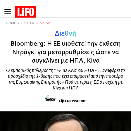
Παράκαμψη
προς
το
HOME
ΕΙΔΗΣΕΙΣ
Διεθνή
κυρίως
Διεθνή
περιεχόμενο
Bloomberg: Η ΕΕ υιοθετεί την έκθεση
Ντράγκι για μεταρρυθμίσεις ώστε να
συγκλίνει με ΗΠΑ, Κίνα
Ο εμπορικός πόλεμος της ΕΕ με Κίνα και ΗΠΑ - Τι αναφέρει το
προσχέδιο της έκθεσης που έχει ετοιμαστεί από την πρόεδρο
της Ευρωπαϊκής Επιτροπής - Πού υστερεί η ΕΕ σε σχέση με
Κίνα και ΗΠΑ
LifO Newsroom