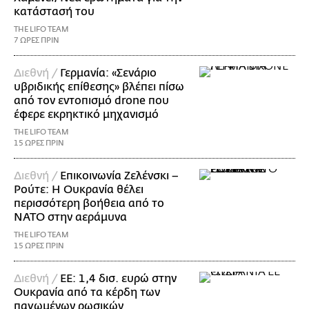
κατάστασή του
THE LIFO TEAM
7 ΩΡΕΣ ΠΡΙΝ
Διεθνή /
Γερμανία: «Σενάριο
υβριδικής επίθεσης» βλέπει πίσω
από τον εντοπισμό drone που
έφερε εκρηκτικό μηχανισμό
THE LIFO TEAM
15 ΩΡΕΣ ΠΡΙΝ
Διεθνή /
Επικοινωνία Ζελένσκι –
Ρούτε: Η Ουκρανία θέλει
περισσότερη βοήθεια από το
ΝΑΤΟ στην αεράμυνα
THE LIFO TEAM
15 ΩΡΕΣ ΠΡΙΝ
Διεθνή /
ΕΕ: 1,4 δισ. ευρώ στην
Ουκρανία από τα κέρδη των
παγωμένων ρωσικών