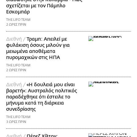
σχετίζεται με τον Πάμπλο
Εσκομπάρ
THE LIFO TEAM
2 ΩΡΕΣ ΠΡΙΝ
Διεθνή /
Τραμπ: Απειλεί με
φυλάκιση όσους μιλούν για
μειωμένα αποθέματα
πυρομαχικών στις ΗΠΑ
THE LIFO TEAM
2 ΩΡΕΣ ΠΡΙΝ
Διεθνή /
«Η δουλειά μου είναι
βαρετή»: Αυστραλός πολιτικός
παραδέχθηκε ότι έστειλε το
μήνυμα κατά τη διάρκεια
συνεδρίασης
THE LIFO TEAM
3 ΩΡΕΣ ΠΡΙΝ
Διεθνή /
Πέρεζ Χίλτον: