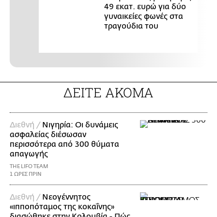
49 εκατ. ευρώ για δύο
γυναικείες φωνές στα
τραγούδια του
ΔΕΙΤΕ ΑΚΟΜΑ
Διεθνή /
Νιγηρία: Οι δυνάμεις
ασφαλείας διέσωσαν
περισσότερα από 300 θύματα
απαγωγής
THE LIFO TEAM
1 ΩΡΕΣ ΠΡΙΝ
Διεθνή /
Νεογέννητος
«ιπποπόταμος της κοκαΐνης»
διασώθηκε στην Κολομβία - Πώς