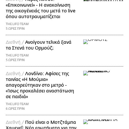
«Επικοινωνεί» - Η ανακοίνωση
της οικογένειάς του μετά το live
όπου αυτοτραυματίζεται
THE LIFO TEAM
5 ΩΡΕΣ ΠΡΙΝ
Διεθνή /
Ανοίγουν τελικά ξανά
τα Στενά του Ορμούζ;
THE LIFO TEAM
5 ΩΡΕΣ ΠΡΙΝ
Διεθνή /
Λονδίνο: Αφίσες της
ταινίας «Η Μούμια»
απαγορεύτηκαν στο μετρό -
«Ίσως προκαλέσει αναστάτωση
σε παιδιά»
THE LIFO TEAM
6 ΩΡΕΣ ΠΡΙΝ
Διεθνή /
Πού είναι ο Μοτζτάμπα
Χαμενεΐ; Νέα ερωτήματα για την