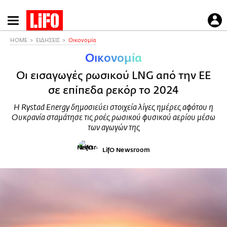
Παράκαμψη
προς
το
HOME
ΕΙΔΗΣΕΙΣ
Οικονομία
κυρίως
Οικονομία
περιεχόμενο
Οι εισαγωγές ρωσικού LNG από την ΕΕ
σε επίπεδα ρεκόρ το 2024
Η Rystad Energy δημοσιεύει στοιχεία λίγες ημέρες αφότου η
Ουκρανία σταμάτησε τις ροές ρωσικού φυσικού αερίου μέσω
των αγωγών της
LifO Newsroom