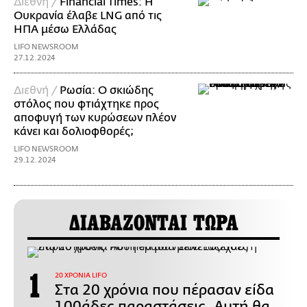
Διεθνή /
Financial Times: Η
Ουκρανία έλαβε LNG από τις
ΗΠΑ μέσω Ελλάδας
LIFO NEWSROOM
27.12.2024
Διεθνή /
Ρωσία: Ο σκιώδης
στόλος που φτιάχτηκε προς
αποφυγή των κυρώσεων πλέον
κάνει και δολιοφθορές;
LIFO NEWSROOM
29.12.2024
ΔΙΑΒΑΖΟΝΤΑΙ ΤΩΡΑ
20 ΧΡΟΝΙΑ LIFO
Στα 20 χρόνια που πέρασαν είδα
100άδες παραστάσεις. Αυτή θα