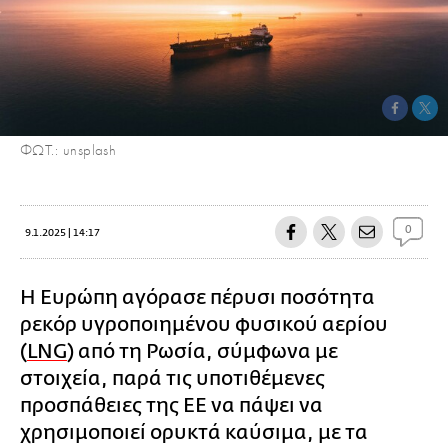
ΦΩΤ.: unsplash
0
9.1.2025 | 14:17
Η Ευρώπη αγόρασε πέρυσι ποσότητα
ρεκόρ υγροποιημένου φυσικού αερίου
(
LNG
) από τη Ρωσία, σύμφωνα με
στοιχεία, παρά τις υποτιθέμενες
προσπάθειες της ΕΕ να πάψει να
χρησιμοποιεί ορυκτά καύσιμα, με τα