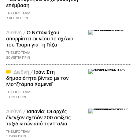
επέμβαση
THE LIFO TEAM
3 ΛΕΠΤΑ ΠΡΙΝ
Διεθνή /
Ο Νετανιάχου
απορρίπτει εκ νέου το σχέδιο
του Τραμπ για τη Γάζα
THE LIFO TEAM
20 ΛΕΠΤΑ ΠΡΙΝ
Διεθνή /
Ιράν: Στη
δημοσιότητα βίντεο με τον
Μοτζτάμπα Χαμενεΐ
THE LIFO TEAM
1 ΩΡΕΣ ΠΡΙΝ
Διεθνή /
Ισπανία: Οι αρχές
έλεγξαν σχεδόν 200 αφίξεις
ταξιδιωτών από την Ιταλία
THE LIFO TEAM
1 ΩΡΕΣ ΠΡΙΝ