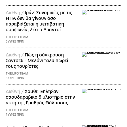
Διεθνή /
Ιράν: Συνομιλίες με τις
ΗΠΑ δεν θα γίνουν όσο
παραβιάζεται η μεταβατική
συμφωνία, λέει ο Αραγτσί
THE LIFO TEAM
5 ΩΡΕΣ ΠΡΙΝ
Διεθνή /
Πώς η σύγκρουση
Σάντσεθ - Μελόνι ταλαιπωρεί
τους τουρίστες
THE LIFO TEAM
5 ΩΡΕΣ ΠΡΙΝ
Διεθνή /
Χούθι: Έπληξαν
σαουδαραβικό διυλιστήριο στην
ακτή της Ερυθράς Θάλασσας
THE LIFO TEAM
7 ΩΡΕΣ ΠΡΙΝ