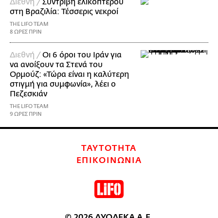
Διεθνή /
Συντριβή ελικοπτέρου
στη Βραζιλία: Τέσσερις νεκροί
THE LIFO TEAM
8 ΩΡΕΣ ΠΡΙΝ
Διεθνή /
Οι 6 όροι του Ιράν για
να ανοίξουν τα Στενά του
Ορμούζ: «Τώρα είναι η καλύτερη
στιγμή για συμφωνία», λέει ο
Πεζεσκιάν
THE LIFO TEAM
9 ΩΡΕΣ ΠΡΙΝ
ΤΑΥΤΟΤΗΤΑ
ΕΠΙΚΟΙΝΩΝΙΑ
© 2026 ΔΥΟΔΕΚΑ Α.Ε.