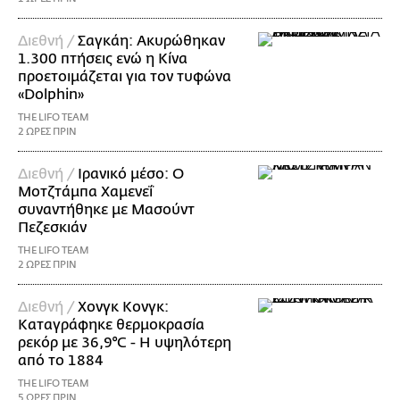
Διεθνή /
Σαγκάη: Ακυρώθηκαν
1.300 πτήσεις ενώ η Κίνα
προετοιμάζεται για τον τυφώνα
«Dolphin»
THE LIFO TEAM
2 ΩΡΕΣ ΠΡΙΝ
Διεθνή /
Ιρανικό μέσο: Ο
Μοτζτάμπα Χαμενεΐ
συναντήθηκε με Μασούντ
Πεζεσκιάν
THE LIFO TEAM
2 ΩΡΕΣ ΠΡΙΝ
Διεθνή /
Χονγκ Κονγκ:
Καταγράφηκε θερμοκρασία
ρεκόρ με 36,9°C - Η υψηλότερη
από το 1884
THE LIFO TEAM
5 ΩΡΕΣ ΠΡΙΝ