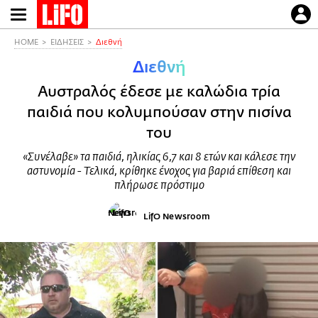
Παράκαμψη
προς
το
HOME
ΕΙΔΗΣΕΙΣ
Διεθνή
κυρίως
Διεθνή
περιεχόμενο
Αυστραλός έδεσε με καλώδια τρία
παιδιά που κολυμπούσαν στην πισίνα
του
«Συνέλαβε» τα παιδιά, ηλικίας 6,7 και 8 ετών και κάλεσε την
αστυνομία - Τελικά, κρίθηκε ένοχος για βαριά επίθεση και
πλήρωσε πρόστιμο
LifO Newsroom