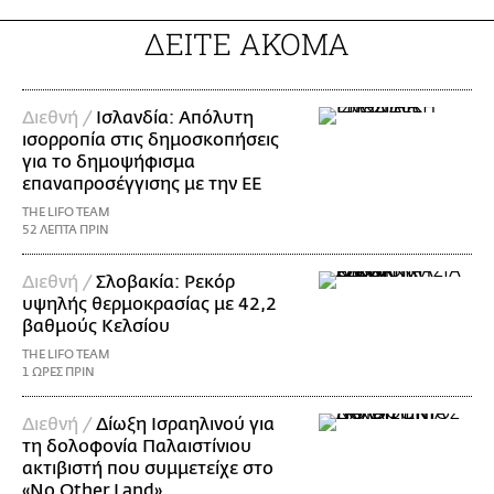
ΔΕΙΤΕ ΑΚΟΜΑ
Διεθνή /
Ισλανδία: Απόλυτη
ισορροπία στις δημοσκοπήσεις
για το δημοψήφισμα
επαναπροσέγγισης με την ΕΕ
THE LIFO TEAM
52 ΛΕΠΤΑ ΠΡΙΝ
Διεθνή /
Σλοβακία: Ρεκόρ
υψηλής θερμοκρασίας με 42,2
βαθμούς Κελσίου
THE LIFO TEAM
1 ΩΡΕΣ ΠΡΙΝ
Διεθνή /
Δίωξη Ισραηλινού για
τη δολοφονία Παλαιστίνιου
ακτιβιστή που συμμετείχε στο
«No Other Land»