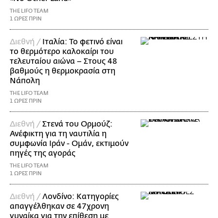
THE LIFO TEAM
1 ΩΡΕΣ ΠΡΙΝ
Διεθνή /
Ιταλία: Το φετινό είναι
το θερμότερο καλοκαίρι του
τελευταίου αιώνα – Στους 48
βαθμούς η θερμοκρασία στη
Νάπολη
THE LIFO TEAM
1 ΩΡΕΣ ΠΡΙΝ
Διεθνή /
Στενά του Ορμούζ:
Ανέφικτη για τη ναυτιλία η
συμφωνία Ιράν - Ομάν, εκτιμούν
πηγές της αγοράς
THE LIFO TEAM
1 ΩΡΕΣ ΠΡΙΝ
Διεθνή /
Λονδίνο: Κατηγορίες
απαγγέλθηκαν σε 47χρονη
γυναίκα για την επίθεση με