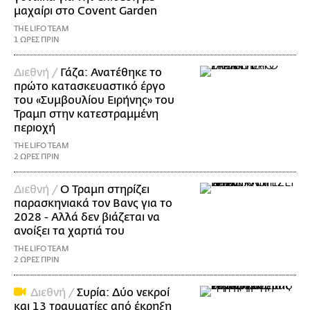
μαχαίρι στο Covent Garden
THE LIFO TEAM
1 ΩΡΕΣ ΠΡΙΝ
Διεθνή /
Γάζα: Ανατέθηκε το
πρώτο κατασκευαστικό έργο
του «Συμβουλίου Ειρήνης» του
Τραμπ στην κατεστραμμένη
περιοχή
THE LIFO TEAM
2 ΩΡΕΣ ΠΡΙΝ
Διεθνή /
Ο Τραμπ στηρίζει
παρασκηνιακά τον Βανς για το
2028 - Αλλά δεν βιάζεται να
ανοίξει τα χαρτιά του
THE LIFO TEAM
2 ΩΡΕΣ ΠΡΙΝ
Διεθνή /
Συρία: Δύο νεκροί
και 13 τραυματίες από έκρηξη