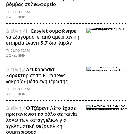
βόμβας σε λεωφορείο
THE LIFO TEAM
2 ΩΡΕΣ ΠΡΙΝ
Διεθνή /
Η EasyJet συμφώνησε
να εξαγοραστεί από αμερικανική
εταιρεία έναντι 5,7 δισ. λιρών
THE LIFO TEAM
2 ΩΡΕΣ ΠΡΙΝ
Διεθνή /
Λευκορωσία:
Χαρακτήρισε το Euronews
«ακραίο» μέσο ενημέρωσης
THE LIFO TEAM
3 ΩΡΕΣ ΠΡΙΝ
Διεθνή /
Ο Τζάρεντ Λέτο έχασε
πρωταγωνιστικό ρόλο σε ταινία
λόγω των καταγγελιών για
εγκληματική σεξουαλική
συμπεριφορά