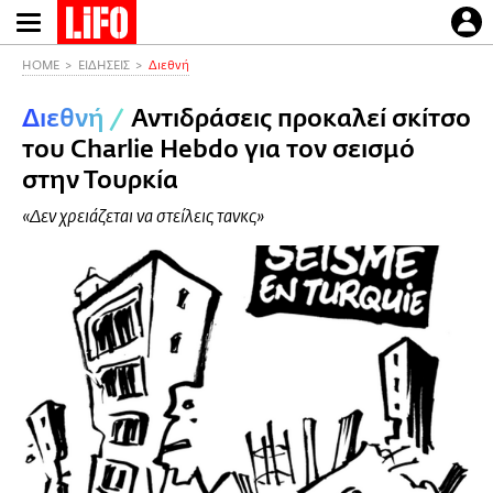
Παράκαμψη
προς
το
HOME
ΕΙΔΗΣΕΙΣ
Διεθνή
κυρίως
Διεθνή
/
Αντιδράσεις προκαλεί σκίτσο
περιεχόμενο
του Charlie Hebdo για τον σεισμό
στην Τουρκία
«Δεν χρειάζεται να στείλεις τανκς»