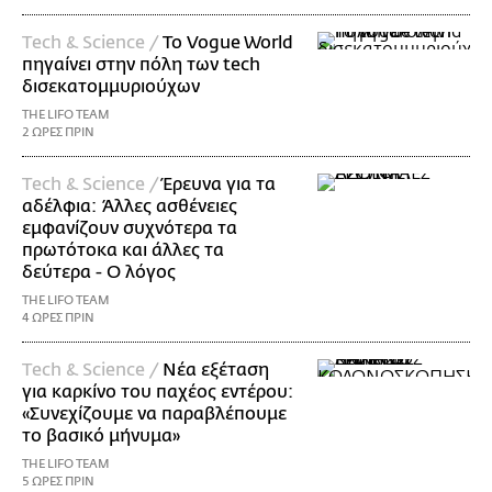
Τech & Science /
Το Vogue World
πηγαίνει στην πόλη των tech
δισεκατομμυριούχων
THE LIFO TEAM
2 ΩΡΕΣ ΠΡΙΝ
Τech & Science /
Έρευνα για τα
αδέλφια: Άλλες ασθένειες
εμφανίζουν συχνότερα τα
πρωτότοκα και άλλες τα
δεύτερα - Ο λόγος
THE LIFO TEAM
4 ΩΡΕΣ ΠΡΙΝ
Τech & Science /
Νέα εξέταση
για καρκίνο του παχέος εντέρου:
«Συνεχίζουμε να παραβλέπουμε
το βασικό μήνυμα»
THE LIFO TEAM
5 ΩΡΕΣ ΠΡΙΝ