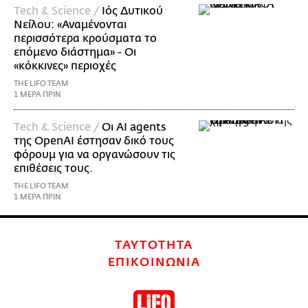
Τech & Science /
Ιός Δυτικού
Νείλου: «Αναμένονται
περισσότερα κρούσματα το
επόμενο διάστημα» - Οι
«κόκκινες» περιοχές
THE LIFO TEAM
1 ΜΕΡΑ ΠΡΙΝ
Τech & Science /
Οι AI agents
της OpenAI έστησαν δικό τους
φόρουμ για να οργανώσουν τις
επιθέσεις τους.
THE LIFO TEAM
1 ΜΕΡΑ ΠΡΙΝ
ΤΑΥΤΟΤΗΤΑ
ΕΠΙΚΟΙΝΩΝΙΑ