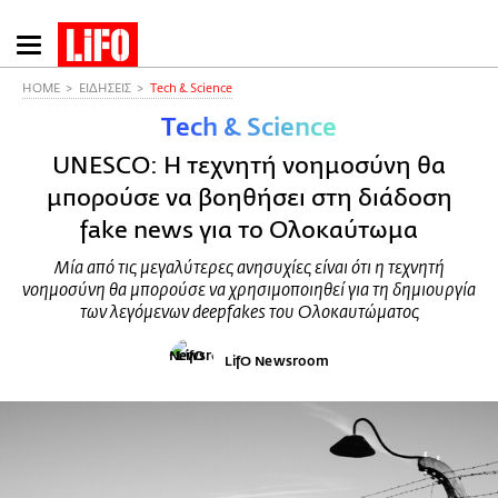
Παράκαμψη
προς
το
HOME
ΕΙΔΗΣΕΙΣ
Τech & Science
κυρίως
Τech & Science
περιεχόμενο
UNESCO: Η τεχνητή νοημοσύνη θα
μπορούσε να βοηθήσει στη διάδοση
fake news για το Ολοκαύτωμα
Μία από τις μεγαλύτερες ανησυχίες είναι ότι η τεχνητή
νοημοσύνη θα μπορούσε να χρησιμοποιηθεί για τη δημιουργία
των λεγόμενων deepfakes του Ολοκαυτώματος
LifO Newsroom