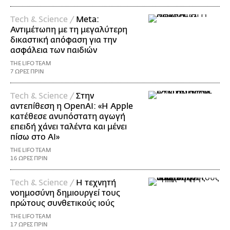
Τech & Science /
Meta:
Αντιμέτωπη με τη μεγαλύτερη
δικαστική απόφαση για την
ασφάλεια των παιδιών
THE LIFO TEAM
7 ΩΡΕΣ ΠΡΙΝ
Τech & Science /
Στην
αντεπίθεση η OpenAI: «Η Apple
κατέθεσε ανυπόστατη αγωγή
επειδή χάνει ταλέντα και μένει
πίσω στο AI»
THE LIFO TEAM
16 ΩΡΕΣ ΠΡΙΝ
Τech & Science /
Η τεχνητή
νοημοσύνη δημιουργεί τους
πρώτους συνθετικούς ιούς
THE LIFO TEAM
17 ΩΡΕΣ ΠΡΙΝ