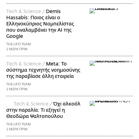
Τech & Science /
Demis
Hassabis: Ποιος είναι ο
Ελληνοκύπριος Νομπελίστας
που αναλαμβάνει την AI της
Google
THE LIFO TEAM
1 ΜΕΡΑ ΠΡΙΝ
Τech & Science /
Meta: Το
σύστημα τεχνητής νοημοσύνης
της παραβίασε άλλη εταιρεία
THE LIFO TEAM
1 ΜΕΡΑ ΠΡΙΝ
Τech & Science /
Όχι αλκοόλ
στην παραλία: Τι εξηγεί η
Θεοδώρα Ψαλτοπούλου
THE LIFO TEAM
1 ΜΕΡΑ ΠΡΙΝ