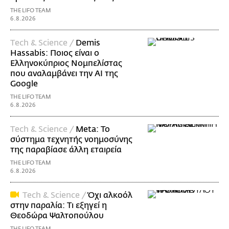
THE LIFO TEAM
6.8.2026
Τech & Science /
Demis
Hassabis: Ποιος είναι ο
Ελληνοκύπριος Νομπελίστας
που αναλαμβάνει την AI της
Google
THE LIFO TEAM
6.8.2026
Τech & Science /
Meta: Το
σύστημα τεχνητής νοημοσύνης
της παραβίασε άλλη εταιρεία
THE LIFO TEAM
6.8.2026
Τech & Science /
Όχι αλκοόλ
στην παραλία: Τι εξηγεί η
Θεοδώρα Ψαλτοπούλου
THE LIFO TEAM