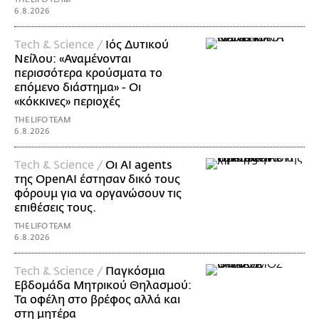
6.8.2026
Τech & Science /
Ιός Δυτικού
Νείλου: «Αναμένονται
περισσότερα κρούσματα το
επόμενο διάστημα» - Οι
«κόκκινες» περιοχές
THE LIFO TEAM
6.8.2026
Τech & Science /
Οι AI agents
της OpenAI έστησαν δικό τους
φόρουμ για να οργανώσουν τις
επιθέσεις τους.
THE LIFO TEAM
6.8.2026
Τech & Science /
Παγκόσμια
Εβδομάδα Μητρικού Θηλασμού:
Τα οφέλη στο βρέφος αλλά και
στη μητέρα