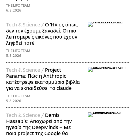
THE LIFO TEAM
6.8.2026
Τech & Science /
Ο Ήλιος όπως
δεν τον έχουμε ξαναδεί: Οι πιο
λεπτομερείς εικόνες που έχουν
ληφθεί ποτέ
THE LIFO TEAM
5.8.2026
Τech & Science /
Project
Panama: Πώς η Anthropic
κατέστρεψε εκατομμύρια βιβλία
για να εκπαιδεύσει το claude
THE LIFO TEAM
5.8.2026
Τech & Science /
Demis
Hassabis: Αποχωρεί από την
ηγεσία της DeepMinds – Με
ποια project της Google θα