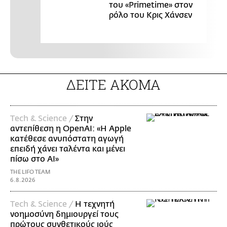
του «Primetime» στον
ρόλο του Κρις Χάνσεν
ΔΕΙΤΕ ΑΚΟΜΑ
Τech & Science /
Στην
αντεπίθεση η OpenAI: «Η Apple
κατέθεσε ανυπόστατη αγωγή
επειδή χάνει ταλέντα και μένει
πίσω στο AI»
THE LIFO TEAM
6.8.2026
Τech & Science /
Η τεχνητή
νοημοσύνη δημιουργεί τους
πρώτους συνθετικούς ιούς