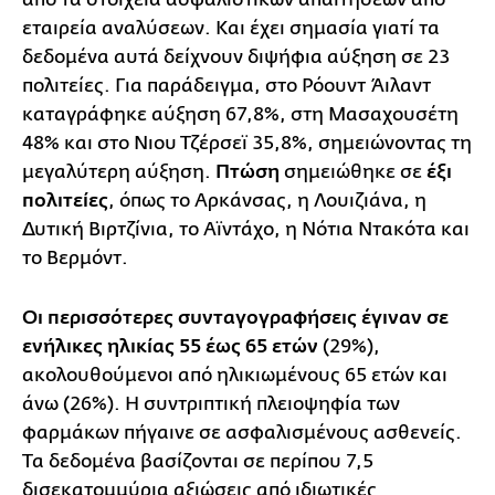
εταιρεία αναλύσεων. Και έχει σημασία γιατί τα
δεδομένα αυτά δείχνουν διψήφια αύξηση σε 23
πολιτείες. Για παράδειγμα, στο Ρόουντ Άιλαντ
καταγράφηκε αύξηση 67,8%, στη Μασαχουσέτη
48% και στο Νιου Τζέρσεϊ 35,8%, σημειώνοντας τη
μεγαλύτερη αύξηση.
Πτώση
σημειώθηκε σε
έξι
πολιτείες
, όπως το Αρκάνσας, η Λουιζιάνα, η
Δυτική Βιρτζίνια, το Αϊντάχο, η Νότια Ντακότα και
το Βερμόντ.
Οι περισσότερες συνταγογραφήσεις έγιναν σε
ενήλικες ηλικίας 55 έως 65 ετών
(29%),
ακολουθούμενοι από ηλικιωμένους 65 ετών και
άνω (26%). Η συντριπτική πλειοψηφία των
φαρμάκων πήγαινε σε ασφαλισμένους ασθενείς.
Τα δεδομένα βασίζονται σε περίπου 7,5
δισεκατομμύρια αξιώσεις από ιδιωτικές