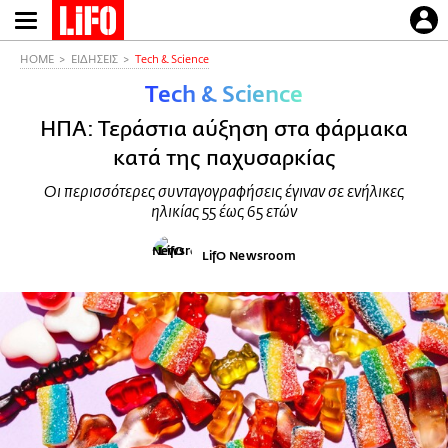
Παράκαμψη
προς
το
HOME
ΕΙΔΗΣΕΙΣ
Τech & Science
κυρίως
Τech & Science
περιεχόμενο
ΗΠΑ: Τεράστια αύξηση στα φάρμακα
κατά της παχυσαρκίας
Οι περισσότερες συνταγογραφήσεις έγιναν σε ενήλικες
ηλικίας 55 έως 65 ετών
LifO Newsroom