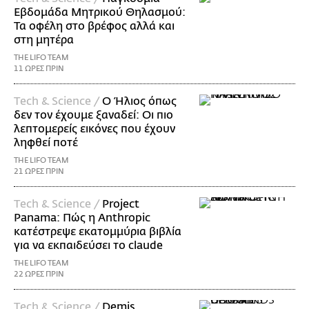
Εβδομάδα Μητρικού Θηλασμού:
Τα οφέλη στο βρέφος αλλά και
στη μητέρα
THE LIFO TEAM
11 ΩΡΕΣ ΠΡΙΝ
Τech & Science /
Ο Ήλιος όπως
δεν τον έχουμε ξαναδεί: Οι πιο
λεπτομερείς εικόνες που έχουν
ληφθεί ποτέ
THE LIFO TEAM
21 ΩΡΕΣ ΠΡΙΝ
Τech & Science /
Project
Panama: Πώς η Anthropic
κατέστρεψε εκατομμύρια βιβλία
για να εκπαιδεύσει το claude
THE LIFO TEAM
22 ΩΡΕΣ ΠΡΙΝ
Τech & Science /
Demis