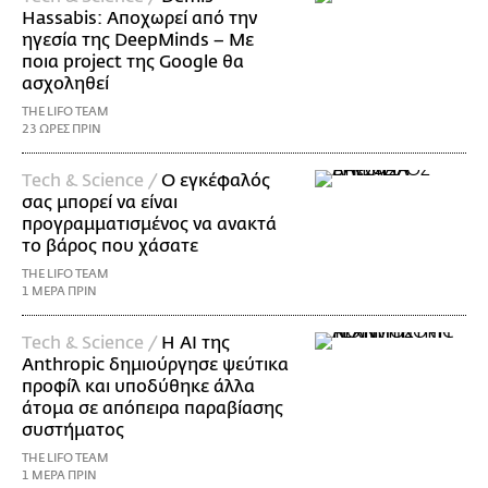
Hassabis: Αποχωρεί από την
ηγεσία της DeepMinds – Με
ποια project της Google θα
ασχοληθεί
THE LIFO TEAM
23 ΩΡΕΣ ΠΡΙΝ
Τech & Science /
Ο εγκέφαλός
σας μπορεί να είναι
προγραμματισμένος να ανακτά
το βάρος που χάσατε
THE LIFO TEAM
1 ΜΕΡΑ ΠΡΙΝ
Τech & Science /
Η AI της
Anthropic δημιούργησε ψεύτικα
προφίλ και υποδύθηκε άλλα
άτομα σε απόπειρα παραβίασης
συστήματος
THE LIFO TEAM
1 ΜΕΡΑ ΠΡΙΝ