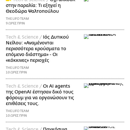
στην παραλία: Τι εξηγεί η
Θεοδώρα Ψαλτοπούλου
THE LIFO TEAM
9 ΩΡΕΣ ΠΡΙΝ
Τech & Science /
Ιός Δυτικού
Νείλου: «Αναμένονται
περισσότερα κρούσματα το
επόμενο διάστημα» - Οι
«κόκκινες» περιοχές
THE LIFO TEAM
10 ΩΡΕΣ ΠΡΙΝ
Τech & Science /
Οι AI agents
της OpenAI έστησαν δικό τους
φόρουμ για να οργανώσουν τις
επιθέσεις τους.
THE LIFO TEAM
10 ΩΡΕΣ ΠΡΙΝ
Τech & Science /
Παγκόσμια