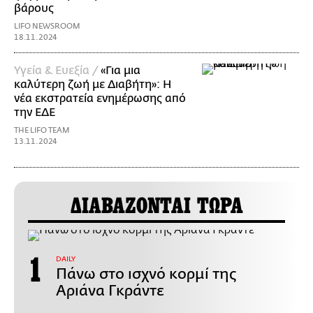
βάρους
LIFO NEWSROOM
18.11.2024
Υγεία & Ευεξία /
«Για μια
καλύτερη ζωή με Διαβήτη»: Η
νέα εκστρατεία ενημέρωσης από
την ΕΔΕ
THE LIFO TEAM
13.11.2024
ΔΙΑΒΑΖΟΝΤΑΙ ΤΩΡΑ
DAILY
Πάνω στο ισχνό κορμί της
Αριάνα Γκράντε