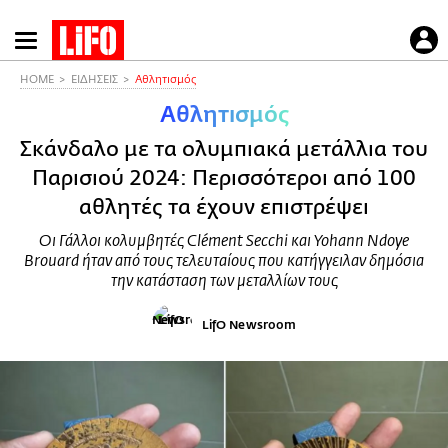
Παράκαμψη
προς
το
HOME
ΕΙΔΗΣΕΙΣ
Αθλητισμός
κυρίως
Αθλητισμός
περιεχόμενο
Σκάνδαλο με τα ολυμπιακά μετάλλια του
Παρισιού 2024: Περισσότεροι από 100
αθλητές τα έχουν επιστρέψει
Οι Γάλλοι κολυμβητές Clément Secchi και Yohann Ndoye
Brouard ήταν από τους τελευταίους που κατήγγειλαν δημόσια
την κατάσταση των μεταλλίων τους
LifO Newsroom