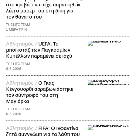
στο κρεβάτι και είχε παραιτηθεί»
λέει ο μασέρ του στη δίκη για
τον θάνατο του
THE LIFO TEAM
1 ΜΕΡΑ ΠΡΙΝ
Αθλητισμός /
UEFA: Το
μποϊκοτάζ των Παγκοσμίων
Κυπέλλων παραμένει σε ισχύ
THE LIFO TEAM
6.8.2026
Αθλητισμός /
Ο Γκας
Κένγουορθι αρραβωνιάστηκε
τον σύντροφό του στη
Μαγιόρκα
THE LIFO TEAM
6.8.2026
Αθλητισμός /
FIFA: Ο Ινφαντίνο
ζητά συγγνώμη για τα λάθη του