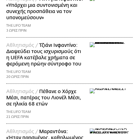
«Υπάρχει μια συντονισμένη και
συνεχής προσπάθεια να τον
υπονομεύσουν»
THE LIFO TEAM
3 ΩΡΕΣ ΠΡΙΝ
Αθλητισμός /
Τζιάνι Ινφαντίνο:
Διαψεύδει τους ισχυρισμούς ότι
η UEFA κατέβαλε χρήματα σε
φερόμενη πρώην σύντροφο του
THE LIFO TEAM
20 ΩΡΕΣ ΠΡΙΝ
Αθλητισμός /
Πέθανε ο Χόρχε
Μέσι, πατέρας του Λιονέλ Μέσι,
σε ηλικία 68 ετών
THE LIFO TEAM
21 ΩΡΕΣ ΠΡΙΝ
Αθλητισμός /
Μαραντόνα:
«Ήταν πρησμένος, καθηλωμένος