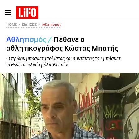
Παράκαμψη
προς
το
HOME
ΕΙΔΗΣΕΙΣ
Αθλητισμός
κυρίως
Αθλητισμός
/
Πέθανε ο
περιεχόμενο
αθλητικογράφος Κώστας Μπατής
Ο πρώην μπασκετμπολίστας και συντάκτης του μπάσκετ
πέθανε σε ηλικία μόλις 61 ετών.