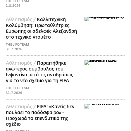
THE LIFO TEAM
1.8.2026
Αθλητισμός /
Καλλιτεχνική
Κολύμβηση: Πρωταθλήτριες
Ευρώπης οι αδελφές Αλεξανδρή
στο τεχνικό ντουέτο
THE LIFO TEAM
31.7.2026
Αθλητισμός /
Παραιτήθηκε
ανώτερος σύμβουλος του
Ινφαντίνο μετά τις αντιδράσεις
για το νέο σχέδιο για τη FIFA
THE LIFO TEAM
31.7.2026
Αθλητισμός /
FIFA: «Κανείς δεν
πουλάει το ποδόσφαιρο» -
Προχωρά το επενδυτικό της
σχέδιο