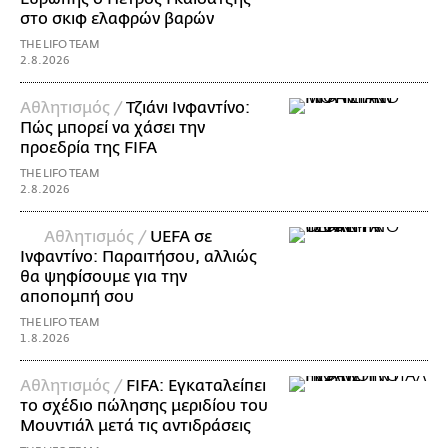
στο σκιφ ελαφρών βαρών
THE LIFO TEAM
2.8.2026
Αθλητισμός /
Τζιάνι Ινφαντίνο:
Πώς μπορεί να χάσει την
προεδρία της FIFA
THE LIFO TEAM
2.8.2026
Αθλητισμός /
UEFA σε
Ινφαντίνο: Παραιτήσου, αλλιώς
θα ψηφίσουμε για την
αποπομπή σου
THE LIFO TEAM
1.8.2026
Αθλητισμός /
FIFA: Εγκαταλείπει
το σχέδιο πώλησης μεριδίου του
Μουντιάλ μετά τις αντιδράσεις