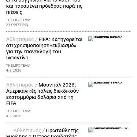
ζητά συγγνώμη για τα λάθη του
και παραμένει πρόεδρος παρά τις
πιέσεις
THE LIFO TEAM
23 ΩΡΕΣ ΠΡΙΝ
Αθλητισμός /
FIFA: Κατηγορείται
ότι χρησιμοποίησε «εκβιασμό»
για την επανεκλογή του
Ινφαντίνο
THE LIFO TEAM
4.8.2026
Αθλητισμός /
Μουντιάλ 2026:
Αμερικανικές πόλεις διεκδικούν
εκατομμύρια δολάρια από τη
FIFA
THE LIFO TEAM
4.8.2026
Αθλητισμός /
Πρωταθλητής
Ευρώπης ο Πέτρος Γκαϊδατζής