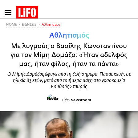
Παράκαμψη
προς
το
HOME
ΕΙΔΗΣΕΙΣ
Αθλητισμός
κυρίως
Αθλητισμός
περιεχόμενο
Με λυγμούς ο Βασίλης Κωνσταντίνου
για τον Μίμη Δομάζο: «Ήταν αδελφός
μας, ήταν φίλος, ήταν τα πάντα»
Ο Μίμης Δομάζος έφυγε από τη ζωή σήμερα, Παρασκευή, σε
ηλικία 83 ετών, μετά από τριήμερα μάχη στο νοσοκομείο
Ερυθρός Σταυρός
LifO Newsroom