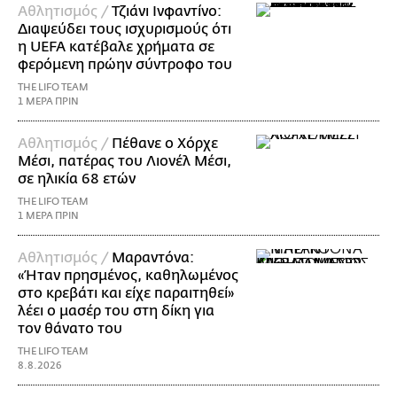
Αθλητισμός /
Τζιάνι Ινφαντίνο:
Διαψεύδει τους ισχυρισμούς ότι
η UEFA κατέβαλε χρήματα σε
φερόμενη πρώην σύντροφο του
THE LIFO TEAM
1 ΜΕΡΑ ΠΡΙΝ
Αθλητισμός /
Πέθανε ο Χόρχε
Μέσι, πατέρας του Λιονέλ Μέσι,
σε ηλικία 68 ετών
THE LIFO TEAM
1 ΜΕΡΑ ΠΡΙΝ
Αθλητισμός /
Μαραντόνα:
«Ήταν πρησμένος, καθηλωμένος
στο κρεβάτι και είχε παραιτηθεί»
λέει ο μασέρ του στη δίκη για
τον θάνατο του
THE LIFO TEAM
8.8.2026