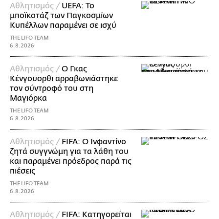
Αθλητισμός /
UEFA: Το
μποϊκοτάζ των Παγκοσμίων
Κυπέλλων παραμένει σε ισχύ
THE LIFO TEAM
6.8.2026
Αθλητισμός /
Ο Γκας
Κένγουορθι αρραβωνιάστηκε
τον σύντροφό του στη
Μαγιόρκα
THE LIFO TEAM
6.8.2026
Αθλητισμός /
FIFA: Ο Ινφαντίνο
ζητά συγγνώμη για τα λάθη του
και παραμένει πρόεδρος παρά τις
πιέσεις
THE LIFO TEAM
6.8.2026
Αθλητισμός /
FIFA: Κατηγορείται