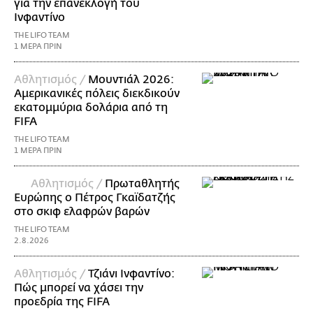
για την επανεκλογή του
Ινφαντίνο
THE LIFO TEAM
1 ΜΕΡΑ ΠΡΙΝ
Αθλητισμός /
Μουντιάλ 2026:
Αμερικανικές πόλεις διεκδικούν
εκατομμύρια δολάρια από τη
FIFA
THE LIFO TEAM
1 ΜΕΡΑ ΠΡΙΝ
Αθλητισμός /
Πρωταθλητής
Ευρώπης ο Πέτρος Γκαϊδατζής
στο σκιφ ελαφρών βαρών
THE LIFO TEAM
2.8.2026
Αθλητισμός /
Τζιάνι Ινφαντίνο:
Πώς μπορεί να χάσει την
προεδρία της FIFA