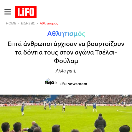
Παράκαμψη
προς
το
HOME
ΕΙΔΗΣΕΙΣ
Αθλητισμός
κυρίως
Αθλητισμός
περιεχόμενο
Επτά άνθρωποι άρχισαν να βουρτσίζουν
τα δόντια τους στον αγώνα Τσέλσι-
Φούλαμ
Αλλά γιατί;
LifO Newsroom