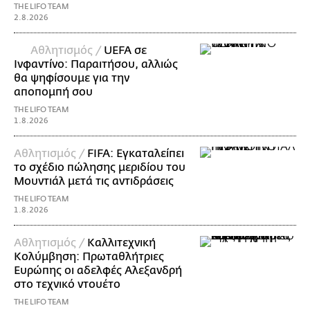
THE LIFO TEAM
2.8.2026
Αθλητισμός /
UEFA σε
Ινφαντίνο: Παραιτήσου, αλλιώς
θα ψηφίσουμε για την
αποπομπή σου
THE LIFO TEAM
1.8.2026
Αθλητισμός /
FIFA: Εγκαταλείπει
το σχέδιο πώλησης μεριδίου του
Μουντιάλ μετά τις αντιδράσεις
THE LIFO TEAM
1.8.2026
Αθλητισμός /
Καλλιτεχνική
Κολύμβηση: Πρωταθλήτριες
Ευρώπης οι αδελφές Αλεξανδρή
στο τεχνικό ντουέτο
THE LIFO TEAM