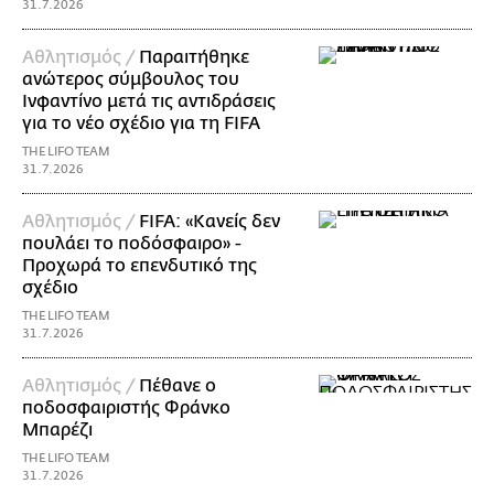
31.7.2026
Αθλητισμός /
Παραιτήθηκε
ανώτερος σύμβουλος του
Ινφαντίνο μετά τις αντιδράσεις
για το νέο σχέδιο για τη FIFA
THE LIFO TEAM
31.7.2026
Αθλητισμός /
FIFA: «Κανείς δεν
πουλάει το ποδόσφαιρο» -
Προχωρά το επενδυτικό της
σχέδιο
THE LIFO TEAM
31.7.2026
Αθλητισμός /
Πέθανε ο
ποδοσφαιριστής Φράνκο
Μπαρέζι
THE LIFO TEAM
31.7.2026