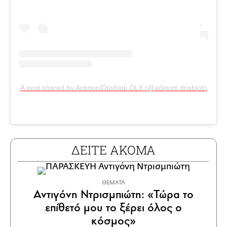
A post shared by AntigoniDrisbioti OLY (@adigoni.drisbioti)
ΔΕΙΤΕ ΑΚΟΜΑ
ΘΕΜΑΤΑ
Αντιγόνη Ντρισμπιώτη: «Τώρα το
επίθετό μου το ξέρει όλος ο
κόσμος»