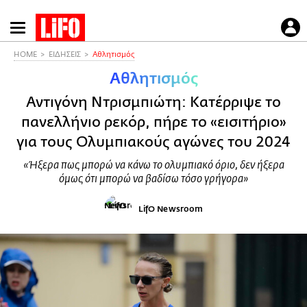
Παράκαμψη
προς
το
HOME
ΕΙΔΗΣΕΙΣ
Αθλητισμός
κυρίως
Αθλητισμός
περιεχόμενο
Αντιγόνη Ντρισμπιώτη: Κατέρριψε το
πανελλήνιο ρεκόρ, πήρε το «εισιτήριο»
για τους Ολυμπιακούς αγώνες του 2024
«Ήξερα πως μπορώ να κάνω το ολυμπιακό όριο, δεν ήξερα
όμως ότι μπορώ να βαδίσω τόσο γρήγορα»
LifO Newsroom