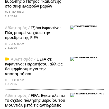
Ευρώπης ο Πέτρος Γκαϊδατζής
στο σκιφ ελαφρών βαρών
THE LIFO TEAM
2.8.2026
Αθλητισμός /
Τζιάνι Ινφαντίνο:
Πώς μπορεί να χάσει την
προεδρία της FIFA
THE LIFO TEAM
2.8.2026
Αθλητισμός /
UEFA σε
Ινφαντίνο: Παραιτήσου, αλλιώς
θα ψηφίσουμε για την
αποπομπή σου
THE LIFO TEAM
1.8.2026
Αθλητισμός /
FIFA: Εγκαταλείπει
το σχέδιο πώλησης μεριδίου του
Μουντιάλ μετά τις αντιδράσεις