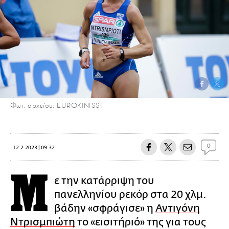
Φωτ. αρχείου: EUROKINISSI
0
12.2.2023 | 09:32
Μ
ε την κατάρριψη του
πανελληνίου ρεκόρ στα 20 χλμ.
βάδην «σφράγισε» η
Αντιγόνη
Ντρισμπιώτη
το «εισιτήριό» της για τους