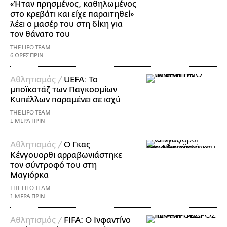
«Ήταν πρησμένος, καθηλωμένος
στο κρεβάτι και είχε παραιτηθεί»
λέει ο μασέρ του στη δίκη για
τον θάνατο του
THE LIFO TEAM
6 ΩΡΕΣ ΠΡΙΝ
Αθλητισμός /
UEFA: Το
μποϊκοτάζ των Παγκοσμίων
Κυπέλλων παραμένει σε ισχύ
THE LIFO TEAM
1 ΜΕΡΑ ΠΡΙΝ
Αθλητισμός /
Ο Γκας
Κένγουορθι αρραβωνιάστηκε
τον σύντροφό του στη
Μαγιόρκα
THE LIFO TEAM
1 ΜΕΡΑ ΠΡΙΝ
Αθλητισμός /
FIFA: Ο Ινφαντίνο