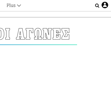
Plus
Θέματα
Συνεντεύξεις
Videos
ΟΙ ΑΓΩΝΕΣ
τα
Αφιερώματα
Ζώδια
Εξομολογήσεις
Blogs
η
Οι Αθηναίοι
Απώλειες
Lgbtqi+
Επιλογές