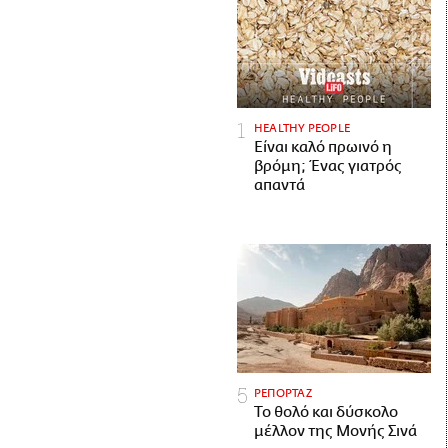
HEALTHY PEOPLE
Είναι καλό πρωινό η
βρόμη; Ένας γιατρός
απαντά
ΡΕΠΟΡΤΑΖ
Το θολό και δύσκολο
μέλλον της Μονής Σινά