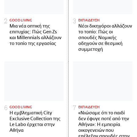
GOOD LIVING
ΕΚΠΑΙΔΕΥΣΗ
Μια νέα οπτική της
Νέοι δικηγόροι αλλάζουν
επιτυχίας: Πώς Gen Zs
το τοπίο: Πώς οι
και Millennials αλλάζουν
σπουδές Νομικής
το τοπίο της εργασίας
οδηγούν σε θεσμική
συμμετοχή
GOOD LIVING
ΕΚΠΑΙΔΕΥΣΗ
Η εμβληματική City
«Νιώσαμε ότι το παιδί
Exclusive Collection της
δεν έφυγε ποτέ από την
Le Labo έρχεται στην
Αθήνα»: Η εμπειρία
Αθήνα
οικογενειών που
επέλεξαν σπουδές στην