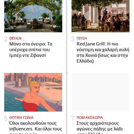
DESIGN
ΓΕΥΣΗ
Μόνο στα όνειρα: Τα
Red Jane Grill: Η πιο
υπέροχα σπίτια του
νόστιμη και χαλαρή αυλή
Ιμπέρ ντε Ζιβανσί
στα Χανιά (ίσως και στην
Ελλάδα)
ΟΠΤΙΚΗ ΓΩΝΙΑ
ΠΟΜΑΚΟΧΩΡΙΑ
Όλοι ακολουθούν τους
Στους αρχαιότερους
influencers. Και όλοι τους
αγώνες πάλης με λάδι