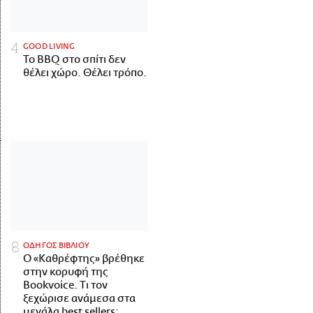
GOOD LIVING
Το BBQ στο σπίτι δεν
θέλει χώρο. Θέλει τρόπο.
ΟΔΗΓΟΣ ΒΙΒΛΙΟΥ
Ο «Καθρέφτης» βρέθηκε
στην κορυφή της
Bookvoice. Τι τον
ξεχώρισε ανάμεσα στα
μεγάλα best sellers;