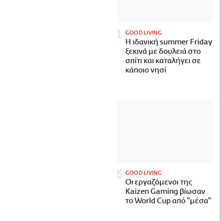
GOOD LIVING
Η ιδανική summer Friday
ξεκινά με δουλειά στο
σπίτι και καταλήγει σε
κάποιο νησί
GOOD LIVING
Οι εργαζόμενοι της
Kaizen Gaming βίωσαν
το World Cup από "μέσα"