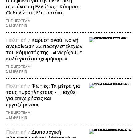
συμφωνία για την ηλεκτρική
διασύνδεση Ελλάδας - Κύπρου:
Οι δηλώσεις Μητσοτάκη
THE LIFO TEAM
1 ΜΕΡΑ ΠΡΙΝ
Πολιτική /
Καρυστιανού: Κοινή
ανακοίνωση 22 πρώην στελεχών
του κόμματός της - «Γνωρίζουμε
καλά γιατί αποχωρήσαμε»
THE LIFO TEAM
1 ΜΕΡΑ ΠΡΙΝ
Πολιτική /
Φωτιές: Τα μέτρα για
τους πυρόπληκτους - Τι ισχύει
για επιχειρήσεις και
εργαζόμενους
THE LIFO TEAM
1 ΜΕΡΑ ΠΡΙΝ
Πολιτική /
Διυπουργική