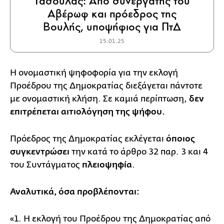
Τασούλας: Από συνεργάτης του
Αβέρωφ και πρόεδρος της
Βουλής, υποψήφιος για ΠτΔ
15.01.25
H oνoμαστική ψηφοφορία για την εκλογή
Προέδρου της Δημοκρατίας διεξάγεται πάντοτε
με oνoμαστική κλήση. Σε καμιά περίπτωση,
δεν
επιτρέπεται αιτιολόγηση της ψήφου.
Πρόεδρος της Δημοκρατίας εκλέγεται
όπoιoς
συγκεντρώσει
την κατά το άρθρο 32 παρ. 3 και 4
του Συντάγματος
πλειοψηφία
.
Αναλυτικά, όσα προβλέπονται:
«1. Η εκλογή του Προέδρου της Δημοκρατίας από