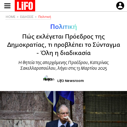
Παράκαμψη
προς
το
HOME
ΕΙΔΗΣΕΙΣ
Πολιτική
κυρίως
Πολιτική
περιεχόμενο
Πώς εκλέγεται Πρόεδρος της
Δημοκρατίας, τι προβλέπει το Σύνταγμα
- Όλη η διαδικασία
Η θητεία της απερχόμενης Προέδρου, Κατερίνας
Σακελλαροπούλου, λήγει στις 13 Μαρτίου 2025
LifO Newsroom