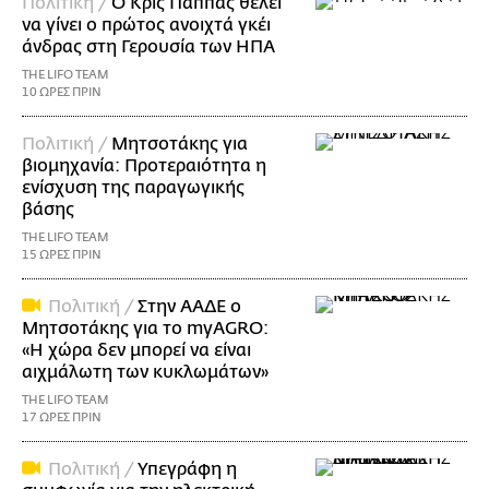
Πολιτική /
Ο Κρις Πάππας θέλει
να γίνει ο πρώτος ανοιχτά γκέι
άνδρας στη Γερουσία των ΗΠΑ
THE LIFO TEAM
10 ΩΡΕΣ ΠΡΙΝ
Πολιτική /
Μητσοτάκης για
βιομηχανία: Προτεραιότητα η
ενίσχυση της παραγωγικής
βάσης
THE LIFO TEAM
15 ΩΡΕΣ ΠΡΙΝ
Πολιτική /
Στην ΑΑΔΕ ο
Μητσοτάκης για το myAGRO:
«Η χώρα δεν μπορεί να είναι
αιχμάλωτη των κυκλωμάτων»
THE LIFO TEAM
17 ΩΡΕΣ ΠΡΙΝ
Πολιτική /
Υπεγράφη η