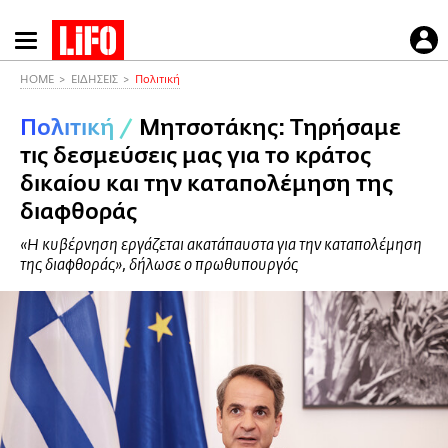
Παράκαμψη
προς
το
HOME
ΕΙΔΗΣΕΙΣ
Πολιτική
κυρίως
Πολιτική
/
Μητσοτάκης: Τηρήσαμε
περιεχόμενο
τις δεσμεύσεις μας για το κράτος
δικαίου και την καταπολέμηση της
διαφθοράς
«Η κυβέρνηση εργάζεται ακατάπαυστα για την καταπολέμηση
της διαφθοράς», δήλωσε ο πρωθυπουργός