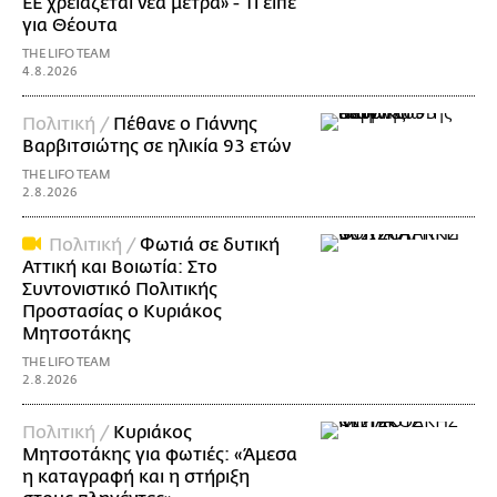
ΕΕ χρειάζεται νέα μέτρα» - Τι είπε
για Θέουτα
THE LIFO TEAM
4.8.2026
Πολιτική /
Πέθανε ο Γιάννης
Βαρβιτσιώτης σε ηλικία 93 ετών
THE LIFO TEAM
2.8.2026
Πολιτική /
Φωτιά σε δυτική
Αττική και Βοιωτία: Στο
Συντονιστικό Πολιτικής
Προστασίας ο Κυριάκος
Μητσοτάκης
THE LIFO TEAM
2.8.2026
Πολιτική /
Κυριάκος
Μητσοτάκης για φωτιές: «Άμεσα
η καταγραφή και η στήριξη