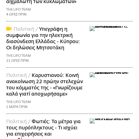
αιχμάλωτη των κυκλωμάτων»
THE LIFO TEAM
4 ΩΡΕΣ ΠΡΙΝ
Πολιτική /
Υπεγράφη η
συμφωνία για την ηλεκτρική
διασύνδεση Ελλάδας - Κύπρου:
Οι δηλώσεις Μητσοτάκη
THE LIFO TEAM
21 ΩΡΕΣ ΠΡΙΝ
Πολιτική /
Καρυστιανού: Κοινή
ανακοίνωση 22 πρώην στελεχών
του κόμματός της - «Γνωρίζουμε
καλά γιατί αποχωρήσαμε»
THE LIFO TEAM
1 ΜΕΡΑ ΠΡΙΝ
Πολιτική /
Φωτιές: Τα μέτρα για
τους πυρόπληκτους - Τι ισχύει
για επιχειρήσεις και