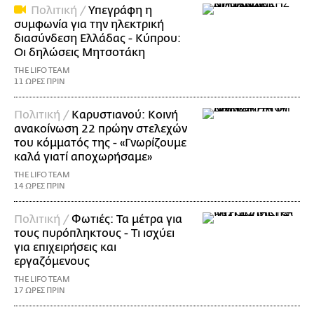
Πολιτική /
Υπεγράφη η
συμφωνία για την ηλεκτρική
διασύνδεση Ελλάδας - Κύπρου:
Οι δηλώσεις Μητσοτάκη
THE LIFO TEAM
11 ΩΡΕΣ ΠΡΙΝ
Πολιτική /
Καρυστιανού: Κοινή
ανακοίνωση 22 πρώην στελεχών
του κόμματός της - «Γνωρίζουμε
καλά γιατί αποχωρήσαμε»
THE LIFO TEAM
14 ΩΡΕΣ ΠΡΙΝ
Πολιτική /
Φωτιές: Τα μέτρα για
τους πυρόπληκτους - Τι ισχύει
για επιχειρήσεις και
εργαζόμενους
THE LIFO TEAM
17 ΩΡΕΣ ΠΡΙΝ