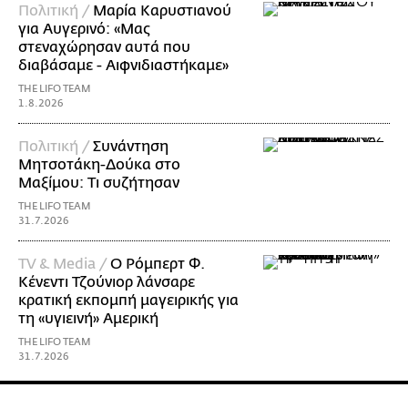
Πολιτική /
Μαρία Καρυστιανού
για Αυγερινό: «Μας
στεναχώρησαν αυτά που
διαβάσαμε - Αιφνιδιαστήκαμε»
THE LIFO TEAM
1.8.2026
Πολιτική /
Συνάντηση
Μητσοτάκη-Δούκα στο
Μαξίμου: Τι συζήτησαν
THE LIFO TEAM
31.7.2026
TV & Media /
Ο Ρόμπερτ Φ.
Κένεντι Τζούνιορ λάνσαρε
κρατική εκπομπή μαγειρικής για
τη «υγιεινή» Αμερική
THE LIFO TEAM
31.7.2026