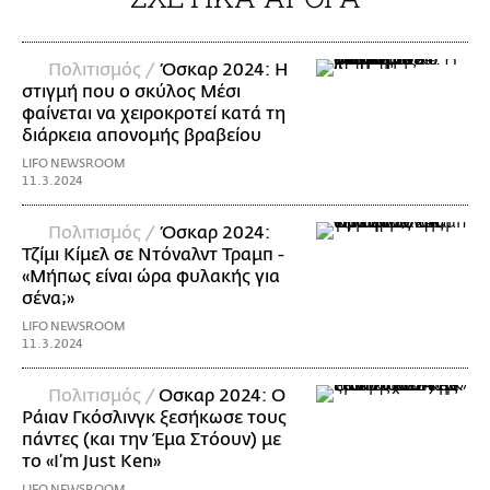
Πολιτισμός /
Όσκαρ 2024: Η
στιγμή που ο σκύλος Μέσι
φαίνεται να χειροκροτεί κατά τη
διάρκεια απονομής βραβείου
LIFO NEWSROOM
11.3.2024
Πολιτισμός /
Όσκαρ 2024:
Τζίμι Κίμελ σε Ντόναλντ Τραμπ -
«Μήπως είναι ώρα φυλακής για
σένα;»
LIFO NEWSROOM
11.3.2024
Πολιτισμός /
Οσκαρ 2024: Ο
Ράιαν Γκόσλινγκ ξεσήκωσε τους
πάντες (και την Έμα Στόουν) με
το «I’m Just Ken»
LIFO NEWSROOM