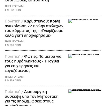
Οι δηλώσεις Μητσοτάκη
THE LIFO TEAM
1 ΜΕΡΑ ΠΡΙΝ
Πολιτική /
Καρυστιανού: Κοινή
ανακοίνωση 22 πρώην στελεχών
του κόμματός της - «Γνωρίζουμε
καλά γιατί αποχωρήσαμε»
THE LIFO TEAM
1 ΜΕΡΑ ΠΡΙΝ
Πολιτική /
Φωτιές: Τα μέτρα για
τους πυρόπληκτους - Τι ισχύει
για επιχειρήσεις και
εργαζόμενους
THE LIFO TEAM
1 ΜΕΡΑ ΠΡΙΝ
Πολιτική /
Διυπουργική
σύσκεψη υπό τον Μητσοτάκη
για τις αποζημιώσεις στους
πυρόπληκτους