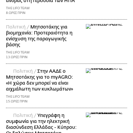
άνδρας στη Γερουσία των ΗΠΑ
THE LIFO TEAM
8 ΩΡΕΣ ΠΡΙΝ
Πολιτική /
Μητσοτάκης για
βιομηχανία: Προτεραιότητα η
ενίσχυση της παραγωγικής
βάσης
THE LIFO TEAM
13 ΩΡΕΣ ΠΡΙΝ
Πολιτική /
Στην ΑΑΔΕ ο
Μητσοτάκης για το myAGRO:
«Η χώρα δεν μπορεί να είναι
αιχμάλωτη των κυκλωμάτων»
THE LIFO TEAM
15 ΩΡΕΣ ΠΡΙΝ
Πολιτική /
Υπεγράφη η
συμφωνία για την ηλεκτρική
διασύνδεση Ελλάδας - Κύπρου: