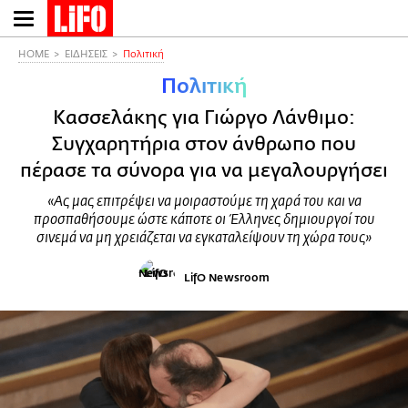
Παράκαμψη
προς
το
HOME
ΕΙΔΗΣΕΙΣ
Πολιτική
κυρίως
Πολιτική
περιεχόμενο
Κασσελάκης για Γιώργο Λάνθιμο:
Συγχαρητήρια στον άνθρωπο που
πέρασε τα σύνορα για να μεγαλουργήσει
«Ας μας επιτρέψει να μοιραστούμε τη χαρά του και να
προσπαθήσουμε ώστε κάποτε οι Έλληνες δημιουργοί του
σινεμά να μη χρειάζεται να εγκαταλείψουν τη χώρα τους»
LifO Newsroom