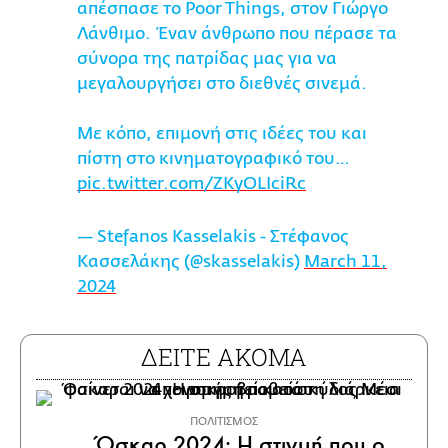
απέσπασε το Poor Things, στον Γιώργο
Λάνθιμο. Έναν άνθρωπο που πέρασε τα
σύνορα της πατρίδας μας για να
μεγαλουργήσει στο διεθνές σινεμά.
Mε κόπο, επιμονή στις ιδέες του και
πίστη στο κινηματογραφικό του…
pic.twitter.com/ZKyOLIciRc
— Stefanos Kasselakis - Στέφανος
Κασσελάκης (@skasselakis)
March 11,
2024
ΔΕΙΤΕ ΑΚΟΜΑ
ΠΟΛΙΤΙΣΜΟΣ
Όσκαρ 2024: Η στιγμή που ο