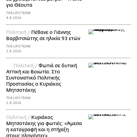
για Θέουτα
THE LIFO TEAM
4.8.2026
Πολιτική /
Πέθανε ο Γιάννης
Βαρβιτσιώτης σε ηλικία 93 ετών
THE LIFO TEAM
2.8.2026
Πολιτική /
Φωτιά σε δυτική
Αττική και Βοιωτία: Στο
Συντονιστικό Πολιτικής
Προστασίας ο Κυριάκος
Μητσοτάκης
THE LIFO TEAM
2.8.2026
Πολιτική /
Κυριάκος
Μητσοτάκης για φωτιές: «Άμεσα
η καταγραφή και η στήριξη
στους πληγέντες»