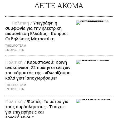
ΔΕΙΤΕ ΑΚΟΜΑ
Πολιτική /
Υπεγράφη η
συμφωνία για την ηλεκτρική
διασύνδεση Ελλάδας - Κύπρου:
Οι δηλώσεις Μητσοτάκη
THE LIFO TEAM
16 ΩΡΕΣ ΠΡΙΝ
Πολιτική /
Καρυστιανού: Κοινή
ανακοίνωση 22 πρώην στελεχών
του κόμματός της - «Γνωρίζουμε
καλά γιατί αποχωρήσαμε»
THE LIFO TEAM
19 ΩΡΕΣ ΠΡΙΝ
Πολιτική /
Φωτιές: Τα μέτρα για
τους πυρόπληκτους - Τι ισχύει
για επιχειρήσεις και
εργαζόμενους