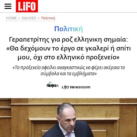
Παράκαμψη
προς
το
HOME
ΕΙΔΗΣΕΙΣ
Πολιτική
κυρίως
Πολιτική
περιεχόμενο
Γεραπετρίτης για ροζ ελληνικη σημαία:
«Θα δεχόμουν το έργο σε γκαλερί ή σπίτι
μου, όχι στο ελληνικό προξενείο»
«Το προξενείο οφείλει αναγκαστικώς να φέρει ακέραια τα
σύμβολα και τα εμβλήματα»
LifO Newsroom