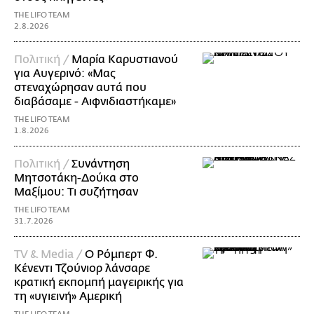
THE LIFO TEAM
2.8.2026
Πολιτική /
Μαρία Καρυστιανού
για Αυγερινό: «Μας
στεναχώρησαν αυτά που
διαβάσαμε - Αιφνιδιαστήκαμε»
THE LIFO TEAM
1.8.2026
Πολιτική /
Συνάντηση
Μητσοτάκη-Δούκα στο
Μαξίμου: Τι συζήτησαν
THE LIFO TEAM
31.7.2026
TV & Media /
Ο Ρόμπερτ Φ.
Κένεντι Τζούνιορ λάνσαρε
κρατική εκπομπή μαγειρικής για
τη «υγιεινή» Αμερική