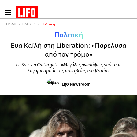
Παράκαμψη
προς
το
HOME
ΕΙΔΗΣΕΙΣ
Πολιτική
κυρίως
Πολιτική
περιεχόμενο
Εύα Καϊλή στη Liberation: «Παρέλυσα
από τον τρόμο»
Le Soir για Qatargate: «Μεγάλες αναλήψεις από τους
λογαριασμούς της πρεσβείας του Κατάρ»
LifO Newsroom