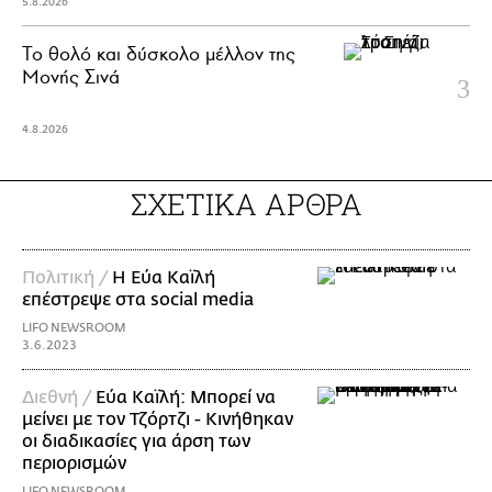
5.8.2026
Το θολό και δύσκολο μέλλον της
Μονής Σινά
4.8.2026
ΣΧΕΤΙΚΑ ΑΡΘΡΑ
Πολιτική /
Η Εύα Καϊλή
επέστρεψε στα social media
LIFO NEWSROOM
3.6.2023
Διεθνή /
Εύα Καϊλή: Μπορεί να
μείνει με τον Τζόρτζι - Κινήθηκαν
οι διαδικασίες για άρση των
περιορισμών
LIFO NEWSROOM