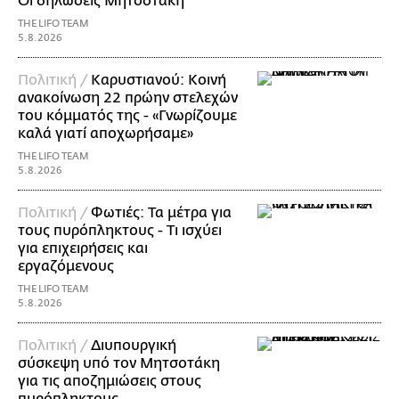
Οι δηλώσεις Μητσοτάκη
THE LIFO TEAM
5.8.2026
Πολιτική /
Καρυστιανού: Κοινή
ανακοίνωση 22 πρώην στελεχών
του κόμματός της - «Γνωρίζουμε
καλά γιατί αποχωρήσαμε»
THE LIFO TEAM
5.8.2026
Πολιτική /
Φωτιές: Τα μέτρα για
τους πυρόπληκτους - Τι ισχύει
για επιχειρήσεις και
εργαζόμενους
THE LIFO TEAM
5.8.2026
Πολιτική /
Διυπουργική
σύσκεψη υπό τον Μητσοτάκη
για τις αποζημιώσεις στους
πυρόπληκτους