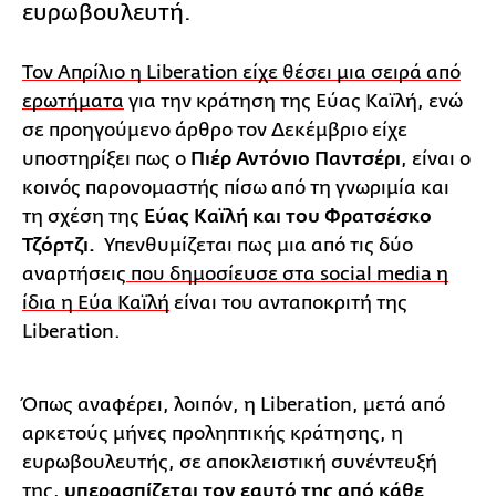
ευρωβουλευτή.
Τον Απρίλιο η Liberation είχε θέσει μια σειρά από
ερωτήματα
για την κράτηση της Εύας Καϊλή, ενώ
σε προηγούμενο άρθρο τον Δεκέμβριο είχε
υποστηρίξει πως ο
Πιέρ Αντόνιο Παντσέρι
, είναι ο
κοινός παρονομαστής πίσω από τη γνωριμία και
τη σχέση της
Εύας Καϊλή και του Φρατσέσκο
Τζόρτζι.
Υπενθυμίζεται πως μια από τις δύο
αναρτήσεις
που δημοσίευσε στα social media η
ίδια η Εύα Καϊλή
είναι του ανταποκριτή της
Liberation.
Όπως αναφέρει, λοιπόν, η Liberation, μετά από
αρκετούς μήνες προληπτικής κράτησης, η
ευρωβουλευτής, σε αποκλειστική συνέντευξή
της,
υπερασπίζεται τον εαυτό της από κάθε