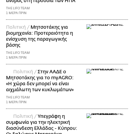
άνδρας στη Γερουσία των ΗΠΑ
THE LIFO TEAM
1 ΜΕΡΑ ΠΡΙΝ
Πολιτική /
Μητσοτάκης για
βιομηχανία: Προτεραιότητα η
ενίσχυση της παραγωγικής
βάσης
THE LIFO TEAM
1 ΜΕΡΑ ΠΡΙΝ
Πολιτική /
Στην ΑΑΔΕ ο
Μητσοτάκης για το myAGRO:
«Η χώρα δεν μπορεί να είναι
αιχμάλωτη των κυκλωμάτων»
THE LIFO TEAM
1 ΜΕΡΑ ΠΡΙΝ
Πολιτική /
Υπεγράφη η
συμφωνία για την ηλεκτρική
διασύνδεση Ελλάδας - Κύπρου: