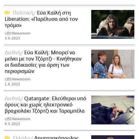
Πολιτική
Εύα Καϊλή στη
Liberation: «Παρέλυσα από τον
τρόμο»
LifO Newsroom
3.6.2023
Διεθνή
Εύα Καϊλή: Μπορεί να
μείνει με τον Τζόρτζι - Κινήθηκαν
οι διαδικασίες για άρση των
περιορισμών
LifO Newsroom
1.6.2023
Διεθνή
Qatargate: Ελεύθεροι υπό
όρους και χωρίς ηλεκτρονικό
βραχιολάκι Τζόρτζι και Ταραμπέλα
LifO Newsroom
9.5.2023
Ελλάδα
Δημητρακόπουλος