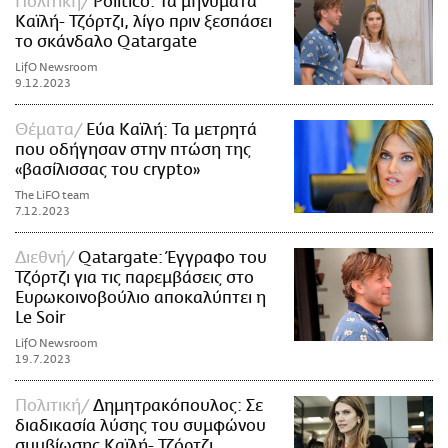
Πολιτική
Politico: Τα μηνύματα
Καϊλή- Τζόρτζι, λίγο πριν ξεσπάσει
το σκάνδαλο Qatargate
LifO Newsroom
9.12.2023
Θέματα
Εύα Καϊλή: Τα μετρητά
που οδήγησαν στην πτώση της
«βασίλισσας του crypto»
The LiFO team
7.12.2023
Διεθνή
Qatargate: Έγγραφο του
Τζόρτζι για τις παρεμβάσεις στο
Ευρωκοινοβούλιο αποκαλύπτει η
Le Soir
LifO Newsroom
19.7.2023
Πολιτική
Δημητρακόπουλος: Σε
διαδικασία λύσης του συμφώνου
συμβίωσης Καϊλή- Τζόρτζι