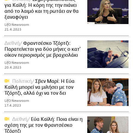
για Καϊλή: Η κόρη της την πιάνει
από το λαιμό και τη ρωτάει αν θα
ξαναφύγει
LifO Newsroom
21.4.2023
Διεθνή
Φραντσέσκο Τζόρτζι:
Παρατείνεται για δύο μήνες ο κατ’
οίκον περιορισμός με βραχιολάκι
LifO Newsroom
20.4.2023
Πολιτική
Σβεν Μαρί: Η Εύα
Καϊλή μπορεί να μιλήσει με τον
Τζόρτζι, αλλά όχι να τον δει
LifO Newsroom
17.4.2023
Διεθνή
Εύα Καϊλή: Ποια είναι η
σχέση της με τον Φραντσέσκο
Τζόρτζι