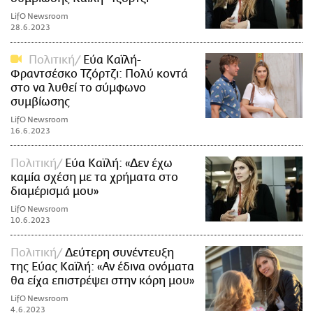
LifO Newsroom
28.6.2023
Πολιτική
Εύα Καϊλή-
Φραντσέσκο Τζόρτζι: Πολύ κοντά
στο να λυθεί το σύμφωνο
συμβίωσης
LifO Newsroom
16.6.2023
Πολιτική
Εύα Καϊλή: «Δεν έχω
καμία σχέση με τα χρήματα στο
διαμέρισμά μου»
LifO Newsroom
10.6.2023
Πολιτική
Δεύτερη συνέντευξη
της Εύας Καϊλή: «Αν έδινα ονόματα
θα είχα επιστρέψει στην κόρη μου»
LifO Newsroom
4.6.2023