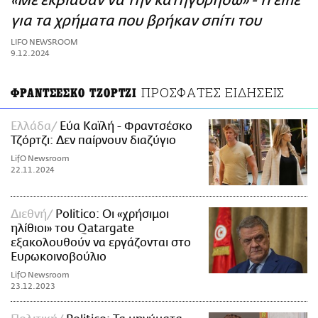
«Με εκβίασαν να την κατηγορήσω» - Τι είπε
ΑΜΠΑ
για τα χρήματα που βρήκαν σπίτι του
PRINT
LIFO NEWSROOM
9.12.2024
ΠΡΟΣΦΑΤΕΣ ΕΙΔΗΣΕΙΣ
ΦΡΑΝΤΣΕΣΚΟ ΤΖΟΡΤΖΙ
Ελλάδα
Εύα Καϊλή - Φραντσέσκο
Τζόρτζι: Δεν παίρνουν διαζύγιο
LifO Newsroom
22.11.2024
Διεθνή
Politico: Οι «χρήσιμοι
ηλίθιοι» του Qatargate
εξακολουθούν να εργάζονται στο
Ευρωκοινοβούλιο
LifO Newsroom
23.12.2023