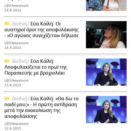
LifO Newsroom
14.4.2023
Διεθνή
Εύα Καϊλή: Οι
αυστηροί όροι της αποφυλάκισης
- «Ο αγώνας συνεχίζεται» δήλωσε
LifO Newsroom
14.4.2023
Διεθνή
Εύα Καϊλή:
Αποφυλακίζεται το πρωί της
Παρασκευής με βραχιολάκι
LifO Newsroom
13.4.2023
Διεθνή
Εύα Καϊλή: «Θα δω το
παιδί μου;» - Η πρώτη αντίδραση
μετά την ανακοίνωση της
αποφυλάκισης
LifO Newsroom
12.4.2023