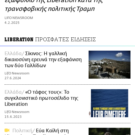
εξώφυλλο της Libération κατά της
ΑΜΠΑ
τρανσφοβικής πολιτικής Τραμπ
PRINT
LIFO NEWSROOM
4.2.2025
ΠΡΟΣΦΑΤΕΣ ΕΙΔΗΣΕΙΣ
LIBERATION
Ελλάδα
Σίκινος: Η γαλλική
δικαιοσύνη ερευνά την εξαφάνιση
των δύο Γαλλίδων
LifO Newsroom
27.6.2024
Ελλάδα
«Ο τάφος τους»: Το
συγκλονιστικό πρωτοσέλιδο της
Liberation
LifO Newsroom
15.6.2023
Πολιτική
Εύα Καϊλή στη