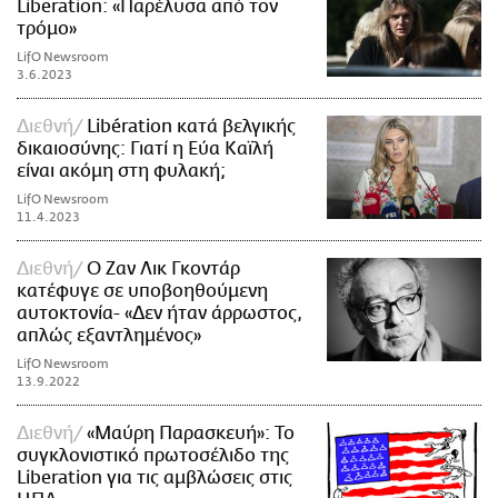
Liberation: «Παρέλυσα από τον
τρόμο»
LifO Newsroom
3.6.2023
Διεθνή
Libération κατά βελγικής
δικαιοσύνης: Γιατί η Εύα Καϊλή
είναι ακόμη στη φυλακή;
LifO Newsroom
11.4.2023
Διεθνή
Ο Ζαν Λικ Γκοντάρ
κατέφυγε σε υποβοηθούμενη
αυτοκτονία- «Δεν ήταν άρρωστος,
απλώς εξαντλημένος»
LifO Newsroom
13.9.2022
Διεθνή
«Μαύρη Παρασκευή»: Το
συγκλονιστικό πρωτοσέλιδο της
Liberation για τις αμβλώσεις στις