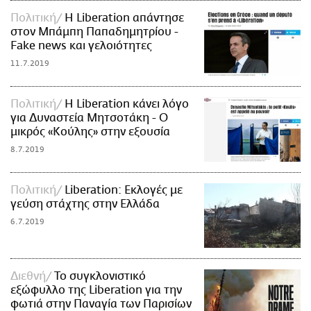
Πολιτική
Η Liberation απάντησε
στον Μπάμπη Παπαδημητρίου -
Fake news και γελοιότητες
11.7.2019
Πολιτική
Η Liberation κάνει λόγο
για Δυναστεία Μητσοτάκη - Ο
μικρός «Κούλης» στην εξουσία
8.7.2019
Πολιτική
Liberation: Εκλογές με
γεύση στάχτης στην Ελλάδα
6.7.2019
Διεθνή
Το συγκλονιστικό
εξώφυλλο της Liberation για την
φωτιά στην Παναγία των Παρισίων