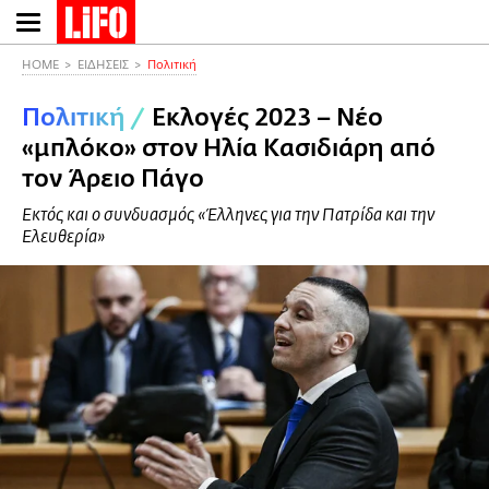
Παράκαμψη
προς
το
HOME
ΕΙΔΗΣΕΙΣ
Πολιτική
κυρίως
Πολιτική
/
Εκλογές 2023 – Νέο
περιεχόμενο
«μπλόκο» στον Ηλία Κασιδιάρη από
τον Άρειο Πάγο
Εκτός και ο συνδυασμός «Έλληνες για την Πατρίδα και την
Ελευθερία»