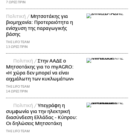
7 ΩΡΕΣ ΠΡΙΝ
Πολιτική /
Μητσοτάκης για
βιομηχανία: Προτεραιότητα η
ενίσχυση της παραγωγικής
βάσης
THE LIFO TEAM
13 ΩΡΕΣ ΠΡΙΝ
Πολιτική /
Στην ΑΑΔΕ ο
Μητσοτάκης για το myAGRO:
«Η χώρα δεν μπορεί να είναι
αιχμάλωτη των κυκλωμάτων»
THE LIFO TEAM
14 ΩΡΕΣ ΠΡΙΝ
Πολιτική /
Υπεγράφη η
συμφωνία για την ηλεκτρική
διασύνδεση Ελλάδας - Κύπρου:
Οι δηλώσεις Μητσοτάκη
THE LIFO TEAM