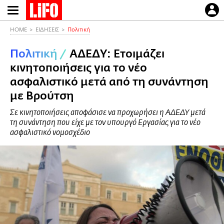
Παράκαμψη
προς
το
HOME
ΕΙΔΗΣΕΙΣ
Πολιτική
κυρίως
Πολιτική
/
ΑΔΕΔΥ: Ετοιμάζει
περιεχόμενο
κινητοποιήσεις για το νέο
ασφαλιστικό μετά από τη συνάντηση
με Βρούτση
Σε κινητοποιήσεις αποφάσισε να προχωρήσει η ΑΔΕΔΥ μετά
τη συνάντηση που είχε με τον υπουργό Εργασίας για το νέο
ασφαλιστικό νομοσχέδιο