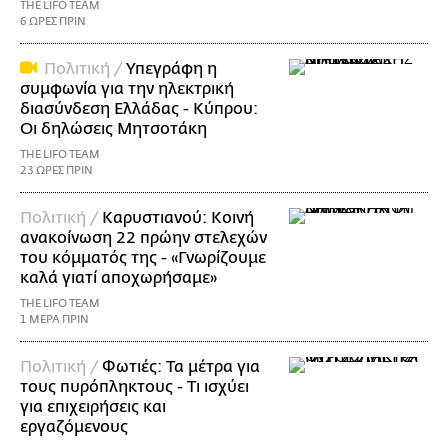
THE LIFO TEAM
6 ΩΡΕΣ ΠΡΙΝ
Πολιτική /
Υπεγράφη η
συμφωνία για την ηλεκτρική
διασύνδεση Ελλάδας - Κύπρου:
Οι δηλώσεις Μητσοτάκη
THE LIFO TEAM
23 ΩΡΕΣ ΠΡΙΝ
Πολιτική /
Καρυστιανού: Κοινή
ανακοίνωση 22 πρώην στελεχών
του κόμματός της - «Γνωρίζουμε
καλά γιατί αποχωρήσαμε»
THE LIFO TEAM
1 ΜΕΡΑ ΠΡΙΝ
Πολιτική /
Φωτιές: Τα μέτρα για
τους πυρόπληκτους - Τι ισχύει
για επιχειρήσεις και
εργαζόμενους