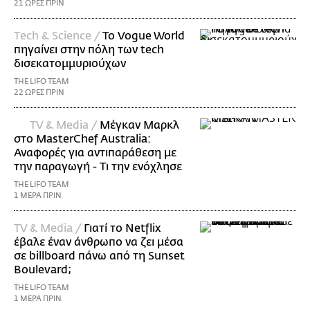
21 ΩΡΕΣ ΠΡΙΝ
Τech & Science /
Το Vogue World
πηγαίνει στην πόλη των tech
δισεκατομμυριούχων
THE LIFO TEAM
22 ΩΡΕΣ ΠΡΙΝ
TV & Media /
Μέγκαν Μαρκλ
στο MasterChef Australia:
Αναφορές για αντιπαράθεση με
την παραγωγή - Τι την ενόχλησε
THE LIFO TEAM
1 ΜΕΡΑ ΠΡΙΝ
TV & Media /
Γιατί το Netflix
έβαλε έναν άνθρωπο να ζει μέσα
σε billboard πάνω από τη Sunset
Boulevard;
THE LIFO TEAM
1 ΜΕΡΑ ΠΡΙΝ