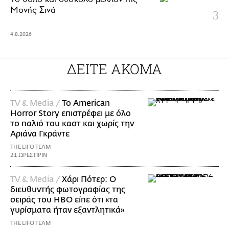
Μονής Σινά
4.8.2026
ΔΕΙΤΕ ΑΚΟΜΑ
TV & Media /
Το American
Horror Story επιστρέφει με όλο
το παλιό του καστ και χωρίς την
Αριάνα Γκράντε
THE LIFO TEAM
21 ΩΡΕΣ ΠΡΙΝ
TV & Media /
Χάρι Πότερ: Ο
διευθυντής φωτογραφίας της
σειράς του HBO είπε ότι «τα
γυρίσματα ήταν εξαντλητικά»
THE LIFO TEAM