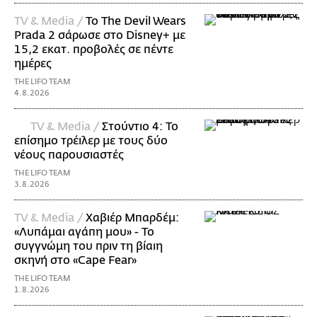
TV & Media /
Το The Devil Wears
Prada 2 σάρωσε στo Disney+ με
15,2 εκατ. προβολές σε πέντε
ημέρες
THE LIFO TEAM
4.8.2026
TV & Media /
Στούντιο 4: Το
επίσημο τρέιλερ με τους δύο
νέους παρουσιαστές
THE LIFO TEAM
3.8.2026
TV & Media /
Χαβιέρ Μπαρδέμ:
«Λυπάμαι αγάπη μου» - Το
συγγνώμη του πριν τη βίαιη
σκηνή στο «Cape Fear»
THE LIFO TEAM
1.8.2026