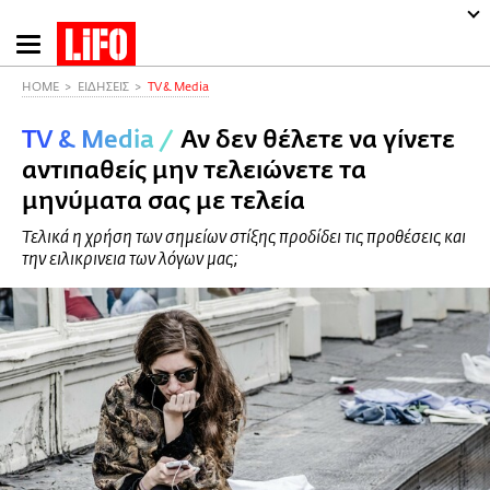
Παράκαμψη
προς
το
HOME
ΕΙΔΗΣΕΙΣ
TV & Media
κυρίως
TV & Media
/
Αν δεν θέλετε να γίνετε
περιεχόμενο
αντιπαθείς μην τελειώνετε τα
μηνύματα σας με τελεία
Τελικά η χρήση των σημείων στίξης προδίδει τις προθέσεις και
την ειλικρινεια των λόγων μας;