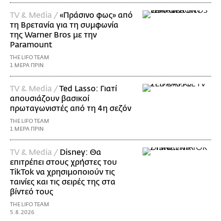
TV & Media /
«Πράσινο φως» από
τη Βρετανία για τη συμφωνία
της Warner Bros με την
Paramount
THE LIFO TEAM
1 ΜΕΡΑ ΠΡΙΝ
TV & Media /
Ted Lasso: Γιατί
απουσιάζουν βασικοί
πρωταγωνιστές από τη 4η σεζόν
THE LIFO TEAM
1 ΜΕΡΑ ΠΡΙΝ
TV & Media /
Disney: Θα
επιτρέπει στους χρήστες του
TikTok να χρησιμοποιούν τις
ταινίες και τις σειρές της στα
βίντεό τους
THE LIFO TEAM
5.8.2026