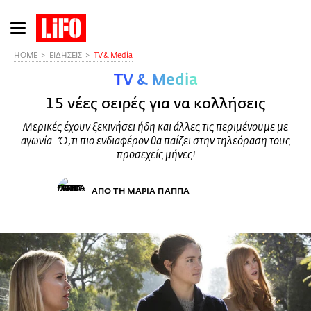
Παράκαμψη
προς
το
HOME
ΕΙΔΗΣΕΙΣ
TV & Media
κυρίως
TV & Media
περιεχόμενο
15 νέες σειρές για να κολλήσεις
Μερικές έχουν ξεκινήσει ήδη και άλλες τις περιμένουμε με
αγωνία. Ό,τι πιο ενδιαφέρον θα παίζει στην τηλεόραση τους
προσεχείς μήνες!
ΑΠΟ ΤΗ ΜΑΡΙΑ ΠΑΠΠΑ