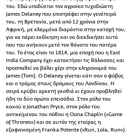
του. Εδώ υποδύεται τον αγροίκο τυχοδιώκτη
James Delaney που επιστρέφει στην γενέτειρά
του, τη Βρετανία, μετά από 12 χρόνια στην
Αφρική, με κλεμμένα διαμάντια στην κατοχή του,
για να πάρει εκδίκηση και να διεκδικήσει αυτά
που του ανήκουν μετά τον θάνατο του πατέρα
του. Το έτος είναι το 1814, μια εποχή που η East
India Company έχει κατακτήσει τις θάλασσες και
προσπαθεί να βάλει χέρι στην κληρονομιά του
James (Tom). Ο Delaney γίνεται κάτι σαν o φόβος
και ο τρόμος στους δρόμους του Λονδίνου. Η
σειρά κρύβει αρκετή γκοθιά κι έχουν προβληθεί
ήδη τα δύο πρώτα επεισόδια. Στον ρόλο του
κακού ο Jonathan Pryce, στον ρόλο του
αντικείμενου του πόθου η Oona Chaplin («Game
of Thrones») και σε αυτόν της εταίρας η
εξαφανισμένη Franka Potente («Run, Lola, Run»).