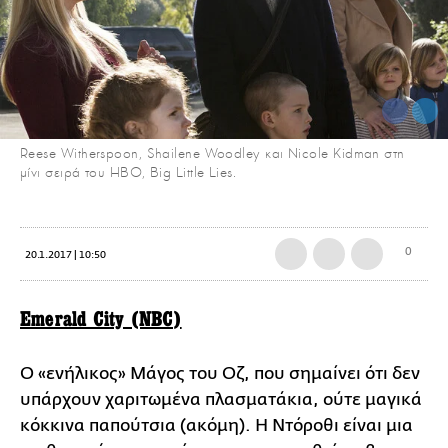
Reese Witherspoon, Shailene Woodley και Nicole Kidman στη
μίνι σειρά του ΗΒΟ, Big Little Lies.
0
20.1.2017 | 10:50
Emerald City (NBC)
O «ενήλικος» Μάγος του Οζ, που σημαίνει ότι δεν
υπάρχουν χαριτωμένα πλασματάκια, ούτε μαγικά
κόκκινα παπούτσια (ακόμη). Η Ντόροθι είναι μια