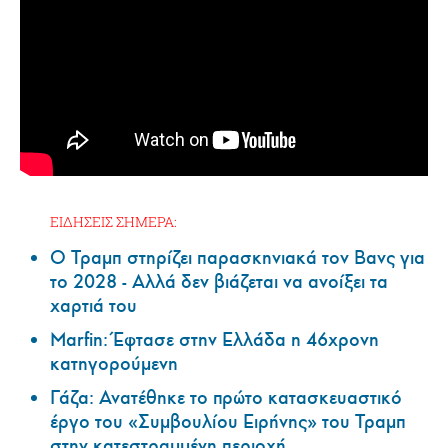
ΕΙΔΗΣΕΙΣ ΣΗΜΕΡΑ:
Ο Τραμπ στηρίζει παρασκηνιακά τον Βανς για
το 2028 - Αλλά δεν βιάζεται να ανοίξει τα
χαρτιά του
Marfin: Έφτασε στην Ελλάδα η 46χρονη
κατηγορούμενη
Γάζα: Ανατέθηκε το πρώτο κατασκευαστικό
έργο του «Συμβουλίου Ειρήνης» του Τραμπ
στην κατεστραμμένη περιοχή