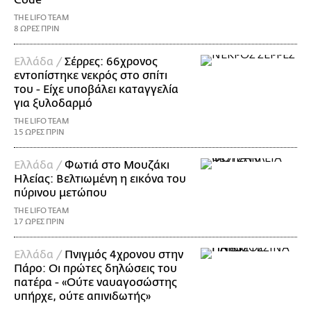
THE LIFO TEAM
8 ΩΡΕΣ ΠΡΙΝ
Ελλάδα /
Σέρρες: 66χρονος
εντοπίστηκε νεκρός στο σπίτι
του - Είχε υποβάλει καταγγελία
για ξυλοδαρμό
THE LIFO TEAM
15 ΩΡΕΣ ΠΡΙΝ
Ελλάδα /
Φωτιά στο Μουζάκι
Ηλείας: Βελτιωμένη η εικόνα του
πύρινου μετώπου
THE LIFO TEAM
17 ΩΡΕΣ ΠΡΙΝ
Ελλάδα /
Πνιγμός 4χρονου στην
Πάρο: Οι πρώτες δηλώσεις του
πατέρα - «Ούτε ναυαγοσώστης
υπήρχε, ούτε απινιδωτής»