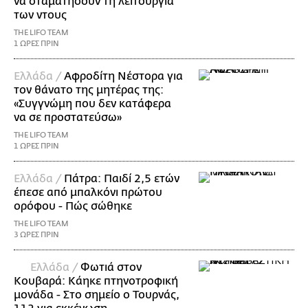
να σταματήσουν τη λειτουργία
των ντους
THE LIFO TEAM
1 ΩΡΕΣ ΠΡΙΝ
Ελλάδα /
Αφροδίτη Νέστορα για
τον θάνατο της μητέρας της:
«Συγγνώμη που δεν κατάφερα
να σε προστατεύσω»
THE LIFO TEAM
1 ΩΡΕΣ ΠΡΙΝ
Ελλάδα /
Πάτρα: Παιδί 2,5 ετών
έπεσε από μπαλκόνι πρώτου
ορόφου - Πώς σώθηκε
THE LIFO TEAM
3 ΩΡΕΣ ΠΡΙΝ
Ελλάδα /
Φωτιά στον
Κουβαρά: Κάηκε πτηνοτροφική
μονάδα - Στο σημείο ο Τουρνάς,