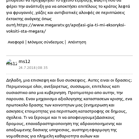
μπορέσει να προχωρήσει το σχέδιο εξόρυξης Βωξίτη που θα
φέρει την ανάπτυξη για να αποκτήσει επιτέλους το κράτος λεφτά
για φρυγανιές ,γάζες και αντιβιοτικές αλοιφές σε περιπτώσεις
έκτακτης ανάγκης όπως
αυτή.https://www.megaratv.gr/apofasi-gia-ti-mi-eksoryksi-
voksiti-sta-megara/
Αναφορά
Μόνιμος σύνδεσμος
Απάντηση
ms12
24.7.2018 | 08:35
Δηλαδη, μια επισκεψη και δυο συσκεψεις. Αυτες ειναι οι δρασεις;
Περιμενουμε ολοι, ανεξαιρετως, συσσωμοι, επιτελους κατι
ουσιαστικο απο μια κυβερνηση. Προτιμοτερο απο αυτην, την
παρουσα. Εναν μηχανισμο αξιολογησης καταστασεων κρισης, ενα
πρωτοκολο δρασης των κοινοτητων μας (ενημερωση και
ασκησεις ετοιμοτητας για περιπτωση καταστροφης σε δημους,
σχολεια. Τι να ξερουμε και τι να αποφευγουμε)Δασικους
δρομους, επαναδραστηριοποιηση της αδρανοποιημενης και
απαξιωμενης δασικης υπηρεσιας, αυστηρη εφαρμογη της
νομοθεσιας για πλημελη καθαριοτητα αυλων και