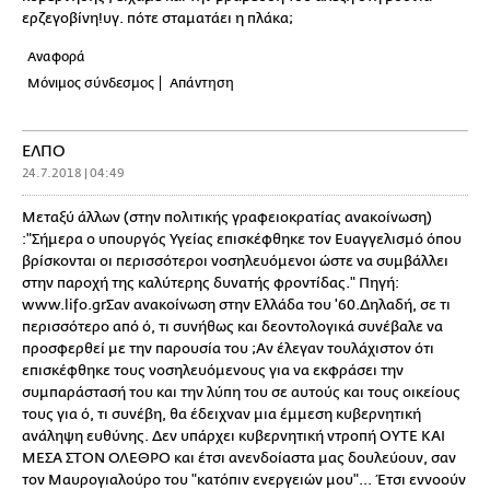
ερζεγοβίνη!υγ. πότε σταματάει η πλάκα;
Αναφορά
Μόνιμος σύνδεσμος
Απάντηση
ΕΛΠΟ
24.7.2018 | 04:49
Μεταξύ άλλων (στην πολιτικής γραφειοκρατίας ανακοίνωση)
:"Σήμερα ο υπουργός Υγείας επισκέφθηκε τον Ευαγγελισμό όπου
βρίσκονται οι περισσότεροι νοσηλευόμενοι ώστε να συμβάλλει
στην παροχή της καλύτερης δυνατής φροντίδας." Πηγή:
www.lifo.grΣαν ανακοίνωση στην Ελλάδα του '60.Δηλαδή, σε τι
περισσότερο από ό, τι συνήθως και δεοντολογικά συνέβαλε να
προσφερθεί με την παρουσία του ;Αν έλεγαν τουλάχιστον ότι
επισκέφθηκε τους νοσηλευόμενους για να εκφράσει την
συμπαράστασή του και την λύπη του σε αυτούς και τους οικείους
τους για ό, τι συνέβη, θα έδειχναν μια έμμεση κυβερνητική
ανάληψη ευθύνης. Δεν υπάρχει κυβερνητική ντροπή ΟΥΤΕ ΚΑΙ
ΜΕΣΑ ΣΤΟΝ ΟΛΕΘΡΟ και έτσι ανενδοίαστα μας δουλεύουν, σαν
τον Μαυρογιαλούρο του "κατόπιν ενεργειών μου"... Έτσι εννοούν