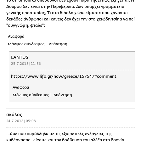
Το οτι οι τυπικά υπέυθυνοι δεν έχουν παραιτηθεί πως εξηγείται; Η
Δούρου δεν είναι στην Περιφέρεια; Δεν υπάρχει γραμματεία
γενικής προστασίας; Τι στο διάολο χώρα είμαστε που χάνονται
δεκάδες άνθρωποι και κανεις δεν έχει την στοιχειώδη τσίπα να πεί
"συγγνώμη, φταίω";
Αναφορά
Μόνιμος σύνδεσμος
Απάντηση
LANTUS
25.7.2018 | 11:56
https://www.lifo.gr/now/greece/157547#comment
Αναφορά
Μόνιμος σύνδεσμος
Απάντηση
σκύλος
24.7.2018 | 05:08
...άσε που παράλληλα με τις εξαιρετικές ενέργειες της
κυβέρνησης , είχαμε και την βράβευση του αλέξη στη βοσνία