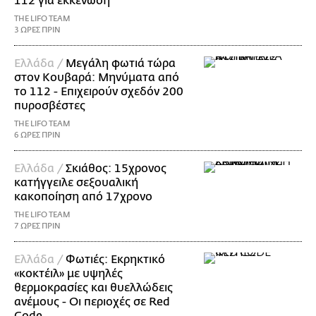
112 για εκκένωση
THE LIFO TEAM
3 ΩΡΕΣ ΠΡΙΝ
Ελλάδα /
Μεγάλη φωτιά τώρα
στον Κουβαρά: Μηνύματα από
το 112 - Επιχειρούν σχεδόν 200
πυροσβέστες
THE LIFO TEAM
6 ΩΡΕΣ ΠΡΙΝ
Ελλάδα /
Σκιάθος: 15χρονος
κατήγγειλε σεξουαλική
κακοποίηση από 17χρονο
THE LIFO TEAM
7 ΩΡΕΣ ΠΡΙΝ
Ελλάδα /
Φωτιές: Εκρηκτικό
«κοκτέιλ» με υψηλές
θερμοκρασίες και θυελλώδεις
ανέμους - Οι περιοχές σε Red
Code