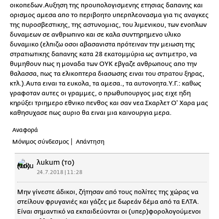
οικοπεδων.Αυξηση της προυπολογισμενης ετησιας δαπανης και
ορισμος αμεσα απο το περιβοητο υπερπλεονασμα για τις αναγκες
της πυροσβεστικης, της αστυνομιας, του λιμενικου, των ενοπλων
δυναμεων σε ανθρωπινο και σε καλα συντηρημενο υλικο
δυναμικο (ελπιζω οσοι αβασανιστα πρότειναν την μειωση της
στρατιωτικης δαπανης κατα 28 εκατομμύρια ως αντιμετρο, να
θυμηθουν πως η μοναδα των ΟΥΚ εβγαζε ανθρωπους απο την
θαλασσα, πως τα ελικοπτερα διασωσης ειναι του στρατου ξηρας,
κτλ.).Αυτα ειναι τα ευκολα, τα αμεσα., τα αυτονοητα.Υ.Γ.: καθως
γραφοταν αυτες οι γραμμες, ο πρωθυπουργος μας ειχε ηδη
κηρύξει τριημερο εθνικο πενθος και σαν νεα Σκαρλετ Ο' Χαρα μας
καθησυχασε πως αυριο θα ειναι μια καινουργια μερα.
Αναφορά
Μόνιμος σύνδεσμος
Απάντηση
λukum (το)
24.7.2018 | 11:28
Μην γίνεστε άδικοι, ζήτησαν από τους πολίτες της χώρας να
στείλουν φρυγανιές και γάζες με δωρεάν δέμα από τα ΕΛΤΑ.
Είναι σημαντικό να εκπαιδεύονται οι (υπερ)φορολογούμενοι