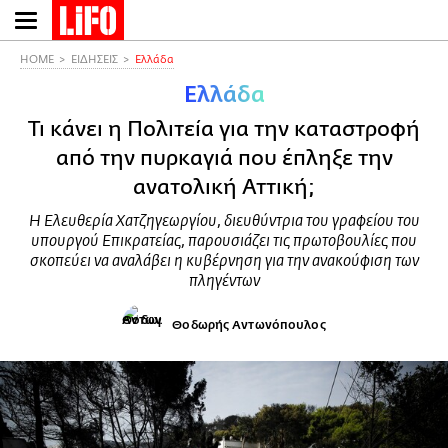
Παράκαμψη
προς
το
HOME
ΕΙΔΗΣΕΙΣ
Ελλάδα
κυρίως
Ελλάδα
περιεχόμενο
Τι κάνει η Πολιτεία για την καταστροφή
από την πυρκαγιά που έπληξε την
ανατολική Αττική;
Η Ελευθερία Χατζηγεωργίου, διευθύντρια του γραφείου του
υπουργού Επικρατείας, παρουσιάζει τις πρωτοβουλίες που
σκοπεύει να αναλάβει η κυβέρνηση για την ανακούφιση των
πληγέντων
Θοδωρής Αντωνόπουλος