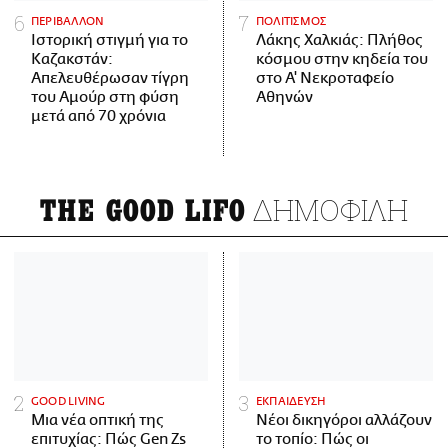
ΠΕΡΙΒΑΛΛΟΝ
ΠΟΛΙΤΙΣΜΟΣ
Ιστορική στιγμή για το
Λάκης Χαλκιάς: Πλήθος
Καζακστάν:
κόσμου στην κηδεία του
Απελευθέρωσαν τίγρη
στο Α' Νεκροταφείο
του Αμούρ στη φύση
Αθηνών
μετά από 70 χρόνια
ΔΗΜΟΦΙΛΗ
THE GOOD LIFO
GOOD LIVING
ΕΚΠΑΙΔΕΥΣΗ
Μια νέα οπτική της
Νέοι δικηγόροι αλλάζουν
επιτυχίας: Πώς Gen Zs
το τοπίο: Πώς οι