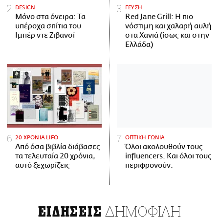
DESIGN
ΓΕΥΣΗ
Μόνο στα όνειρα: Τα
Red Jane Grill: Η πιο
υπέροχα σπίτια του
νόστιμη και χαλαρή αυλή
Ιμπέρ ντε Ζιβανσί
στα Χανιά (ίσως και στην
Ελλάδα)
20 ΧΡΟΝΙΑ LIFO
ΟΠΤΙΚΗ ΓΩΝΙΑ
Από όσα βιβλία διάβασες
Όλοι ακολουθούν τους
τα τελευταία 20 χρόνια,
influencers. Και όλοι τους
αυτό ξεχωρίζεις
περιφρονούν.
ΔΗΜΟΦΙΛΗ
ΕΙΔΗΣΕΙΣ