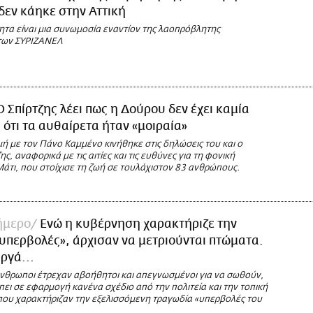
εν κάηκε στην Αττική
ητα είναι μια συνωμοσία εναντίον της λαοπρόβλητης
των ΣΥΡΙΖΑΝΕΛ
Ο Σπίρτζης λέει πως η Δούρου δεν έχει καμία
 ότι τα αυθαίρετα ήταν «μοιραία»
μή με τον Πάνο Καμμένο κινήθηκε στις δηλώσεις του και ο
ς, αναφορικά με τις αιτίες και τις ευθύνες για τη φονική
άτι, που στοίχισε τη ζωή σε τουλάχιστον 83 ανθρώπους.
ήμερο
Ενώ η κυβέρνηση χαρακτήριζε την
υπερβολές», άρχισαν να μετριούνται πτώματα.
ργά...
νθρωποι έτρεχαν αβοήθητοι και απεγνωσμένοι για να σωθούν,
μπει σε εφαρμογή κανένα σχέδιο από την πολιτεία και την τοπική
που χαρακτήριζαν την εξελισσόμενη τραγωδία «υπερβολές του