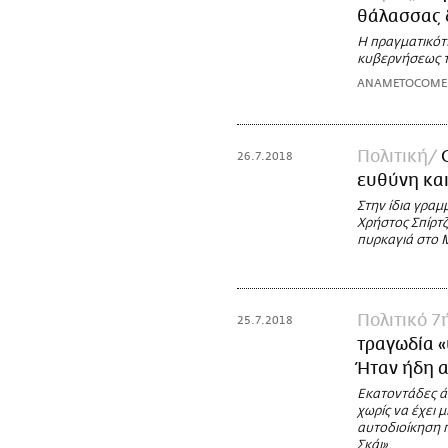
θάλασσας δ
Η πραγματικότ
κυβερνήσεως 
ANAMETOCOME
Πολιτική
26.7.2018
ευθύνη και
Στην ίδια γραμ
Χρήστος Σπίρτζη
πυρκαγιά στο Μ
Πολιτικό 7
25.7.2018
τραγωδία «
Ήταν ήδη α
Εκατοντάδες ά
χωρίς να έχει 
αυτοδιοίκηση 
Σκάι».