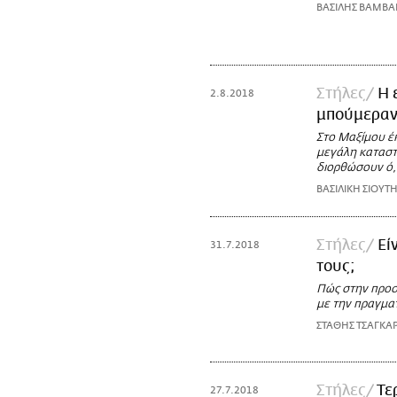
ΒΑΣΙΛΗΣ ΒΑΜΒΑ
Στήλες
Η 
2.8.2018
μπούμεραν
Στο Μαξίμου έκ
μεγάλη καταστ
διορθώσουν ό,
ΒΑΣΙΛΙΚΗ ΣΙΟΥΤ
Στήλες
Εί
31.7.2018
τους;
Πώς στην προσ
με την πραγματ
ΣΤΑΘΗΣ ΤΣΑΓΚΑ
Στήλες
Τε
27.7.2018