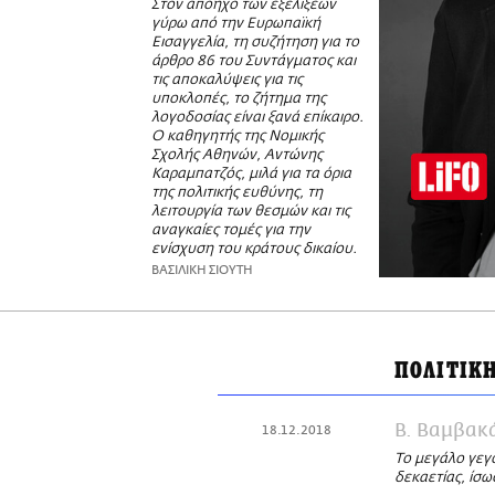
Στον απόηχο των εξελίξεων
γύρω από την Ευρωπαϊκή
Εισαγγελία, τη συζήτηση για το
άρθρο 86 του Συντάγματος και
τις αποκαλύψεις για τις
υποκλοπές, το ζήτημα της
λογοδοσίας είναι ξανά επίκαιρο.
Ο καθηγητής της Νομικής
Σχολής Αθηνών, Αντώνης
Καραμπατζός, μιλά για τα όρια
της πολιτικής ευθύνης, τη
λειτουργία των θεσμών και τις
αναγκαίες τομές για την
ενίσχυση του κράτους δικαίου.
ΒΑΣΙΛΙΚΗ ΣΙΟΥΤΗ
ΠΟΛΙΤΙΚ
Β. Βαμβακ
18.12.2018
Το μεγάλο γεγ
δεκαετίας, ίσω