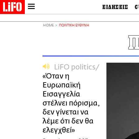
ΕΙΔΗΣΕΙΣ
C
LIFO SHOP
Ελλάδα
Ο
Διεθνή
Μ
NEWSLETTER
HOME
ΠΟΛΙΤΙΚΗ ΕΥΘΥΝΗ
Πολιτική
Θ
ΜΙΚΡΟΠΡΑΓΜΑΤΑ
Π
Οικονομία
Ει
THE GOOD LIFO
Πολιτισμός
Βι
LIFOLAND
Αθλητισμός
Αρ
CITY GUIDE
& 
Περιβάλλον
LiFO politics
D
ΑΜΠΑ
TV & Media
Φ
«Όταν η
PRINT
Tech &
Science
Ευρωπαϊκή
European Lifo
Εισαγγελία
στέλνει πόρισμα,
δεν γίνεται να
λέμε ότι δεν θα
ελεγχθεί»