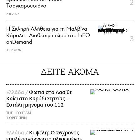
Τσαγκαρουσιάνο
2.8.2026
Η Σκληρή Αλήθεια για τη Μαλβίνα
Κάραλη - Διαθέσιμη τώρα στo LiFO
onDemand
31.7.2026
ΔΕΙΤΕ ΑΚΟΜΑ
Ελλάδα /
Φωτιά στο Λασίθι:
Καίει στο Καρύδι Σητείας -
Εστάλη μήνυμα του 112
THE LIFO TEAM
1 ΩΡΕΣ ΠΡΙΝ
Ελλάδα /
Κυψέλη: Ο 26χρονος
εμπλέκει «άγνωστο ηλικιωμένο»