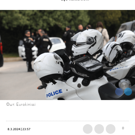
Φωτ: Eurokinissi
0
8.3.2024 | 23:57