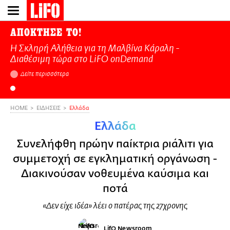
Παράκαμψη
προς
το
ΑΠΟΚΤΗΣΕ ΤΟ!
κυρίως
Η Σκληρή Αλήθεια για τη Μαλβίνα Κάραλη -
περιεχόμενο
Διαθέσιμη τώρα στo LiFO onDemand
Δείτε περισσότερα
HOME
ΕΙΔΗΣΕΙΣ
Ελλάδα
Ελλάδα
Συνελήφθη πρώην παίκτρια ριάλιτι για
συμμετοχή σε εγκληματική οργάνωση -
Διακινούσαν νοθευμένα καύσιμα και
ποτά
«Δεν είχε ιδέα» λέει ο πατέρας της 27χρονης
LifO Newsroom