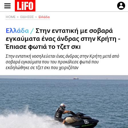
Παράκαμψη
προς
το
HOME
ΕΙΔΗΣΕΙΣ
Ελλάδα
κυρίως
Ελλάδα
/
Στην εντατική με σοβαρά
περιεχόμενο
εγκαύματα ένας άνδρας στην Κρήτη -
Έπιασε φωτιά το τζετ σκι
Στην εντατική νοσηλεύεται ένας άνδρας στην Κρήτη μετά από
σοβαρά εγκαύματα που του προκάλεσε φωτιά που
εκδηλώθηκε σε τζετ σκι που χειριζόταν