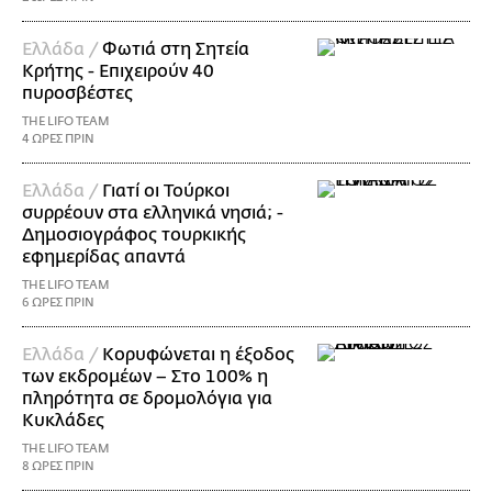
Ελλάδα /
Φωτιά στη Σητεία
Κρήτης - Επιχειρούν 40
πυροσβέστες
THE LIFO TEAM
4 ΩΡΕΣ ΠΡΙΝ
Ελλάδα /
Γιατί οι Τούρκοι
συρρέουν στα ελληνικά νησιά; -
Δημοσιογράφος τουρκικής
εφημερίδας απαντά
THE LIFO TEAM
6 ΩΡΕΣ ΠΡΙΝ
Ελλάδα /
Κορυφώνεται η έξοδος
των εκδρομέων – Στο 100% η
πληρότητα σε δρομολόγια για
Κυκλάδες
THE LIFO TEAM
8 ΩΡΕΣ ΠΡΙΝ