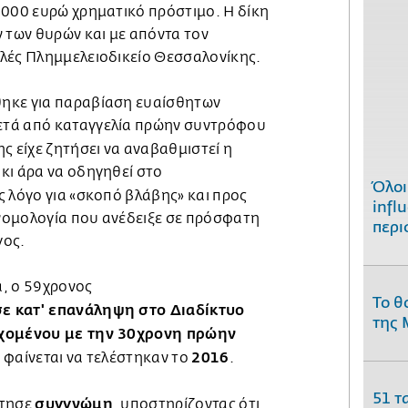
.000 ευρώ χρηματικό πρόστιμο. Η δίκη
 των θυρών και με απόντα τον
λές Πλημμελειοδικείο Θεσσαλονίκης.
ηκε για παραβίαση ευαίσθητων
τά από καταγγελία πρώην συντρόφου
ς είχε ζητήσει να αναβαθμιστεί η
κι άρα να οδηγηθεί στο
Όλοι
 λόγο για «σκοπό βλάβης» και προς
infl
 νομολογία που ανέδειξε σε πρόσφατη
περι
γος.
, ο 59χρονος
Το θ
ε κατ' επανάληψη στο Διαδίκτυο
της 
εχομένου με την 30χρονη πρώην
2016
ς φαίνεται να τελέστηκαν το
.
51 τ
συγγνώμη
ήτησε
, υποστηρίζοντας ότι