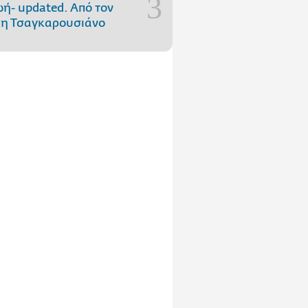
ωή- updated. Aπό τον
η Τσαγκαρουσιάνο