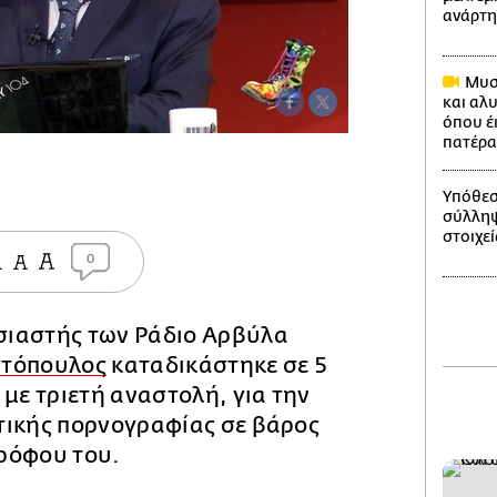
ανάρτ
Μυστ
και αλ
όπου έ
πατέρα
Υπόθεσ
σύλληψ
στοιχεί
0
ιαστής των Ράδιο Αρβύλα
ωτόπουλος
καταδικάστηκε σε 5
 με τριετή αναστολή, για την
τικής πορνογραφίας σε βάρος
ρόφου του.