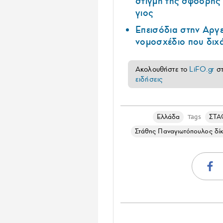
στιγμή της σφοδρής
γιος
Επεισόδια στην Αργε
νομοσχέδιο που διχά
Ακολουθήστε το
LiFO.gr
σ
ειδήσεις
Ελλάδα
ΣΤΑ
Tags
Στάθης Παναγιωτόπουλος δί