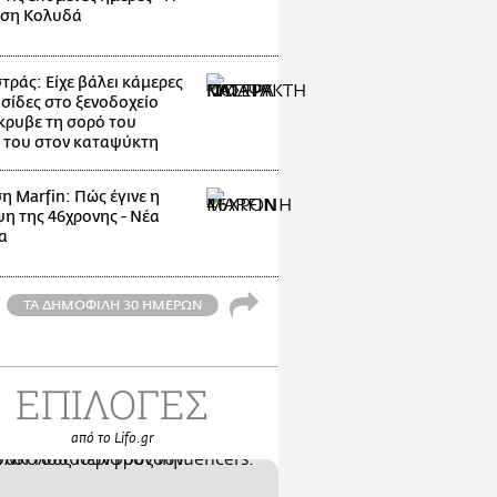
ηση Κολυδά
ράς: Είχε βάλει κάμερες
υσίδες στο ξενοδοχείο
κρυβε τη σορό του
 του στον καταψύκτη
η Marfin: Πώς έγινε η
η της 46χρονης - Νέα
α
ΤΑ ΔΗΜΟΦΙΛΗ 30 ΗΜΕΡΩΝ
ΕΠΙΛΟΓΕΣ
από το Lifo.gr