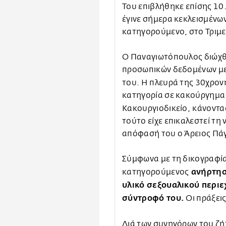
Toυ επιβλήθηκε επίσης 10
έγινε σήμερα κεκλεισμένων
κατηγορούμενο, στο Τριμε
Ο Παναγιωτόπουλος διώχθ
προσωπικών δεδομένων με
του. Η
πλευρά της 30χρονη
κατηγορία σε κακούργημα 
Κακουργιοδικείο,
κάνοντας
τούτο είχε επικαλεστεί τη
απόφασή του ο Άρειος Πά
Σύμφωνα με τη δικογραφία
ανήρτησ
κατηγορούμενος
υλικό σεξουαλικού περι
σύντροφό του.
Οι πράξει
Διά των συνηγόρων του ζ