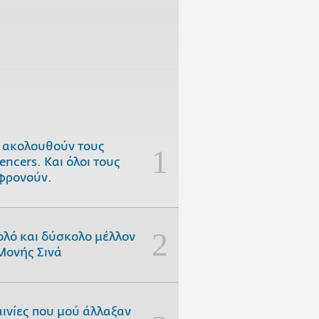
 ακολουθούν τους
uencers. Και όλοι τους
φρονούν.
ολό και δύσκολο μέλλον
Μονής Σινά
αινίες που μού άλλαξαν