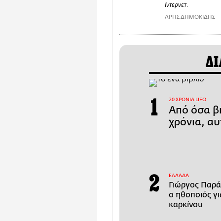
ίντερνετ.
ΑΡΗΣ ΔΗΜΟΚΙΔΗΣ
ΔΙ
20 ΧΡΟΝΙΑ LIFO
Από όσα βι
χρόνια, αυ
ΕΛΛΑΔΑ
Γιώργος Παρά
ο ηθοποιός γι
καρκίνου