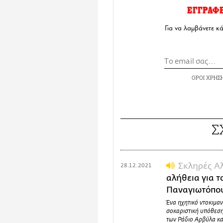
ΕΓΓΡΑΦ
Για να λαμβάνετε κ
ΟΡΟΙ ΧΡΗΣ
Σ
Σκληρές Α
28.12.2021
αλήθεια για τ
Παναγιωτόπο
Ένα ηχητικό ντοκιμα
σοκαριστική υπόθεση
των Ράδιο Αρβύλα κα