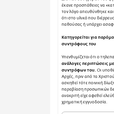
έκανε προσπάθειες να «κατ
τον λόγο απευθύνθηκε και 
ότι στο υλικό που διέρρευ
παθούσας ή υπάρχει ασαφή
Κατηγορείται για παρόμο
συντρόφους του
Υπενθυμίζεται ότι ο τηλε
ανάλογες περιπτώσεις μ
συντρόφων του.
Οι υποθέ
Αρχές, πριν από τα Χριστού
ασκηθεί τότε ποινική δίω
παραβίαση προσωπικών δε
ανακριτή είχε αφεθεί ελεύ
χρηματική εγγυοδοσία.