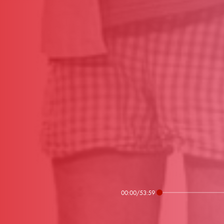
00:00
/
53:59