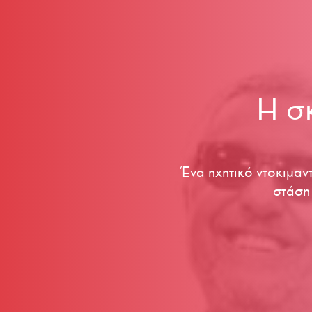
Η σ
Ένα ηχητικό ντοκιμαν
στάση 