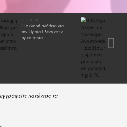
11.7.2026
4.7.2026
Η σκληρή αλήθεια για
Η Σκληρ
την Ωραία Ελένη στην
τον Θέμ
αρχαιότητα
Διαθέσι
podcast
LiFO
εγγραφείτε πατώντας τα