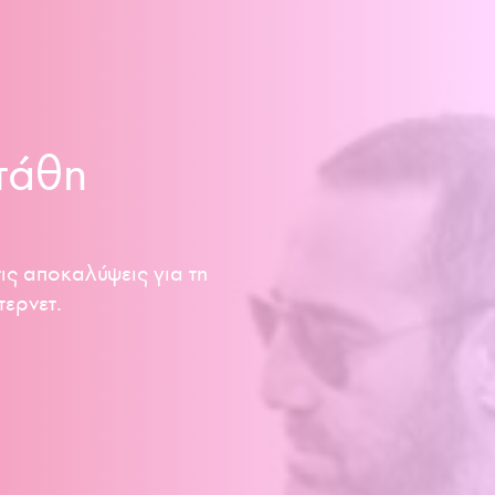
τάθη
ις αποκαλύψεις για τη
τερνετ.