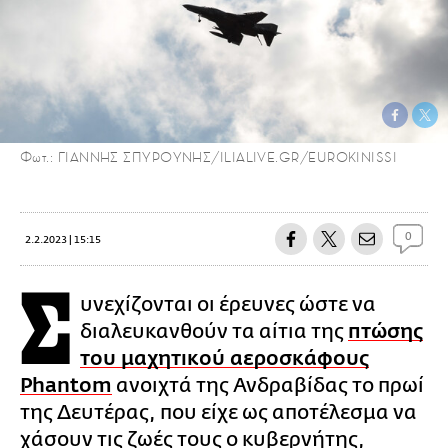
Φωτ.: ΓΙΑΝΝΗΣ ΣΠΥΡΟΥΝΗΣ/ILIALIVE.GR/EUROKINISSI
0
2.2.2023 | 15:15
Σ
υνεχίζονται οι έρευνες ώστε να
διαλευκανθούν τα αίτια της
πτώσης
του μαχητικού αεροσκάφους
Phantom
ανοιχτά της Ανδραβίδας το πρωί
της Δευτέρας, που είχε ως αποτέλεσμα να
χάσουν τις ζωές τους ο κυβερνήτης,