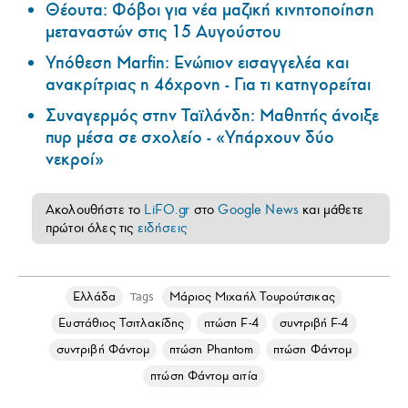
Θέουτα: Φόβοι για νέα μαζική κινητοποίηση
μεταναστών στις 15 Αυγούστου
Υπόθεση Marfin: Ενώπιον εισαγγελέα και
ανακρίτριας η 46χρονη - Για τι κατηγορείται
Συναγερμός στην Ταϊλάνδη: Μαθητής άνοιξε
πυρ μέσα σε σχολείο - «Υπάρχουν δύο
νεκροί»
Ακολουθήστε το
LiFO.gr
στο
Google News
και μάθετε
πρώτοι όλες τις
ειδήσεις
Ελλάδα
Μάριος Μιχαήλ Τουρούτσικας
Tags
Ευστάθιος Τσιτλακίδης
πτώση F-4
συντριβή F-4
συντριβή Φάντομ
πτώση Phantom
πτώση Φάντομ
πτώση Φάντομ αιτία