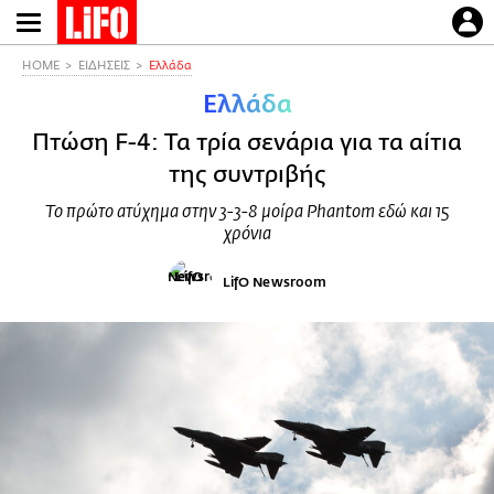
Παράκαμψη
προς
το
HOME
ΕΙΔΗΣΕΙΣ
Ελλάδα
κυρίως
Ελλάδα
περιεχόμενο
Πτώση F-4: Τα τρία σενάρια για τα αίτια
της συντριβής
Το πρώτο ατύχημα στην 3-3-8 μοίρα Phantom εδώ και 15
χρόνια
LifO Newsroom