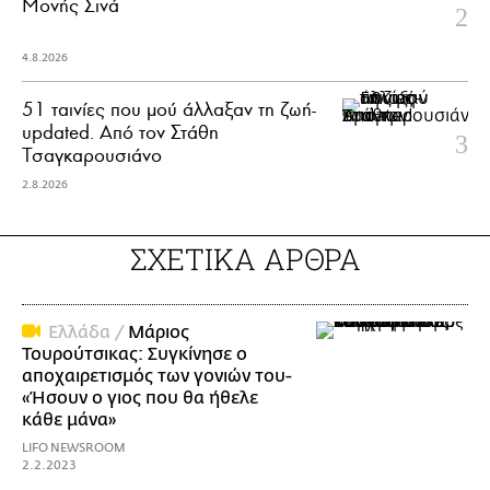
Μονής Σινά
4.8.2026
51 ταινίες που μού άλλαξαν τη ζωή-
updated. Aπό τον Στάθη
Τσαγκαρουσιάνο
2.8.2026
ΣΧΕΤΙΚΑ ΑΡΘΡΑ
Ελλάδα /
Μάριος
Τουρούτσικας: Συγκίνησε ο
αποχαιρετισμός των γονιών του-
«Ήσουν ο γιος που θα ήθελε
κάθε μάνα»
LIFO NEWSROOM
2.2.2023