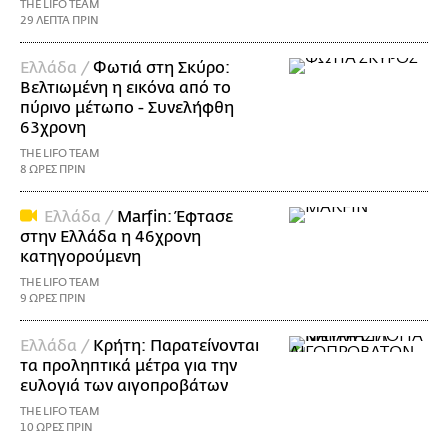
THE LIFO TEAM
29 ΛΕΠΤΑ ΠΡΙΝ
Ελλάδα /
Φωτιά στη Σκύρο:
Βελτιωμένη η εικόνα από το
πύρινο μέτωπο - Συνελήφθη
63χρονη
THE LIFO TEAM
8 ΩΡΕΣ ΠΡΙΝ
Ελλάδα /
Marfin: Έφτασε
στην Ελλάδα η 46χρονη
κατηγορούμενη
THE LIFO TEAM
9 ΩΡΕΣ ΠΡΙΝ
Ελλάδα /
Κρήτη: Παρατείνονται
τα προληπτικά μέτρα για την
ευλογιά των αιγοπροβάτων
THE LIFO TEAM
10 ΩΡΕΣ ΠΡΙΝ