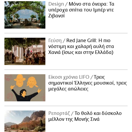
Design
Μόνο στα όνειρα: Τα
υπέροχα σπίτια του Ιμπέρ ντε
Ζιβανσί
Γεύση
Red Jane Grill: Η πιο
νόστιμη και χαλαρή αυλή στα
Χανιά (ίσως και στην Ελλάδα)
Είκοσι χρόνια LIFO
Tρεις
σημαντικοί Έλληνες μουσικοί, τρεις
μεγάλες απώλειες
Ρεπορτάζ
Το θολό και δύσκολο
μέλλον της Μονής Σινά