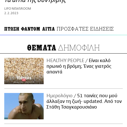
τα αίτια της συντριβής
ΑΜΠΑ
LIFO NEWSROOM
PRINT
2.2.2023
ΠΡΟΣΦΑΤΕΣ ΕΙΔΗΣΕΙΣ
ΠΤΩΣΗ ΦΑΝΤΟΜ ΑΙΤΙΑ
ΔΗΜΟΦΙΛΗ
ΘΕΜΑΤΑ
HEALTHY PEOPLE
Είναι καλό
πρωινό η βρόμη; Ένας γιατρός
απαντά
Ημερολόγιο
51 ταινίες που μού
άλλαξαν τη ζωή- updated. Aπό τον
Στάθη Τσαγκαρουσιάνο