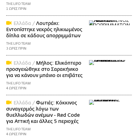
THE LIFO TEAM
1 ΩΡΕΣ ΠΡΙΝ
Ελλάδα /
Λουτράκι:
Εντοπίστηκε νεκρός ηλικιωμένος
δίπλα σε κάδους απορριμμάτων
THE LIFO TEAM
3 ΩΡΕΣ ΠΡΙΝ
Ελλάδα /
Μήλος: Ελικόπτερο
προσγειώθηκε στο Σαρακήνικο
για να κάνουν μπάνιο οι επιβάτες
THE LIFO TEAM
4 ΩΡΕΣ ΠΡΙΝ
Ελλάδα /
Φωτιές: Κόκκινος
συναγερμός λόγω των
θυελλωδών ανέμων - Red Code
για Αττική και άλλες 5 περιοχές
THE LIFO TEAM
4 ΩΡΕΣ ΠΡΙΝ