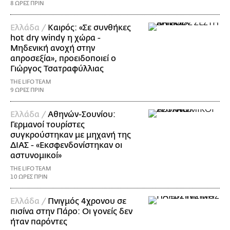
8 ΩΡΕΣ ΠΡΙΝ
Ελλάδα /
Καιρός: «Σε συνθήκες
hot dry windy η χώρα -
Μηδενική ανοχή στην
απροσεξία», προειδοποιεί ο
Γιώργος Τσατραφύλλιας
THE LIFO TEAM
9 ΩΡΕΣ ΠΡΙΝ
Ελλάδα /
Αθηνών-Σουνίου:
Γερμανοί τουρίστες
συγκρούστηκαν με μηχανή της
ΔΙΑΣ - «Εκσφενδονίστηκαν οι
αστυνομικοί»
THE LIFO TEAM
10 ΩΡΕΣ ΠΡΙΝ
Ελλάδα /
Πνιγμός 4χρονου σε
πισίνα στην Πάρο: Οι γονείς δεν
ήταν παρόντες