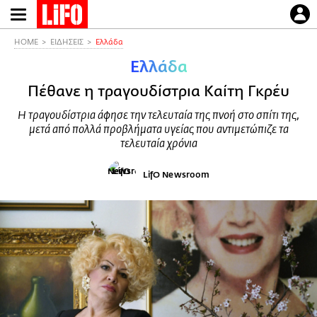
Παράκαμψη
προς
το
HOME
ΕΙΔΗΣΕΙΣ
Ελλάδα
κυρίως
Ελλάδα
περιεχόμενο
Πέθανε η τραγουδίστρια Καίτη Γκρέυ
Η τραγουδίστρια άφησε την τελευταία της πνοή στο σπίτι της,
μετά από πολλά προβλήματα υγείας που αντιμετώπιζε τα
τελευταία χρόνια
LifO Newsroom