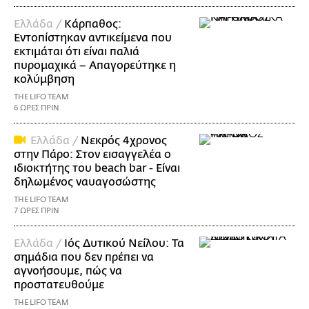
Ελλάδα /
Κάρπαθος:
Εντοπίστηκαν αντικείμενα που
εκτιμάται ότι είναι παλιά
πυρομαχικά – Απαγορεύτηκε η
κολύμβηση
THE LIFO TEAM
6 ΩΡΕΣ ΠΡΙΝ
Ελλάδα /
Νεκρός 4χρονος
στην Πάρο: Στον εισαγγελέα ο
ιδιοκτήτης του beach bar - Είναι
δηλωμένος ναυαγοσώστης
THE LIFO TEAM
7 ΩΡΕΣ ΠΡΙΝ
Ελλάδα /
Ιός Δυτικού Νείλου: Τα
σημάδια που δεν πρέπει να
αγνοήσουμε, πώς να
προστατευθούμε
THE LIFO TEAM