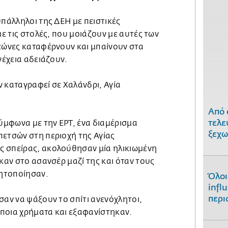
υπάλληλοι της ΔΕΗ με πειστικές
με τις στολές, που μοιάζουν με αυτές των
τεώνες καταφέρνουν και μπαίνουν στα
νέχεια αδειάζουν.
 καταγραφεί σε Χαλάνδρι, Αγία
Από 
τελε
μφωνα με την ΕΡΤ, ένα διαμέρισμα
ξεχω
πετσών στη περιοχή της Αγίας
 σπείρας, ακολούθησαν μία ηλικιωμένη
ήκαν στο ασανσέρ μαζί της και όταν τους
νητοποίησαν.
Όλοι
infl
περι
σαν να ψάξουν το σπίτι ανενόχλητοι,
ποια χρήματα και εξαφανίστηκαν.