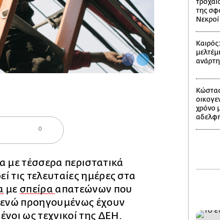
τροχαίο
της σφ
Νεκροί 
Καιρός
μελτέμι
ανάρτ
Κώστας
οικογε
χρόνο 
αδελφή
0
α με τέσσερα περιστατικά
ί τις τελευταίες ημέρες στα
α
με
σπείρα
απατεώνων που
, ενώ προηγουμένως έχουν
ένοι ως τεχνικοί της ΔΕΗ.