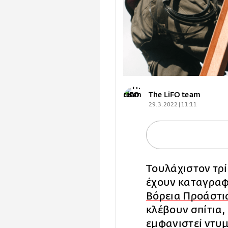
The LiFO team
29.3.2022 | 11:11
Τουλάχιστον τρί
έχουν καταγραφε
Βόρεια Προάστι
κλέβουν σπίτια
εμφανιστεί ντυμ