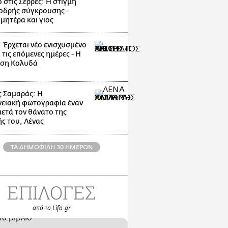
 στις Σέρρες: Η στιγμή
οδρής σύγκρουσης -
μητέρα και γιος
: Έρχεται νέο ενισχυσμένο
 τις επόμενες ημέρες - Η
ηση Κολυδά
 Σαμαράς: Η
νειακή φωτογραφία έναν
μετά τον θάνατο της
ς του, Λένας
ΤΑ ΔΗΜΟΦΙΛΗ 30 ΗΜΕΡΩΝ
ΕΠΙΛΟΓΕΣ
από το Lifo.gr