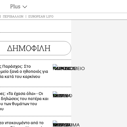
Plus
ς
Θέματα
ΠΕΡΙΒΆΛΛΟΝ
EUROPEAN LIFO
Συνεντεύξεις
ς
Videos
τα
Αφιερώματα
t
ΔΗΜΟΦΙΛΗ
Ζώδια
Εξομολογήσεις
Blogs
μη
ς Παράσχος: Στο
Οι Αθηναίοι
ς
μείο ξανά ο ηθοποιός για
Απώλειες
ία κατά του καρκίνου
Lgbtqi+
Επιλογές
ες: «Τα έχασα όλα» - Οι
 δηλώσεις του πατέρα και
υ των θυμάτων του
ου
εο ντοκουμέντο από το