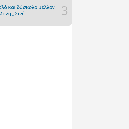
ολό και δύσκολο μέλλον
Μονής Σινά