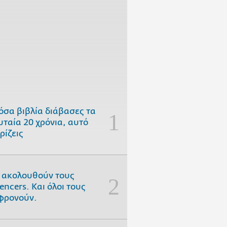
όσα βιβλία διάβασες τα
υταία 20 χρόνια, αυτό
ρίζεις
 ακολουθούν τους
uencers. Και όλοι τους
φρονούν.