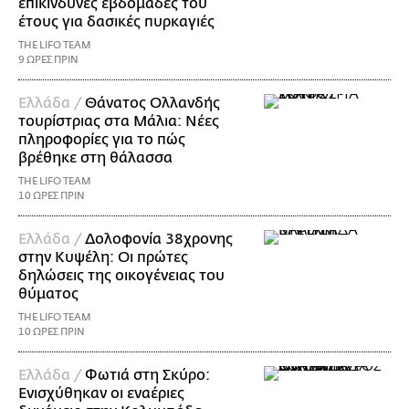
επικίνδυνες εβδομάδες του
έτους για δασικές πυρκαγιές
THE LIFO TEAM
9 ΩΡΕΣ ΠΡΙΝ
Ελλάδα /
Θάνατος Ολλανδής
τουρίστριας στα Μάλια: Νέες
πληροφορίες για το πώς
βρέθηκε στη θάλασσα
THE LIFO TEAM
10 ΩΡΕΣ ΠΡΙΝ
Ελλάδα /
Δολοφονία 38χρονης
στην Κυψέλη: Οι πρώτες
δηλώσεις της οικογένειας του
θύματος
THE LIFO TEAM
10 ΩΡΕΣ ΠΡΙΝ
Ελλάδα /
Φωτιά στη Σκύρο:
Ενισχύθηκαν οι εναέριες