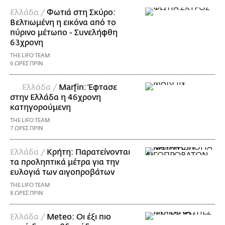
Ελλάδα /
Φωτιά στη Σκύρο:
Βελτιωμένη η εικόνα από το
πύρινο μέτωπο - Συνελήφθη
63χρονη
THE LIFO TEAM
6 ΩΡΕΣ ΠΡΙΝ
Ελλάδα /
Marfin: Έφτασε
στην Ελλάδα η 46χρονη
κατηγορούμενη
THE LIFO TEAM
7 ΩΡΕΣ ΠΡΙΝ
Ελλάδα /
Κρήτη: Παρατείνονται
τα προληπτικά μέτρα για την
ευλογιά των αιγοπροβάτων
THE LIFO TEAM
8 ΩΡΕΣ ΠΡΙΝ
Ελλάδα /
Meteo: Οι έξι πιο