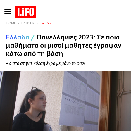
Παράκαμψη
προς
το
HOME
ΕΙΔΗΣΕΙΣ
Ελλάδα
κυρίως
Ελλάδα
/
Πανελλήνιες 2023: Σε ποια
περιεχόμενο
μαθήματα οι μισοί μαθητές έγραψαν
κάτω από τη βάση
Άριστα στην Έκθεση έγραψε μόνο το 0,1%