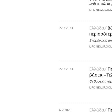
ενδεικτικά, με
LIFO NEWSROO
Ελλάδα
Βά
27.7.2023
περισσότερ
Ενημέρωση από 
LIFO NEWSROO
Ελλάδα
Πα
27.7.2023
βάσεις - Τ
Οι βάσεις αναμ
LIFO NEWSROO
Ελλάδα
Πα
6.7.2023