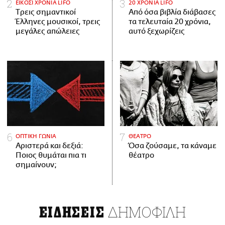
ΕΙΚΟΣΙ ΧΡΟΝΙΑ LIFO
20 ΧΡΟΝΙΑ LIFO
Tρεις σημαντικοί
Από όσα βιβλία διάβασες
Έλληνες μουσικοί, τρεις
τα τελευταία 20 χρόνια,
μεγάλες απώλειες
αυτό ξεχωρίζεις
ΟΠΤΙΚΗ ΓΩΝΙΑ
ΘΕΑΤΡΟ
Αριστερά και δεξιά:
Όσα ζούσαμε, τα κάναμε
Ποιος θυμάται πια τι
θέατρο
σημαίνουν;
ΔΗΜΟΦΙΛΗ
ΕΙΔΗΣΕΙΣ