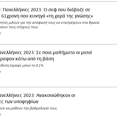
Πανελλήνιες 2023: Ο σεφ που διάβαζε σε
η 61χρονη που κυνηγά «τη χαρά της γνώσης»
τητές μιλούν για την απόφασή τους να επιστρέψουν στα θρανία
ήσουν τους στόχους τους
M
νελλήνιες 2023: Σε ποια μαθήματα οι μισοί
γραψαν κάτω από τη βάση
κθεση έγραψε μόνο το 0,1%
M
νελλήνιες 2023: Ανακοινώθηκαν οι
ες των υποψηφίων
ύν να μάθουν την βαθμολογία τους
M