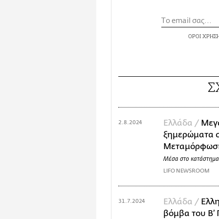
ΟΡΟΙ ΧΡΗΣ
Σ
Ελλάδα /
Μεγ
2.8.2024
ξημερώματα σ
Μεταμόρφωσ
Μέσα στο κατάστημα
LIFO NEWSROOM
Ελλάδα /
Ελλη
31.7.2024
βόμβα του Β’