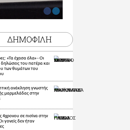
ΔΗΜΟΦΙΛΗ
ες: «Τα έχασα όλα» - Οι
 δηλώσεις του πατέρα και
υ των θυμάτων του
ου
τική ανάκληση γνωστής
ής μαρμελάδας στην
α
ς 4χρονου σε πισίνα στην
ι γονείς δεν ήταν
ες