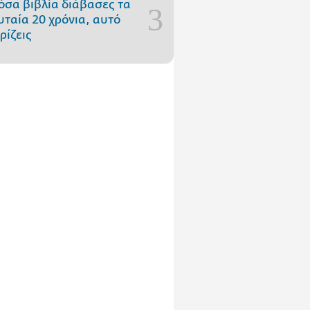
όσα βιβλία διάβασες τα
υταία 20 χρόνια, αυτό
ρίζεις