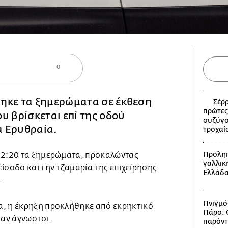
0
ηκε τα ξημερώματα σε έκθεση
Σέρρ
πρώτες
υ βρίσκεται επί της οδού
συζύγο
 Ερυθραία.
τροχαί
Προληπ
 2:20 τα ξημερώματα, προκαλώντας
γαλλικ
ίσοδο και την τζαμαρία της επιχείρησης
Ελλάδ
.
Πνιγμό
α, η έκρηξη προκλήθηκε από εκρηκτικό
Πάρο: Ο
αν άγνωστοι.
παρόντ