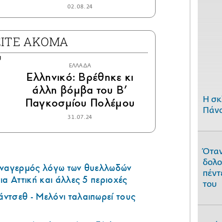
02.08.24
ΕΙΤΕ ΑΚΟΜΑ
ΕΛΛΑΔΑ
Ελληνικό: Βρέθηκε κι
άλλη βόμβα του Β’
H σκ
Παγκοσμίου Πολέμου
Πάνο
31.07.24
Όταν
δολο
υναγερμός λόγω των θυελλωδών
πέντ
ια Αττική και άλλες 5 περιοχές
του
ντσεθ - Μελόνι ταλαιπωρεί τους