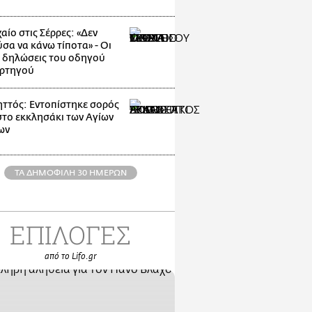
αίο στις Σέρρες: «Δεν
σα να κάνω τίποτα» - Οι
 δηλώσεις του οδηγού
ρτηγού
ττός: Εντοπίστηκε σορός
στο εκκλησάκι των Αγίων
ων
ΤΑ ΔΗΜΟΦΙΛΗ 30 ΗΜΕΡΩΝ
ΕΠΙΛΟΓΕΣ
από το Lifo.gr