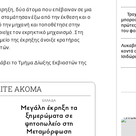
 έκρηξη, δύο άτομα που επέβαιναν σε μια
Τροχ
σταμάτησαν έξω από την έκθεση και ο
μπορού
 την μηχανή και τοποθέτησε στην
πρώτες
του φο
ριείχε τον εκρηκτικό μηχανισμό. Στη
μείο της έκρηξης άνοιξε κρατήρας
Λυκαβη
τών.
κοντά 
Ισιδώρ
λάβει το Τμήμα Δίωξης Εκβιαστών της
ΕΙΤΕ ΑΚΟΜΑ
ΕΛΛΑΔΑ
Μεγάλη έκρηξη τα
ξημερώματα σε
ψητοπωλείο στη
Μεταμόρφωση