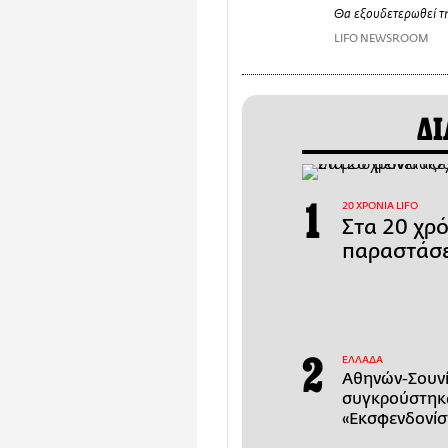
Θα εξουδετερωθεί τ
LIFO NEWSROOM
ΔΙ
20 ΧΡΟΝΙΑ LIFO
Στα 20 χρ
παραστάσε
ΕΛΛΑΔΑ
Αθηνών-Σουνί
συγκρούστηκα
«Εκσφενδονίσ