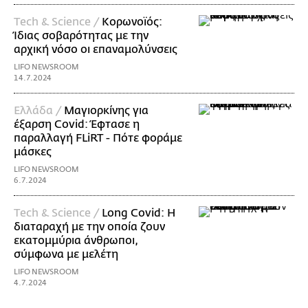
Τech & Science /
Κορωνοϊός:
Ίδιας σοβαρότητας με την
αρχική νόσο οι επαναμολύνσεις
LIFO NEWSROOM
14.7.2024
Ελλάδα /
Μαγιορκίνης για
έξαρση Covid: Έφτασε η
παραλλαγή FLiRT - Πότε φοράμε
μάσκες
LIFO NEWSROOM
6.7.2024
Τech & Science /
Long Covid: Η
διαταραχή με την οποία ζουν
εκατομμύρια άνθρωποι,
σύμφωνα με μελέτη
LIFO NEWSROOM
4.7.2024