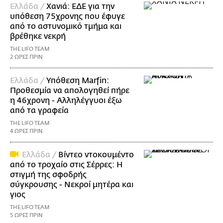
Ελλάδα /
Χανιά: ΕΔΕ για την
υπόθεση 75χρονης που έφυγε
από το αστυνομικό τμήμα και
βρέθηκε νεκρή
THE LIFO TEAM
2 ΩΡΕΣ ΠΡΙΝ
Ελλάδα /
Υπόθεση Marfin:
Προθεσμία να απολογηθεί πήρε
η 46χρονη - Αλληλέγγυοι έξω
από τα γραφεία
THE LIFO TEAM
4 ΩΡΕΣ ΠΡΙΝ
Ελλάδα /
Βίντεο ντοκουμέντο
από το τροχαίο στις Σέρρες: Η
στιγμή της σφοδρής
σύγκρουσης - Νεκροί μητέρα και
γιος
THE LIFO TEAM
5 ΩΡΕΣ ΠΡΙΝ