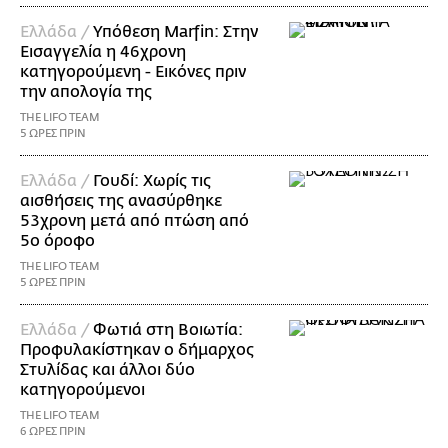
Ελλάδα /
Υπόθεση Marfin: Στην
Εισαγγελία η 46χρονη
κατηγορούμενη - Εικόνες πριν
την απολογία της
THE LIFO TEAM
5 ΩΡΕΣ ΠΡΙΝ
Ελλάδα /
Γουδί: Χωρίς τις
αισθήσεις της ανασύρθηκε
53χρονη μετά από πτώση από
5ο όροφο
THE LIFO TEAM
5 ΩΡΕΣ ΠΡΙΝ
Ελλάδα /
Φωτιά στη Βοιωτία:
Προφυλακίστηκαν ο δήμαρχος
Στυλίδας και άλλοι δύο
κατηγορούμενοι
THE LIFO TEAM
6 ΩΡΕΣ ΠΡΙΝ