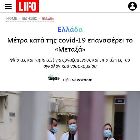
Παράκαμψη
προς
το
HOME
ΕΙΔΗΣΕΙΣ
Ελλάδα
κυρίως
Ελλάδα
περιεχόμενο
Μέτρα κατά της covid-19 επαναφέρει το
«Μεταξά»
Μάσκες και rapid test για εργαζόμενους και επισκέπτες του
ογκολογικού νοσοκομείου
LifO Newsroom