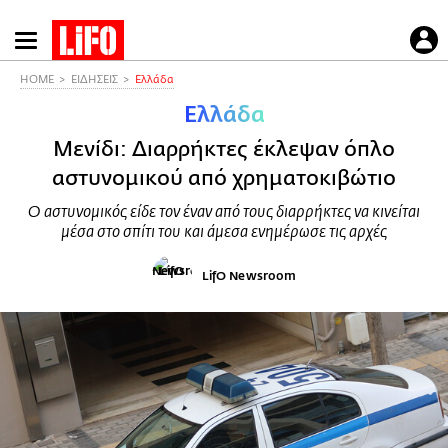
Παράκαμψη
προς
το
HOME
ΕΙΔΗΣΕΙΣ
Ελλάδα
κυρίως
Ελλάδα
περιεχόμενο
Μενίδι: Διαρρήκτες έκλεψαν όπλο
αστυνομικού από χρηματοκιβώτιο
Ο αστυνομικός είδε τον έναν από τους διαρρήκτες να κινείται
μέσα στο σπίτι του και άμεσα ενημέρωσε τις αρχές
LifO Newsroom