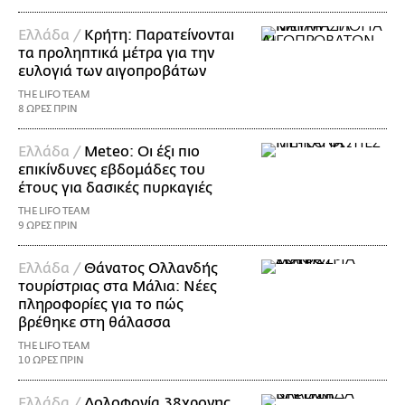
Ελλάδα /
Κρήτη: Παρατείνονται
τα προληπτικά μέτρα για την
ευλογιά των αιγοπροβάτων
THE LIFO TEAM
8 ΩΡΕΣ ΠΡΙΝ
Ελλάδα /
Meteo: Οι έξι πιο
επικίνδυνες εβδομάδες του
έτους για δασικές πυρκαγιές
THE LIFO TEAM
9 ΩΡΕΣ ΠΡΙΝ
Ελλάδα /
Θάνατος Ολλανδής
τουρίστριας στα Μάλια: Νέες
πληροφορίες για το πώς
βρέθηκε στη θάλασσα
THE LIFO TEAM
10 ΩΡΕΣ ΠΡΙΝ
Ελλάδα /
Δολοφονία 38χρονης