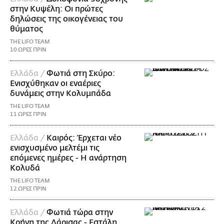
στην Κυψέλη: Οι πρώτες
δηλώσεις της οικογένειας του
θύματος
THE LIFO TEAM
10 ΩΡΕΣ ΠΡΙΝ
Ελλάδα /
Φωτιά στη Σκύρο:
Ενισχύθηκαν οι εναέριες
δυνάμεις στην Κολυμπάδα
THE LIFO TEAM
11 ΩΡΕΣ ΠΡΙΝ
Ελλάδα /
Καιρός: Έρχεται νέο
ενισχυσμένο μελτέμι τις
επόμενες ημέρες - Η ανάρτηση
Κολυδά
THE LIFO TEAM
12 ΩΡΕΣ ΠΡΙΝ
Ελλάδα /
Φωτιά τώρα στην
Κρήνη της Λάρισας - Εστάλη