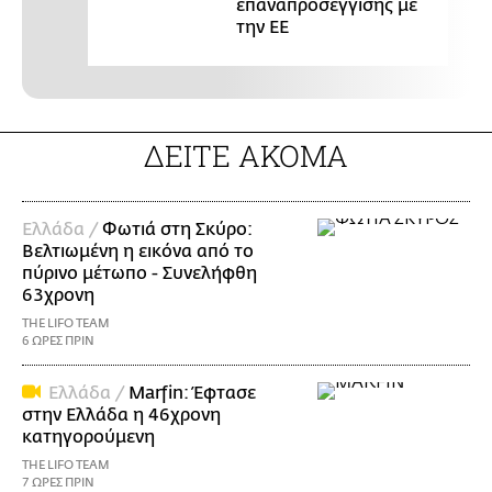
επαναπροσέγγισης με
την ΕΕ
ΔΕΙΤΕ ΑΚΟΜΑ
Ελλάδα /
Φωτιά στη Σκύρο:
Βελτιωμένη η εικόνα από το
πύρινο μέτωπο - Συνελήφθη
63χρονη
THE LIFO TEAM
6 ΩΡΕΣ ΠΡΙΝ
Ελλάδα /
Marfin: Έφτασε
στην Ελλάδα η 46χρονη
κατηγορούμενη
THE LIFO TEAM
7 ΩΡΕΣ ΠΡΙΝ