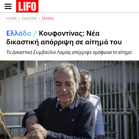
Παράκαμψη
προς
το
HOME
ΕΙΔΗΣΕΙΣ
Ελλάδα
κυρίως
Ελλάδα
/
Κουφοντίνας: Νέα
περιεχόμενο
δικαστική απόρριψη σε αίτημά του
Το Δικαστικό Συμβούλιο Λαμίας απέρριψε ομόφωνα το αίτημα