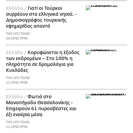
Ελλάδα /
Γιατί οι Τούρκοι
συρρέουν στα ελληνικά νησιά; -
Δημοσιογράφος τουρκικής
εφημερίδας απαντά
THE LIFO TEAM
20 ΩΡΕΣ ΠΡΙΝ
Ελλάδα /
Κορυφώνεται η έξοδος
των εκδρομέων – Στο 100% η
πληρότητα σε δρομολόγια για
Κυκλάδες
THE LIFO TEAM
21 ΩΡΕΣ ΠΡΙΝ
Ελλάδα /
Φωτιά στο
Μονοπήγαδο Θεσσαλονίκης -
Επιχειρούν 61 πυροσβέστες και
έξι εναέρια μέσα
THE LIFO TEAM
22 ΩΡΕΣ ΠΡΙΝ