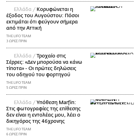
Ελλάδα /
Κορυφώνεται η
έξοδος του Αυγούστου: Πόσοι
εκτιμάται ότι φεύγουν σήμερα
από την Αττική
THE LIFO TEAM
3 ΩΡΕΣ ΠΡΙΝ
Ελλάδα /
Τροχαίο στις
Σέρρες: «Δεν μπορούσα να κάνω
τίποτα» - Οι πρώτες δηλώσεις
του οδηγού του φορτηγού
THE LIFO TEAM
5 ΩΡΕΣ ΠΡΙΝ
Ελλάδα /
Υπόθεση Marfin:
Στις φωτογραφίες της επίθεσης
δεν είναι η εντολέας μου, λέει ο
δικηγόρος της 46χρονης
THE LIFO TEAM
6 ΩΡΕΣ ΠΡΙΝ