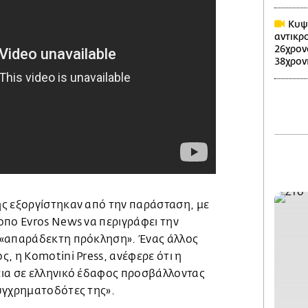
Κυψέ
αντικρ
26χρον
38χρον
ς εξοργίστηκαν από την παράσταση, με
οπο Evros News να περιγράφει την
 «απαράδεκτη πρόκληση». Ένας άλλος
, η Komotini Press, ανέφερε ότι η
ια σε ελληνικό έδαφος προσβάλλοντας
υγχρηματοδότες της».