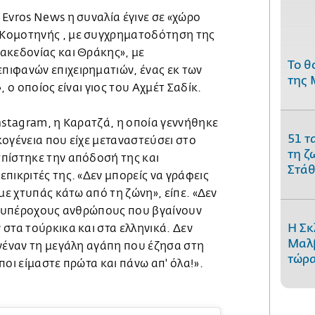
Evros News η συναλία έγινε σε «χώρο
Κομοτηνής , με συγχρηματοδότηση της
ακεδονίας και Θράκης», με
Το θ
ιφανών επιχειρηματιών, ένας εκ των
της 
, ο οποίος είναι γιος του Αχμέτ Σαδίκ.
nstagram, η Καρατζά, η οποία γεννήθηκε
51 τ
ογένεια που είχε μεταναστεύσει στο
τη ζ
πίστηκε την απόδοσή της και
Στάθ
πικριτές της. «Δεν μπορείς να γράφεις
με χτυπάς κάτω από τη ζώνη», είπε. «Δεν
υς υπέροχους ανθρώπους που βγαίνουν
Η Σκ
στα τούρκικα και στα ελληνικά. Δεν
Μαλβ
ανέναν τη μεγάλη αγάπη που έζησα στη
τώρα
ποι είμαστε πρώτα και πάνω απ' όλα!».