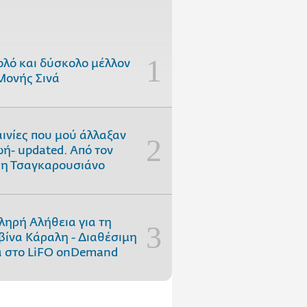
ολό και δύσκολο μέλλον
Μονής Σινά
αινίες που μού άλλαξαν
ωή- updated. Aπό τον
η Τσαγκαρουσιάνο
ληρή Αλήθεια για τη
ίνα Κάραλη - Διαθέσιμη
 στo LiFO onDemand