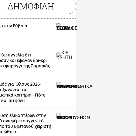
ΔΗΜΟΦΙΛΗ
ς στην Εύβοια
 Καταγγελία ότι
σαν και έφαγαν κρι-κρι
το φαράγγι της Σαμαριάς
μός για Όλους 2026-
Αυξάνονται τα
ματικά κριτήρια - Πότε
ν οι αιτήσεις
υση ελικοπτέρων στην
Τι αναφέρει συγγενικό
ο του Βρετανού χειριστή
ασώθηκε