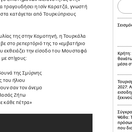
 τραγουδήσει η Ισίν Καρατζά, γνωστή
λιστα κατάγεται από Τουρκύπριους
Σεισμό
αυλίας της στην Κομοτηνή, η Τουρκάλα
βε στο ρεπερτόριό της το «εμβατήριο
ου εκθειάζει την είσοδο του Μουσταφά
Κρήτη:
 με στίχους:
θανάτω
μέσα σ
βουνά της Σμύρνης
ς του ήλιου
Τουρισ
2027: 
γουν σαν τον άνεμο
εισοδη
Πασάς Ζήτω
ξεκινού
ε κάθε πέτρα»
Σύγκρο
Ψάθα: 
πρόσωπ
που δι