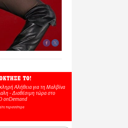
ΟΚΤΗΣΕ ΤΟ!
κληρή Αλήθεια για τη Μαλβίνα
αλη - Διαθέσιμη τώρα στo
O onDemand
είτε περισσότερα