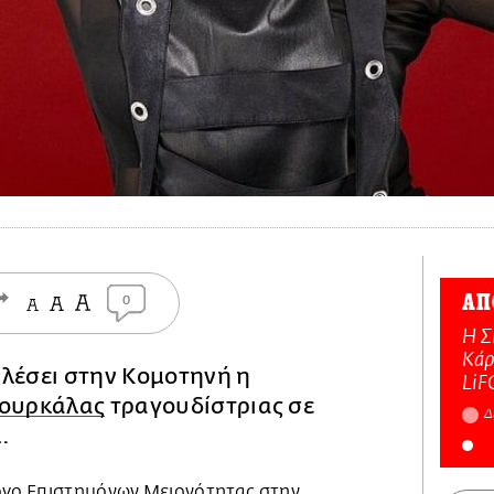
ΑΠ
0
Η Σ
Κάρ
αλέσει στην Κομοτηνή η
LiF
ουρκάλας
τραγουδίστριας σε
Δ
.
ογο Επιστημόνων Μειονότητας στην