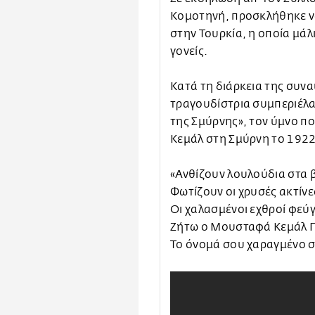
Κομοτηνή, προσκλήθηκε να
στην Τουρκία, η οποία μά
γονείς.
Κατά τη διάρκεια της συν
τραγουδίστρια συμπεριέλα
της Σμύρνης», τον ύμνο π
Κεμάλ στη Σμύρνη το 1922
«Ανθίζουν λουλούδια στα 
Φωτίζουν οι χρυσές ακτίνε
Οι χαλασμένοι εχθροί φεύ
Ζήτω ο Μουσταφά Κεμάλ 
Το όνομά σου χαραγμένο σ