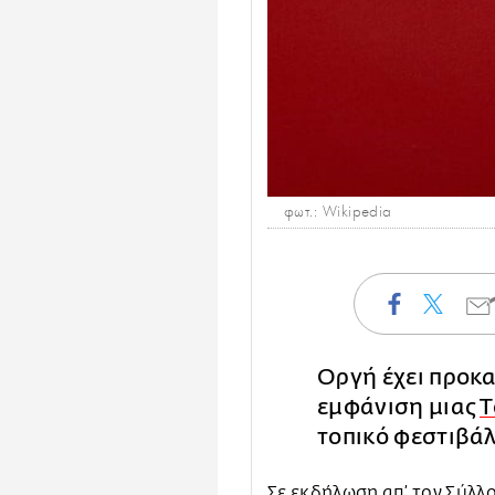
φωτ.: Wikipedia
Οργή έχει προκ
εμφάνιση μιας
Τ
τοπικό φεστιβάλ
Σε εκδήλωση απ’ τον Σύλλ