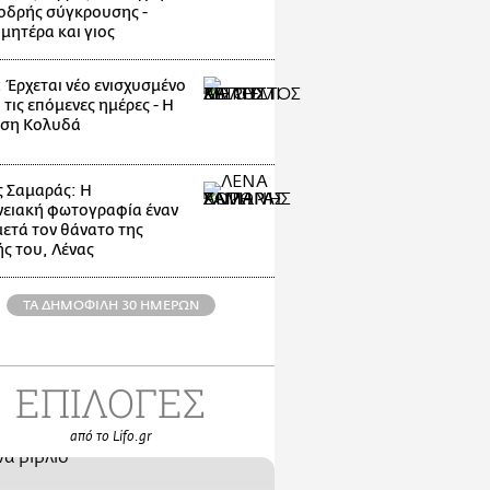
οδρής σύγκρουσης -
μητέρα και γιος
: Έρχεται νέο ενισχυσμένο
 τις επόμενες ημέρες - Η
ηση Κολυδά
 Σαμαράς: Η
νειακή φωτογραφία έναν
μετά τον θάνατο της
ς του, Λένας
ΤΑ ΔΗΜΟΦΙΛΗ 30 ΗΜΕΡΩΝ
ΕΠΙΛΟΓΕΣ
από το Lifo.gr