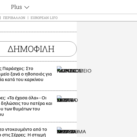
Plus
ς
Θέματα
ΠΕΡΙΒΆΛΛΟΝ
EUROPEAN LIFO
Συνεντεύξεις
ς
Videos
τα
Αφιερώματα
t
ΔΗΜΟΦΙΛΗ
Ζώδια
Εξομολογήσεις
Blogs
μη
ς Παράσχος: Στο
Οι Αθηναίοι
μείο ξανά ο ηθοποιός για
ς
ία κατά του καρκίνου
Απώλειες
Lgbtqi+
Επιλογές
ες: «Τα έχασα όλα» - Οι
 δηλώσεις του πατέρα και
υ των θυμάτων του
ου
εο ντοκουμέντο από το
 στις Σέρρες: Η στιγμή