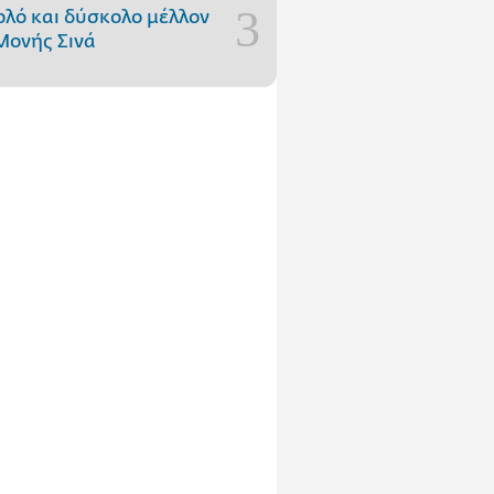
ολό και δύσκολο μέλλον
Μονής Σινά