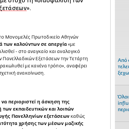
με στόχο τη «διασφάλιση των
εξετάσεων
».
στο Μονομελές Πρωτοδικείο Αθηνών
ά των καλούντων σε απεργία
«με
ισθεί - στο αναγκαίο και αναλογικό
των Πανελλαδικών Εξετάσεων την Τετάρτη
Από 
αρακωλυθεί με κανένα τρόπο», αναφέρει
τελε
ξεχω
 σχετική ανακοίνωση.
Όλοι
 να περιοριστεί η άσκηση της
infl
 των εκπαιδευτικών και λοιπών
περι
ωγής Πανελληνίων εξετάσεων
καθώς
ατότητα χρήσης των μέσων μαζικής