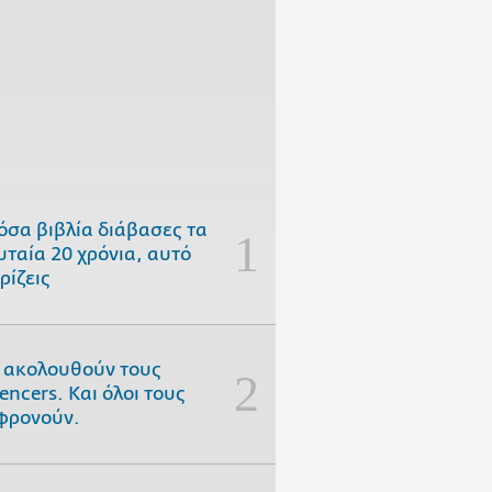
όσα βιβλία διάβασες τα
υταία 20 χρόνια, αυτό
ρίζεις
 ακολουθούν τους
uencers. Και όλοι τους
φρονούν.