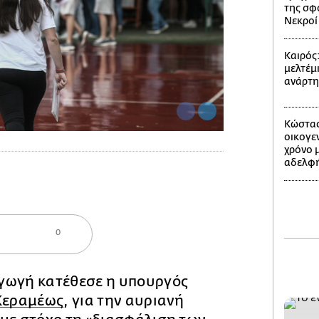
της σφ
Νεκροί 
Καιρός
μελτέμι
ανάρτ
Κώστας
οικογε
χρόνο 
αδελφή
0
γωγή κατέθεσε η υπουργός
Κεραμέως
, για την αυριανή