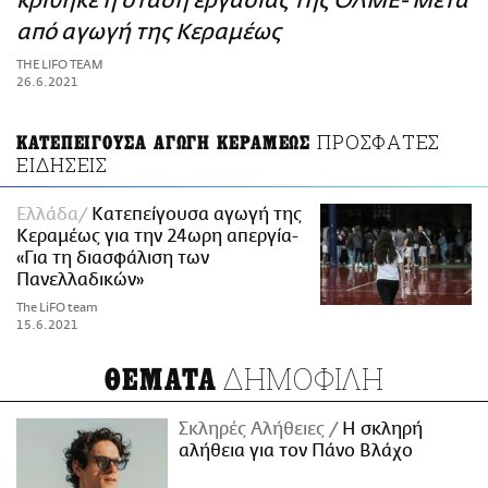
κρίθηκε η στάση εργασίας της ΟΛΜΕ- Μετά
ΑΜΠΑ
από αγωγή της Κεραμέως
PRINT
THE LIFO TEAM
26.6.2021
ΠΡΟΣΦΑΤΕΣ
ΚΑΤΕΠΕΙΓΟΥΣΑ ΑΓΩΓΗ ΚΕΡΑΜΕΩΣ
ΕΙΔΗΣΕΙΣ
Ελλάδα
Κατεπείγουσα αγωγή της
Κεραμέως για την 24ωρη απεργία-
«Για τη διασφάλιση των
Πανελλαδικών»
The LiFO team
15.6.2021
ΔΗΜΟΦΙΛΗ
ΘΕΜΑΤΑ
Σκληρές Αλήθειες
H σκληρή
αλήθεια για τον Πάνο Βλάχο